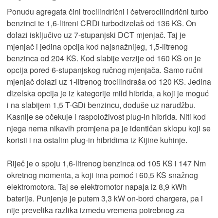
Ponudu agregata čini trocilindrični i četverocilindrični turbo
benzinci te 1,6-litreni CRDi turbodizelaš od 136 KS. On
dolazi isključivo uz 7-stupanjski DCT mjenjač. Taj je
mjenjač i jedina opcija kod najsnažnijeg, 1,5-litrenog
benzinca od 204 KS. Kod slabije verzije od 160 KS on je
opcija pored 6-stupanjskog ručnog mjenjača. Samo ručni
mjenjač dolazi uz 1-litrenog trocilindraša od 120 KS. Jedina
dizelska opcija je iz kategorije mild hibrida, a koji je moguć
i na slabijem 1,5 T-GDi benzincu, doduše uz narudžbu.
Kasnije se očekuje i raspoloživost plug-in hibrida. Niti kod
njega nema nikavih promjena pa je identičan sklopu koji se
koristi i na ostalim plug-in hibridima iz Kijine kuhinje.
Riječ je o spoju 1,6-litrenog benzinca od 105 KS i 147 Nm
okretnog momenta, a koji ima pomoć i 60,5 KS snažnog
elektromotora. Taj se elektromotor napaja iz 8,9 kWh
baterije. Punjenje je putem 3,3 kW on-bord chargera, pa i
nije prevelika razlika između vremena potrebnog za