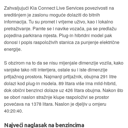
Zahvaljujući Kia Connect Live Services povezivosti na
središnjem je zaslonu moguće dolaziti do bitnih
informacija. Tu su promet i vrijeme uživo, kao i lokalno
pretraživanje. Pamte se i navike vozača, pa se predlažu
pojedina parkirana mjesta. Plug-in hibridni model pak
donosi i popis raspoloživih stanica za punjenje električne
energije.
S obzirom na to da se nisu mijenjale dimenzije vozila, kako
vanjske tako niti interijera, ostale su i iste dimenzije
prtljažnog prostora. Najmanji prtljažnik, obujma 291 litre
dolazi kod plug-in modela. 89 litara više ima mild-hibrid,
dok obični benzinci dolaze uz 426 litara obujma. Nakon što
se obori naslon stražnje klupe raspoloživi se prostor
povećava na 1378 litara. Naslon je djeljiv u omjeru
40:20:40.
Najveći naglasak na benzincima