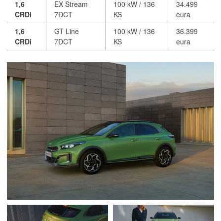
1,6
EX Stream
100 kW / 136
34.499
CRDi
7DCT
KS
eura
1,6
GT Line
100 kW / 136
36.399
CRDi
7DCT
KS
eura