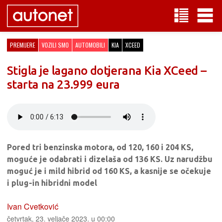
PREMIJERE
VOZILI SMO
AUTOMOBILI
KIA
XCEED
Stigla je lagano dotjerana Kia XCeed –
starta na 23.999 eura
Pored tri benzinska motora, od 120, 160 i 204 KS,
moguće je odabrati i dizelaša od 136 KS. Uz narudžbu
moguć je i mild hibrid od 160 KS, a kasnije se očekuje
i plug-in hibridni model
Ivan Cvetković
četvrtak, 23. veljače 2023. u 00:00