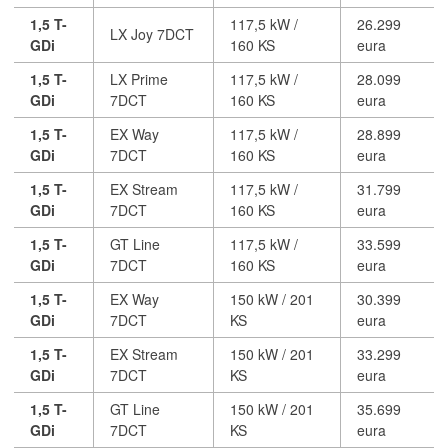
1,5 T-
117,5 kW /
26.299
LX Joy 7DCT
GDi
160 KS
eura
1,5 T-
LX Prime
117,5 kW /
28.099
GDi
7DCT
160 KS
eura
1,5 T-
EX Way
117,5 kW /
28.899
GDi
7DCT
160 KS
eura
1,5 T-
EX Stream
117,5 kW /
31.799
GDi
7DCT
160 KS
eura
1,5 T-
GT Line
117,5 kW /
33.599
GDi
7DCT
160 KS
eura
1,5 T-
EX Way
150 kW / 201
30.399
GDi
7DCT
KS
eura
1,5 T-
EX Stream
150 kW / 201
33.299
GDi
7DCT
KS
eura
1,5 T-
GT Line
150 kW / 201
35.699
GDi
7DCT
KS
eura