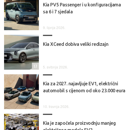
Kia PV5 Passenger i u konfiguracijama
sa 6 i 7 sjedala
9. lipnja 2026.
Kia XCeed dobiva veliki redizajn
17
5. svibnja 2026.
Kia za 2027. najavljuje EV1, električni
automobil s cijenom od oko 23.000 eura
10. travnja 2026.
Kia je započela proizvodnju manjeg