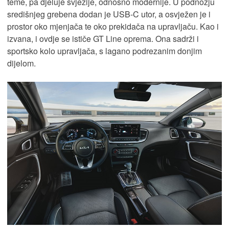
teme, pa djeluje svježije, odnosno modernije. U podnožju
središnjeg grebena dodan je USB-C utor, a osvježen je i
prostor oko mjenjača te oko prekidača na upravljaču. Kao i
izvana, i ovdje se ističe GT Line oprema. Ona sadrži i
sportsko kolo upravljača, s lagano podrezanim donjim
dijelom.