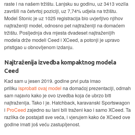
raste i na našem tržištu. Lanjsku su godinu, uz 3413 vozila
završili na četvrtoj poziciji, uz 7,74% udjela na tržištu.
Model Stonic je uz 1025 registracija bio uvjerljivo njihov
najtraženiji model, odnosno pet najtraženiji na domaćem
tržištu. Posljednja dva mjesta dvadeset najtraženijih
modela drže modeli Ceed i XCeed, a potonji je upravo
pristigao u obnovljenom izdanju.
Najtraženija izvedba kompaktnog modela
Ceed
Kad sam u jesen 2019. godine prvi puta imao
priliku
isprobati ovaj model
na domaćoj prezentaciji, odmah
sam najavio kako je ovo izvedba koja će ubrzo biti
najtraženija. Tako i je. Hatchback, karavanski Sportswagon
i
ProCeed
zajedno su lani bili traženi kao i samo XCeed. Ta
razlika će postajati sve veća, i vjerujem kako će XCeed ove
godine imati još veću zastupljenost.