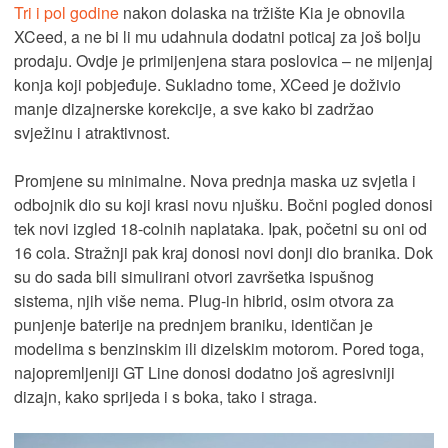
Tri i pol godine
nakon dolaska na tržište Kia je obnovila
XCeed, a ne bi li mu udahnula dodatni poticaj za još bolju
prodaju. Ovdje je primijenjena stara poslovica – ne mijenjaj
konja koji pobjeđuje. Sukladno tome, XCeed je doživio
manje dizajnerske korekcije, a sve kako bi zadržao
svježinu i atraktivnost.
Promjene su minimalne. Nova prednja maska uz svjetla i
odbojnik dio su koji krasi novu njušku. Bočni pogled donosi
tek novi izgled 18-colnih naplataka. Ipak, početni su oni od
16 cola. Stražnji pak kraj donosi novi donji dio branika. Dok
su do sada bili simulirani otvori završetka ispušnog
sistema, njih više nema. Plug-in hibrid, osim otvora za
punjenje baterije na prednjem braniku, identičan je
modelima s benzinskim ili dizelskim motorom. Pored toga,
najopremljeniji GT Line donosi dodatno još agresivniji
dizajn, kako sprijeda i s boka, tako i straga.