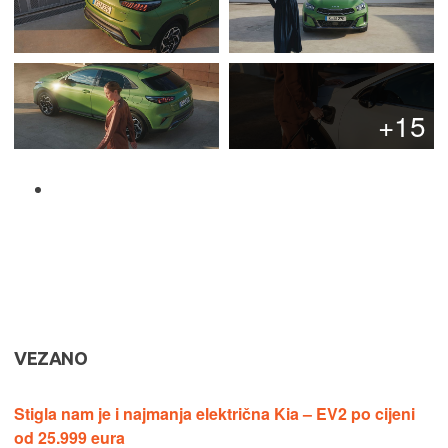
+15
VEZANO
Stigla nam je i najmanja električna Kia – EV2 po cijeni
od 25.999 eura