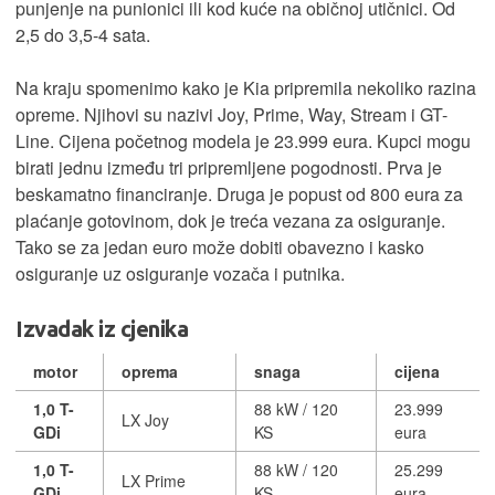
punjenje na punionici ili kod kuće na običnoj utičnici. Od
2,5 do 3,5-4 sata.
Na kraju spomenimo kako je Kia pripremila nekoliko razina
opreme. Njihovi su nazivi Joy, Prime, Way, Stream i GT-
Line. Cijena početnog modela je 23.999 eura. Kupci mogu
birati jednu između tri pripremljene pogodnosti. Prva je
beskamatno financiranje. Druga je popust od 800 eura za
plaćanje gotovinom, dok je treća vezana za osiguranje.
Tako se za jedan euro može dobiti obavezno i kasko
osiguranje uz osiguranje vozača i putnika.
Izvadak iz cjenika
motor
oprema
snaga
cijena
1,0 T-
88 kW / 120
23.999
LX Joy
GDi
KS
eura
1,0 T-
88 kW / 120
25.299
LX Prime
GDi
KS
eura