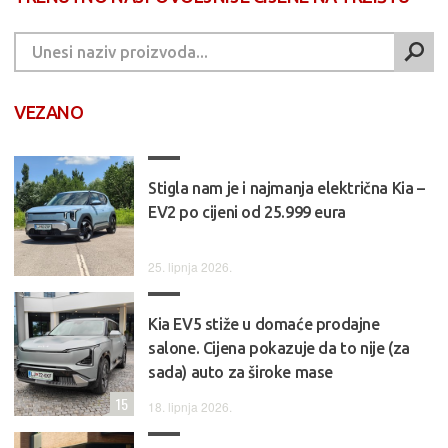
VEZANO
Stigla nam je i najmanja električna Kia –
EV2 po cijeni od 25.999 eura
25. lipnja 2026.
Kia EV5 stiže u domaće prodajne
salone. Cijena pokazuje da to nije (za
sada) auto za široke mase
15
18. lipnja 2026.