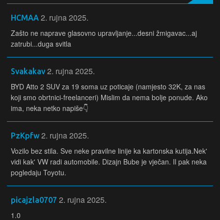
2. rujna 2025.
HCMAA
Zašto ne naprave glasovno upravljanje...desni žmigavac...aj
zatrubi...duga svitla
2. rujna 2025.
Svakakav
BYD Atto 2 SUV za 19 soma uz poticaje (namjesto 32K, za nas
koji smo obrtnici-freelanceri) Mislim da nema bolje ponude. Ako
ima, neka netko napiše👇
2. rujna 2025.
PzKpfw
Vozilo bez stila. Sve neke pravilne linije ka kartonska kutija.Nek'
vidi kak' VW radi automobile. Dizajn Bube je vječan. Il pak neka
pogledaju Toyotu.
2. rujna 2025.
picajzla0707
1.0