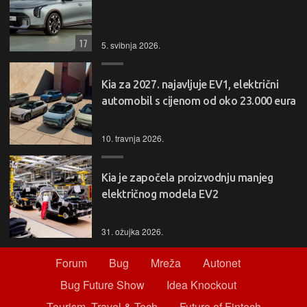
17
5. svibnja 2026.
Kia za 2027. najavljuje EV1, električni
automobil s cijenom od oko 23.000 eura
10. travnja 2026.
Kia je započela proizvodnju manjeg
električnog modela EV2
31. ožujka 2026.
Forum
Bug
Mreža
Autonet
Bug Future Show
Idea Knockout
Tourism, Travel & Tech
Future of Fintech