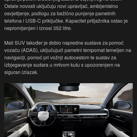
Ostale novosti uključuju novi upravljač, ambijentalno
osvjetljenje, podlogu za bežično punjenje pametnih
telefona i USB-C priključke. Kapacitet prtljažnika ostao je
nepromijenjen i iznosi 352 litre.
Mali SUV također je dobio napredne sustave za pomoć
vozaču (ADAS), uključujući pametni tempomat temeljen na
navigaciji, pomoć pri vožnji autocestom te sustav za
izbjegavanje sudara u mrtvom kutu s upozorenjem na
siguran izlazak.