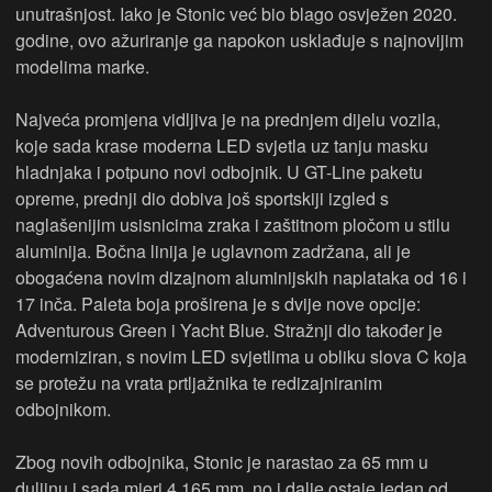
unutrašnjost. Iako je Stonic već bio blago osvježen 2020.
godine, ovo ažuriranje ga napokon usklađuje s najnovijim
modelima marke.
Najveća promjena vidljiva je na prednjem dijelu vozila,
koje sada krase moderna LED svjetla uz tanju masku
hladnjaka i potpuno novi odbojnik. U GT-Line paketu
opreme, prednji dio dobiva još sportskiji izgled s
naglašenijim usisnicima zraka i zaštitnom pločom u stilu
aluminija. Bočna linija je uglavnom zadržana, ali je
obogaćena novim dizajnom aluminijskih naplataka od 16 i
17 inča. Paleta boja proširena je s dvije nove opcije:
Adventurous Green i Yacht Blue. Stražnji dio također je
moderniziran, s novim LED svjetlima u obliku slova C koja
se protežu na vrata prtljažnika te redizajniranim
odbojnikom.
Zbog novih odbojnika, Stonic je narastao za 65 mm u
duljinu i sada mjeri 4.165 mm, no i dalje ostaje jedan od