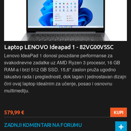
Laptop LENOVO Ideapad 1 - 82VG00V5SC
Lenovo IdeaPad 1 donosi pouzdane performanse za
svakodnevne zadatke uz AMD Ryzen 3 procesor, 16 GB
RAM-a i brzi 512 GB SSD. 15,6" zaslon pruža ugodno
iskustvo rada i preglednosti, dok lagan i jednostavan dizajn
čini ovaj laptop idealnim za učenje, posao i osnovnu
multimediju.
579,99 €
KUPI
ZADNJI KOMENTARI NA FORUMU