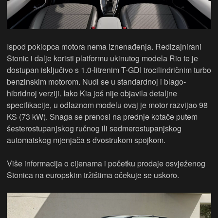
Ispod poklopca motora nema iznenađenja. Redizajnirani
Stonic i dalje koristi platformu ukinutog modela Rio te je
dostupan isključivo s 1.0-litrenim T-GDI trocilindričnim turbo
benzinskim motorom. Nudi se u standardnoj i blago-
hibridnoj verziji. Iako Kia još nije objavila detaljne
specifikacije, u odlaznom modelu ovaj je motor razvijao 98
KS (73 kW). Snaga se prenosi na prednje kotače putem
šesterostupanjskog ručnog ili sedmerostupanjskog
automatskog mjenjača s dvostrukom spojkom.
Više informacija o cijenama i početku prodaje osvježenog
Stonica na europskim tržištima očekuje se uskoro.