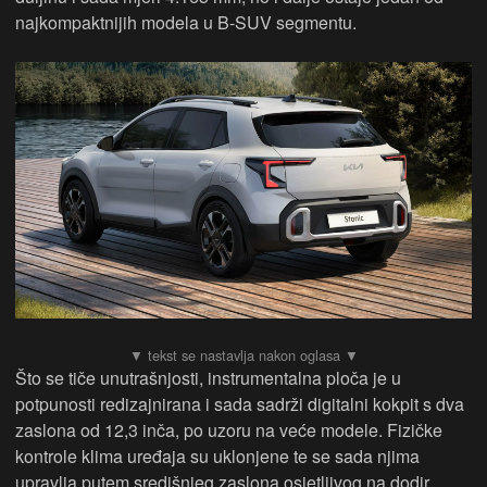
najkompaktnijih modela u B-SUV segmentu.
Što se tiče unutrašnjosti, instrumentalna ploča je u
potpunosti redizajnirana i sada sadrži digitalni kokpit s dva
zaslona od 12,3 inča, po uzoru na veće modele. Fizičke
kontrole klima uređaja su uklonjene te se sada njima
upravlja putem središnjeg zaslona osjetljivog na dodir.