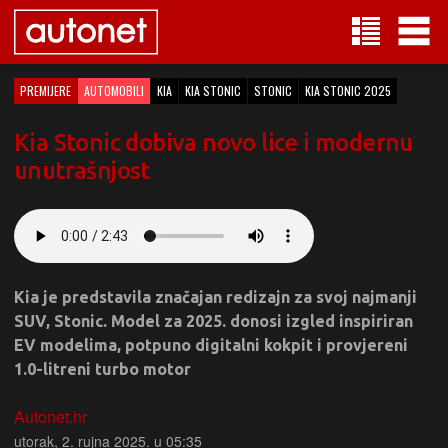
PREMIJERE
AUTOMOBILI
KIA
KIA STONIC
STONIC
KIA STONIC 2025
Kia Stonic dobiva novo lice i modernu
unutrašnjost
Kia je predstavila značajan redizajn za svoj najmanji
SUV, Stonic. Model za 2025. donosi izgled inspiriran
EV modelima, potpuno digitalni kokpit i provjereni
1.0-litreni turbo motor
Autonet.hr
utorak, 2. rujna 2025. u 05:35