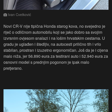
Ivan Cvetković
Novi CR-V nije tipična Honda starog kova, no svejedno je
riječ o odličnom automobilu koji se jako dobro sa svojim
izvrsnim ovjesom snalazi i na lošim hrvatskim cestama. U
gradu je uglađen i štedljiv, na autocesti prilično tih i vrlo
stabilan, prostran i izuzetno ergonomičan. Još da je i cijena
malo niža, jer 56.890 eura za testirani auto i 52.940 eura za
osnovni model s prednjim pogonom je ipak malo
pretjerano.