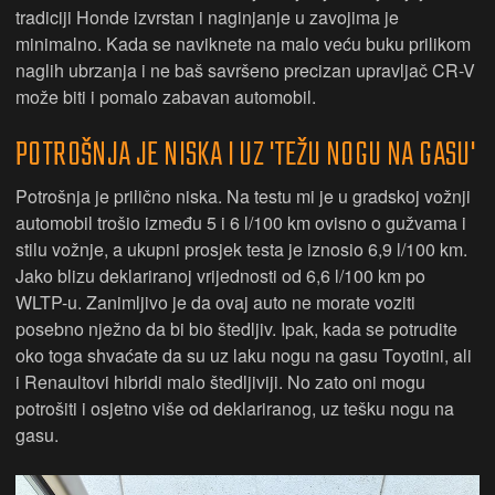
tradiciji Honde izvrstan i naginjanje u zavojima je
minimalno. Kada se naviknete na malo veću buku prilikom
naglih ubrzanja i ne baš savršeno precizan upravljač CR-V
može biti i pomalo zabavan automobil.
POTROŠNJA JE NISKA I UZ 'TEŽU NOGU NA GASU'
Potrošnja je prilično niska. Na testu mi je u gradskoj vožnji
automobil trošio između 5 i 6 l/100 km ovisno o gužvama i
stilu vožnje, a ukupni prosjek testa je iznosio 6,9 l/100 km.
Jako blizu deklariranoj vrijednosti od 6,6 l/100 km po
WLTP-u. Zanimljivo je da ovaj auto ne morate voziti
posebno nježno da bi bio štedljiv. Ipak, kada se potrudite
oko toga shvaćate da su uz laku nogu na gasu Toyotini, ali
i Renaultovi hibridi malo štedljiviji. No zato oni mogu
potrošiti i osjetno više od deklariranog, uz tešku nogu na
gasu.