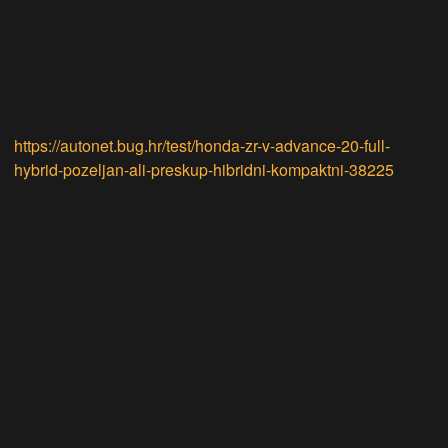
https://autonet.bug.hr/test/honda-zr-v-advance-20-full-
hybrid-pozeljan-ali-preskup-hibridni-kompaktni-38225