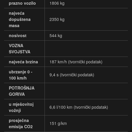
prazno vozilo
1806 kg
najveća
dopuštena
2350 kg
masa
nosivost
544 kg
VOZNA
SVOJSTVA
najveća brzina
187 km/h (tvornički podatak)
ubrzanje 0 -
9,4 s (tvornički podatak)
100 km/h
POTROŠNJA
GORIVA
u mješovitoj
6,6 l/100 km (tvornički podatak)
vožnji
prosječna
151 g/km
emisija CO2