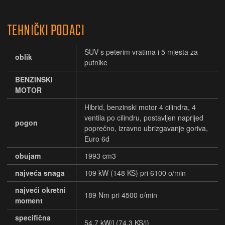
TEHNIČKI PODACI
SUV s peterim vratima i 5 mjesta za
oblik
putnike
BENZINSKI
MOTOR
Hibrid, benzinski motor 4 cilindra, 4
ventila po cilindru, postavljen naprijed
pogon
poprečno, izravno ubrizgavanje goriva,
Euro 6d
obujam
1993 cm3
najveća snaga
109 kW (148 KS) pri 6100 o/min
najveći okretni
189 Nm pri 4500 o/min
moment
specifična
54,7 kW/l (74,3 KS/l)