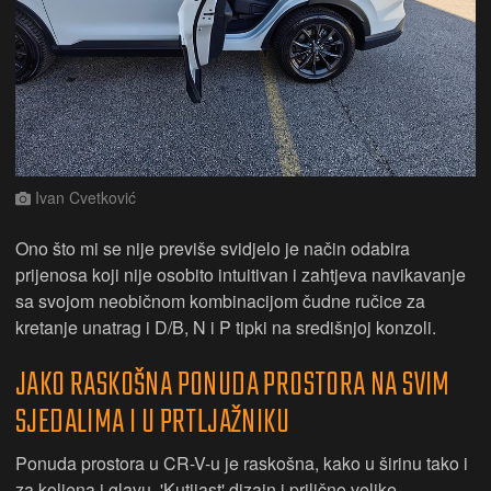
Ivan Cvetković
Ono što mi se nije previše svidjelo je način odabira
prijenosa koji nije osobito intuitivan i zahtjeva navikavanje
sa svojom neobičnom kombinacijom čudne ručice za
kretanje unatrag i D/B, N i P tipki na središnjoj konzoli.
JAKO RASKOŠNA PONUDA PROSTORA NA SVIM
SJEDALIMA I U PRTLJAŽNIKU
Ponuda prostora u CR-V-u je raskošna, kako u širinu tako i
za koljena i glavu. 'Kutijast' dizajn i prilično velike