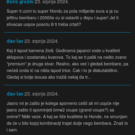
23. srpnja 2024.
Boris grozni
Super ti uzmi tu super Hondu za pola milijarde eura a ja cu
jeftinu bembaru i 20000e cu si ostaviti u đepu i super! Jel ti
shvacas uopce poantu ili ti treba crtati?
23. srpnja 2024.
dax-lax
Kaj ti ispod kamena živiš. Godinama japanci vode u kvaliteti
sklopova i izostansku kvarova. To kaj se ti pališ na nešto zvano
"premium" je druga stvar. Realno, ako već i gledaš bembare, pa
nećeš onda ić na ništa ispod trice. Čak i to je diskutabililno.
Gledaj si bolje lexusa ako tražiš nekaj da tr...
23. srpnja 2024.
dax-lax
Jasno mi je zašto je kolega spomeno cx60 ali mi uopće nije
jasno zašto ti spominješ bmw2 coupe (grand coupe?) sa
ovime? Niđe veze. A kaj se tiče kvalitete te Honde, ne smunjam
da će u bilo kojoj kombinaciji trajat dulje nego bembara. Znaš to
i sam.