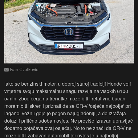
Ivan Cvetković
Iako se benzinski motor, u dobroj staroj tradiciji Honde voli
vrtjeti te svoju maksimalnu snagu razvija na visokih 6100
o/min, zbog čega na trenutke može biti i relativno bučan,
moram biti iskren i priznati da se CR-V 'osjeća najbolje' pri
laganoj vožnji gdje je pogon najuglađeniji, a do izražaja
dolazi i prilično udoban ovjes. Ne previše izravan upravljač
dodatno pojačava ovaj osjećaj. No to ne znači da CR-V ne
može biti i zabavan automobil jer ovjes je u najboljoj