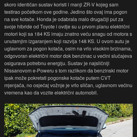
skoro identičan sustav koristi i manji ZR-V kojeg sam
testirao početkom ove godine. Jedino što ovaj ima pogon
na sve kotače. Honda je odabrala malo drugačiji put za
svoje hibride od Toyote i ovdje su u prvom planu električni
motori koji sa 184 KS imaju znatno veću snagu od motora s
unutarnjim izgaranjem koji razvija 148 KS. U ovom autu je
uglavnom za pogon kotača, osim na vrlo visokim brzinama,
odgovoran električni motor dok benzinac u većini slučajeva
osigurava potrebnu energiju. Sustav je najsličniji
Nissanovom e-Poweru s tom razlikom da benzinski motor
ipak može pokretati pogonske kotače putem CVT
mjenjača, no osjećaj vožnje je vrlo sličan, uglavnom većinu
vremena kao da vozite električni automobil.