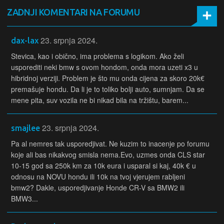
ZADNJI KOMENTARI NA FORUMU
23. srpnja 2024.
dax-lax
Stevica, kao i obično, ima problema s logikom. Ako želi
usporediti neki bmw s ovom hondom, onda mora uzeti x3 u
hibridnoj verziji. Problem je što mu onda cijena za skoro 20k€
premašuje hondu. Da li je to toliko bolji auto, sumnjam. Da se
mene pita, suv vozila ne bi nikad bila na tržištu, barem...
23. srpnja 2024.
smajlee
Pa al nemres tak usporedjivat. Ne kuzim to inacenje po forumu
koje ali bas nikakvog smisla nema.Evo, uzmes onda CLS star
10-15 god sa 250k km za 10k eura i usparal si kaj, 40k € u
odnosu na NOVU hondu ili 10k na tvoj vjerujem rabljeni
bmw2? Dakle, usporedjivanje Honde CR-V sa BMW2 ili
BMW3...