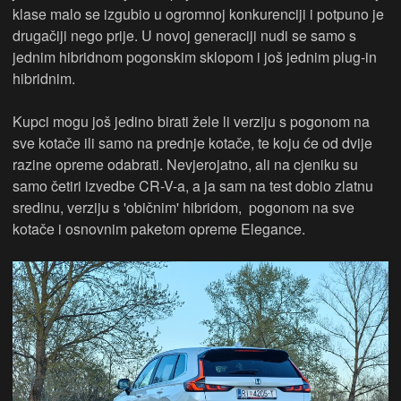
klase malo se izgubio u ogromnoj konkurenciji i potpuno je
drugačiji nego prije. U novoj generaciji nudi se samo s
jednim hibridnom pogonskim sklopom i još jednim plug-in
hibridnim.
Kupci mogu još jedino birati žele li verziju s pogonom na
sve kotače ili samo na prednje kotače, te koju će od dvije
razine opreme odabrati. Nevjerojatno, ali na cjeniku su
samo četiri izvedbe CR-V-a, a ja sam na test dobio zlatnu
sredinu, verziju s 'običnim' hibridom, pogonom na sve
kotače i osnovnim paketom opreme Elegance.