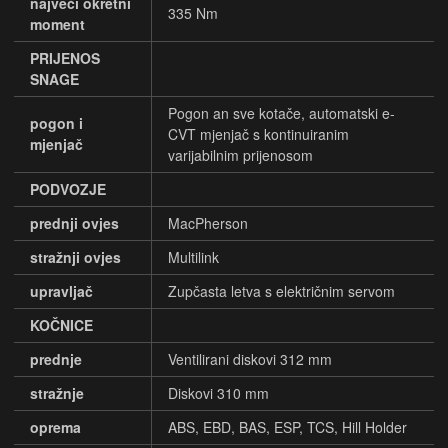
najveći okretni
335 Nm
moment
PRIJENOS
SNAGE
Pogon an sve kotače, automatski e-
pogon i
CVT mjenjač s kontinuiranim
mjenjač
varijabilnim prijenosom
PODVOZJE
prednji ovjes
MacPherson
stražnji ovjes
Multilink
upravljač
Zupčasta letva s električnim servom
KOČNICE
prednje
Ventilirani diskovi 312 mm
stražnje
Diskovi 310 mm
oprema
ABS, EBD, BAS, ESP, TCS, Hill Holder