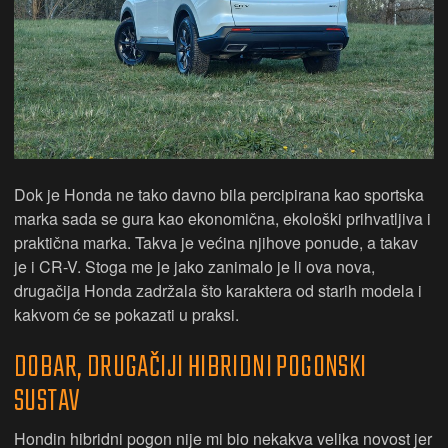
Dok je Honda ne tako davno bila percipirana kao sportska
marka sada se gura kao ekonomična, ekološki prihvatljiva i
praktična marka. Takva je većina njihove ponude, a takav
je i CR-V. Stoga me je jako zanimalo je li ova nova,
drugačija Honda zadržala što karaktera od starih modela i
kakvom će se pokazati u praksi.
DOBAR, DRUGAČIJI HIBRIDNI POGONSKI
SUSTAV
Hondin hibridni pogon nije mi bio nekakva velika novost jer