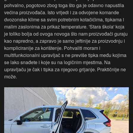
pohvalno, pogotovo zbog toga što ga je odavno napustila
većina proizvođača. Isto vrijedi i za odvojene komande
dvozonske klime sa svim potrebnim kotačićima, tipkama i
malim zaslonima za prikaz temperature. 'Stara škola' koja
je toliko bolja od ovoga novoga što nam proizvođači guraju
kao napredno, a zapravo je samo jeftinije za proizvodnju i
kompliciranije za korištenje. Pohvaliti moram i
multifunkcionalni upravljač s ne previše tipka među kojima
se lako snađete i koje su na logičnim mjestima. Na
upravljaču je čak i tipka za njegovo grijanje. Praktičnije ne
može.