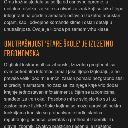
Crna kožna sjedala su serija od osnovne opreme, a
metalna rešetka iza koje su otvori za zrak koji su jako lijepo
integrirani na prednje armature ostavlja izuzetno robustan
dojam, kao i odvojene komande klime i ostali detalji u
unutrašnjosti. Ovdje je Honda pri samom vrhu klase.
UNUTRAŠNJOST 'STARE ŠKOLE' JE IZUZETNO
ERGONOMSKA
Digitalni instrumenti su vrhunski, izuzetno pregledni, sa
svim potrebnim informacijama i jako lijepo izgledaju, a ne
previše veliki dodirni 9-inčni zaslon pomalo nezgrapno strši
iz prednjih armatura, no zato se iza njega krije vrlo dobar i
krajnje jednostavan infotainment u čijim se izbornicima
snađete 'za tren oka'. Posebno mi se svidjelo što su i uz
zaslon prave fizičke tipke kojima se može upravljati nekim
funkcijama kao što su prebacivanje radio stanica,
reguliranje glasnoće, povratak u prethodni izbornik ili u
glavni izbornik. Ovakvo praktično rješenje je izuzetno