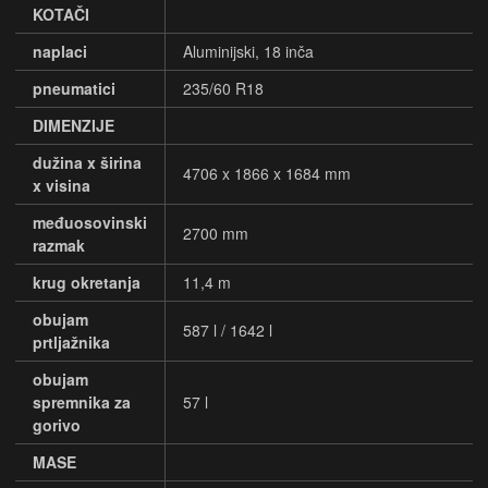
KOTAČI
naplaci
Aluminijski, 18 inča
pneumatici
235/60 R18
DIMENZIJE
dužina x širina
4706 x 1866 x 1684 mm
x visina
međuosovinski
2700 mm
razmak
krug okretanja
11,4 m
obujam
587 l / 1642 l
prtljažnika
obujam
spremnika za
57 l
gorivo
MASE