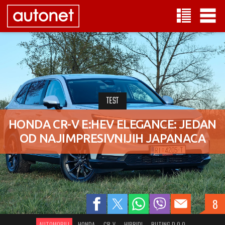
TEST
HONDA CR-V E:HEV ELEGANCE: JEDAN
OD NAJIMPRESIVNIJIH JAPANACA
8
AUTOMOBILI
HONDA
CR-V
HIBRIDI
RUTING D.O.O