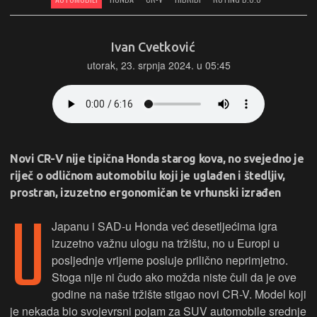
Ivan Cvetković
utorak, 23. srpnja 2024. u 05:45
Novi CR-V nije tipična Honda starog kova, no svejedno je
riječ o odličnom automobilu koji je uglađen i štedljiv,
prostran, izuzetno ergonomičan te vrhunski izrađen
U
Japanu i SAD-u Honda već desetljećima igra
izuzetno važnu ulogu na tržištu, no u Europi u
posljednje vrijeme posluje prilično neprimjetno.
Stoga nije ni čudo ako možda niste čuli da je ove
godine na naše tržište stigao novi CR-V. Model koji
je nekada bio svojevrsni pojam za SUV automobile srednje