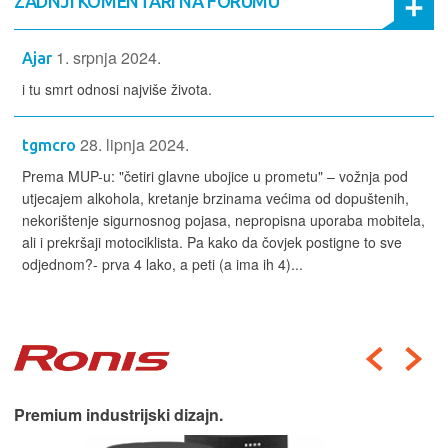
ZADNJI KOMENTARI NA FORUMU
1. srpnja 2024.
Ajar
i tu smrt odnosi najviše života.
28. lipnja 2024.
tgmcro
Prema MUP-u: "četiri glavne ubojice u prometu" – vožnja pod
utjecajem alkohola, kretanje brzinama većima od dopuštenih,
nekorištenje sigurnosnog pojasa, nepropisna uporaba mobitela,
ali i prekršaji motociklista. Pa kako da čovjek postigne to sve
odjednom?- prva 4 lako, a peti (a ima ih 4)...
Premium industrijski dizajn.