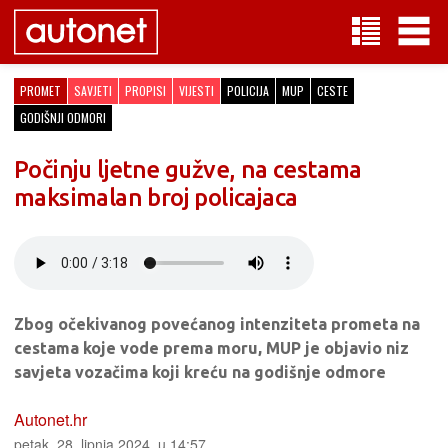
PROMET
SAVJETI
PROPISI
VIJESTI
POLICIJA
MUP
CESTE
GODIŠNJI ODMORI
Počinju ljetne gužve, na cestama
maksimalan broj policajaca
Zbog očekivanog povećanog intenziteta prometa na
cestama koje vode prema moru, MUP je objavio niz
savjeta vozačima koji kreću na godišnje odmore
Autonet.hr
petak, 28. lipnja 2024. u 14:57