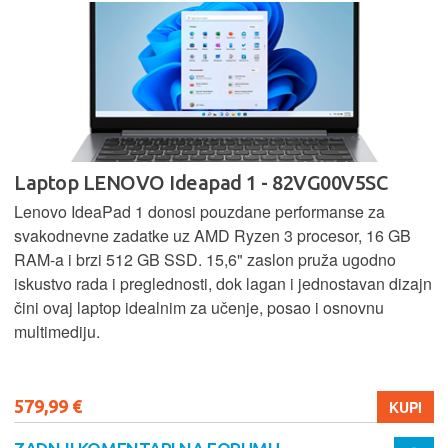
Laptop LENOVO Ideapad 1 - 82VG00V5SC
Lenovo IdeaPad 1 donosi pouzdane performanse za
svakodnevne zadatke uz AMD Ryzen 3 procesor, 16 GB
RAM-a i brzi 512 GB SSD. 15,6" zaslon pruža ugodno
iskustvo rada i preglednosti, dok lagan i jednostavan dizajn
čini ovaj laptop idealnim za učenje, posao i osnovnu
multimediju.
579,99 €
KUPI