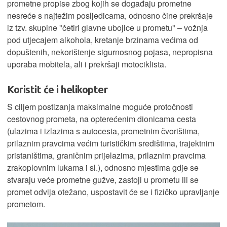
prometne propise zbog kojih se događaju prometne
nesreće s najtežim posljedicama, odnosno čine prekršaje
iz tzv. skupine "četiri glavne ubojice u prometu" – vožnja
pod utjecajem alkohola, kretanje brzinama većima od
dopuštenih, nekorištenje sigurnosnog pojasa, nepropisna
uporaba mobitela, ali i prekršaji motociklista.
Koristit će i helikopter
S ciljem postizanja maksimalne moguće protočnosti
cestovnog prometa, na opterećenim dionicama cesta
(ulazima i izlazima s autocesta, prometnim čvorištima,
prilaznim pravcima većim turističkim središtima, trajektnim
pristaništima, graničnim prijelazima, prilaznim pravcima
zrakoplovnim lukama i sl.), odnosno mjestima gdje se
stvaraju veće prometne gužve, zastoji u prometu ili se
promet odvija otežano, uspostavit će se i fizičko upravljanje
prometom.