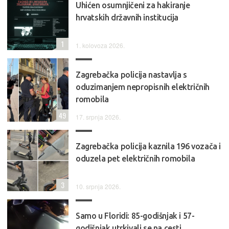
Uhićen osumnjičeni za hakiranje
hrvatskih državnih institucija
1
1. kolovoza 2026.
Zagrebačka policija nastavlja s
oduzimanjem nepropisnih električnih
romobila
49
17. srpnja 2026.
Zagrebačka policija kaznila 196 vozača i
oduzela pet električnih romobila
3
10. srpnja 2026.
Samo u Floridi: 85-godišnjak i 57-
godišnjak utrkivali se na cesti