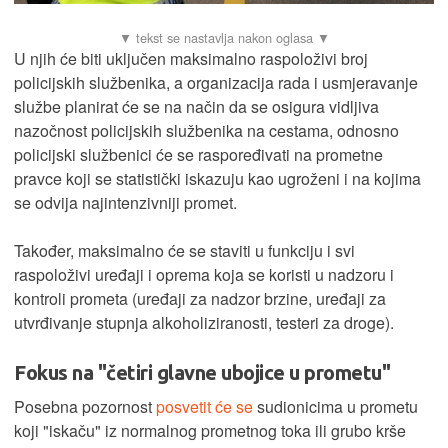
U njih će biti uključen maksimalno raspoloživi broj
policijskih službenika, a organizacija rada i usmjeravanje
službe planirat će se na način da se osigura vidljiva
nazočnost policijskih službenika na cestama, odnosno
policijski službenici će se raspoređivati na prometne
pravce koji se statistički iskazuju kao ugroženi i na kojima
se odvija najintenzivniji promet.
Također, maksimalno će se staviti u funkciju i svi
raspoloživi uređaji i oprema koja se koristi u nadzoru i
kontroli prometa (uređaji za nadzor brzine, uređaji za
utvrđivanje stupnja alkoholiziranosti, testeri za droge).
Fokus na "četiri glavne ubojice u prometu"
Posebna pozornost
posvetit će se
sudionicima u prometu
koji "iskaču" iz normalnog prometnog toka ili grubo krše