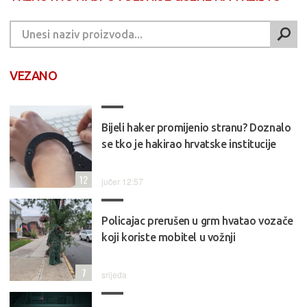
VEZANO
Bijeli haker promijenio stranu? Doznalo
se tko je hakirao hrvatske institucije
12
jučer 12:57
Policajac prerušen u grm hvatao vozače
koji koriste mobitel u vožnji
7
srijeda