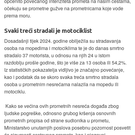
općenito povećanog intenziteta prometa na našim cestama,
očekuju se prometne gužve na prometnicama koje vode
prema moru.
Svaki treći stradali je motociklist
Dosadašnji tijek 2024. godine obilježila su stradavanja
osoba na mopedima i motociklima te je do danas smrtno
stradalo 37 motorista, u odnosu na njih 24 u istom
razdoblju prošle godine, što je više za 13 osoba ili 54,2%.
Iz statističkih pokazatelja vidljivo je značajno povećanje,
kao i podatak da se skoro svaka treća smrtno stradala
osoba u prometnim nesrećama nalazila na mopedu ili
motociklu.
Kako se većina ovih prometnih nesreća događa zbog
ljudske pogreške, odnosno grubog kršenja osnovnih
prometnih propisa od strane sudionika u prometu,
Ministarstvo unutarnjih poslova posebnu pozornost posvetit
će sigurnosti cestovnog prometa, kao i njegovoj