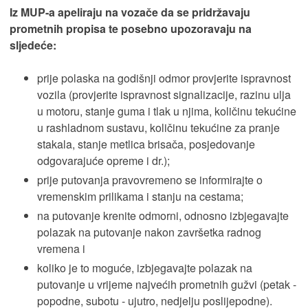
Iz MUP-a apeliraju na vozače da se pridržavaju
prometnih propisa te posebno upozoravaju na
sljedeće:
prije polaska na godišnji odmor provjerite ispravnost
vozila (provjerite ispravnost signalizacije, razinu ulja
u motoru, stanje guma i tlak u njima, količinu tekućine
u rashladnom sustavu, količinu tekućine za pranje
stakala, stanje metlica brisača, posjedovanje
odgovarajuće opreme i dr.);
prije putovanja pravovremeno se informirajte o
vremenskim prilikama i stanju na cestama;
na putovanje krenite odmorni, odnosno izbjegavajte
polazak na putovanje nakon završetka radnog
vremena i
koliko je to moguće, izbjegavajte polazak na
putovanje u vrijeme najvećih prometnih gužvi (petak -
popodne, subotu - ujutro, nedjelju poslijepodne).