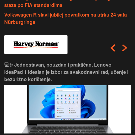
staza po FIA standardima
Volkswagen R slavi jubilej povratkom na utrku 24 sata
Nürburgringa
💻✨ Jednostavan, pouzdan i praktičan, Lenovo
IdeaPad 1 idealan je izbor za svakodnevni rad, učenje i
bezbrižno korištenje.