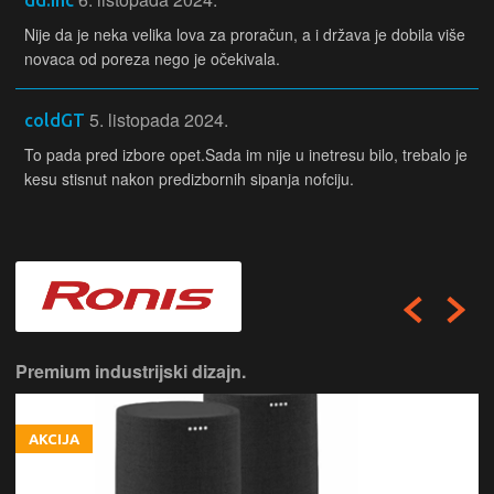
Nije da je neka velika lova za proračun, a i država je dobila više
novaca od poreza nego je očekivala.
5. listopada 2024.
coldGT
To pada pred izbore opet.Sada im nije u inetresu bilo, trebalo je
kesu stisnut nakon predizbornih sipanja nofciju.
Premium industrijski dizajn.
AKCIJA