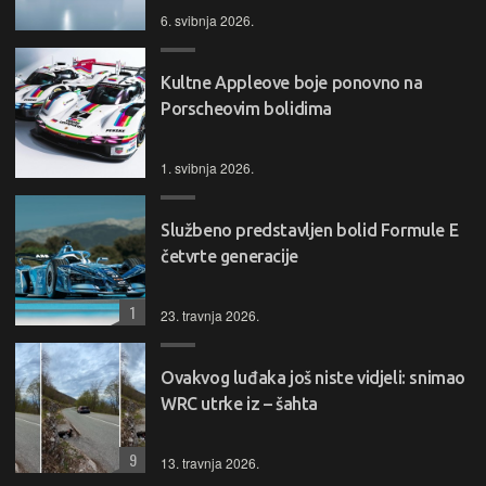
6. svibnja 2026.
Kultne Appleove boje ponovno na
Porscheovim bolidima
1. svibnja 2026.
Službeno predstavljen bolid Formule E
četvrte generacije
1
23. travnja 2026.
Ovakvog luđaka još niste vidjeli: snimao
WRC utrke iz – šahta
9
13. travnja 2026.