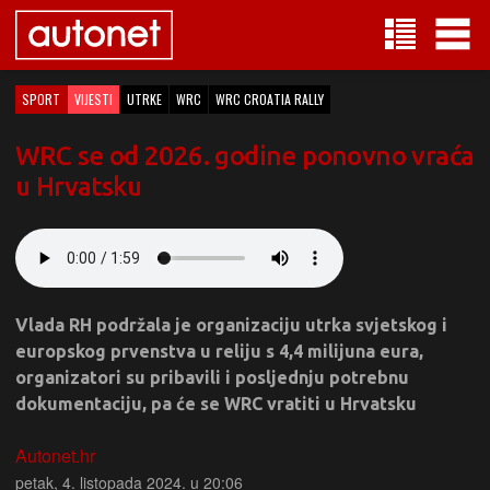
SPORT
VIJESTI
UTRKE
WRC
WRC CROATIA RALLY
WRC se od 2026. godine ponovno vraća
u Hrvatsku
Vlada RH podržala je organizaciju utrka svjetskog i
europskog prvenstva u reliju s 4,4 milijuna eura,
organizatori su pribavili i posljednju potrebnu
dokumentaciju, pa će se WRC vratiti u Hrvatsku
Autonet.hr
petak, 4. listopada 2024. u 20:06