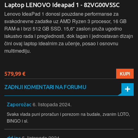
Laptop LENOVO Ideapad 1 - 82VG00V5SC
Lenovo IdeaPad 1 donosi pouzdane performanse za
svakodnevne zadatke uz AMD Ryzen 3 procesor, 16 GB
RAM-a i brzi 512 GB SSD. 15,6" zaslon pruža ugodno
iskustvo rada i preglednosti, dok lagan i jednostavan dizajn
čini ovaj laptop idealnim za učenje, posao i osnovnu
multimediju.
579,99 €
KUPI
ZADNJI KOMENTARI NA FORUMU
6. listopada 2024.
Zaporožac
Svaka vlada puni proračun i porezom na budale, zvanim LOTO,
BINGO i sl.
6. listopada 2024.
dd.inc