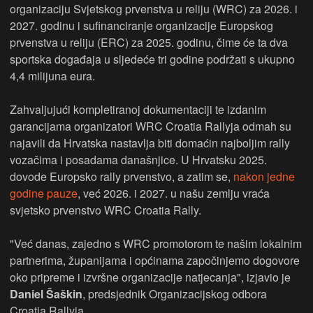
organizaciju Svjetskog prvenstva u reliju (WRC) za 2026. i
2027. godinu i sufinanciranje organizacije Europskog
prvenstva u reliju (ERC) za 2025. godinu, čime će ta dva
sportska događaja u sljedeće tri godine podržati s ukupno
4,4 milijuna eura.
Zahvaljujući kompletiranoj dokumentaciji te izdanim
garancijama organizatori WRC Croatia Rallyja odmah su
najavili da Hrvatska nastavlja biti domaćin najboljim rally
vozačima i posadama današnjice. U Hrvatsku 2025.
dovode Europsko rally prvenstvo, a zatim se,
nakon jedne
godine pauze
, već 2026. i 2027. u našu zemlju vraća
svjetsko prvenstvo WRC Croatia Rally.
"Već danas, zajedno s WRC promotorom te našim lokalnim
partnerima, županijama i općinama započinjemo dogovore
oko pripreme i izvršne organizacije natjecanja", izjavio je
Daniel Šaškin
, predsjednik Organizacijskog odbora
Croatia Rallyja.