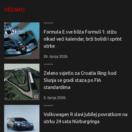
VEZANO
Formula E sve bliža Formuli 1: stižu
nikad veći kalendar, brži bolidi i sprint
utrke
26. lipnja 2026.
Zeleno svjetlo za Croatia Ring: kod
Slunja se gradi staza po FIA
standardima
43
3. lipnja 2026.
Volkswagen R slavi jubilej povratkom na
utrku 24 sata Nürburgringa