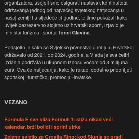
organizatora, uspjeli smo osigurati nastavak kontinuiteta
održavanja jednog od najvećeg svjetskog natjecanja u
našoj zemlji i u sljedeće tri godine, te time pokazali kako
uvijek bezrezervno stojimo uz hrvatski sport", izjavio je
ministar turizma i sporta
Tonči Glavina
.
Podsjetio je kako se Svjetsko prvenstvo u reliju u Hrvatskoj
održavalo od 2021. do 2024. godine, a Vlada je sva četiri
izdanja podržala u ukupnom iznosu većem od 3 milijuna
eura. Ova će natjecanja, kako je rekao, dodatno pridonijeti
sportskoj i turističkoj promociji Hrvatske.
VEZANO
Formula E sve bliža Formuli 1: stižu nikad veći
kalendar, brži bolidi i sprint utrke
Zeleno svjetlo za Croatia Ring: kod Slunja se gradi