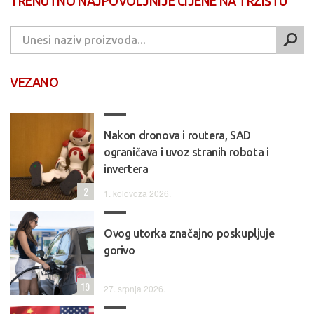
TRENUTNO NAJPOVOLJNIJE CIJENE NA TRŽIŠTU
VEZANO
Nakon dronova i routera, SAD
ograničava i uvoz stranih robota i
invertera
2
1. kolovoza 2026.
Ovog utorka značajno poskupljuje
gorivo
19
27. srpnja 2026.