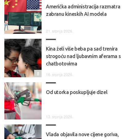
Američka administracija razmatra
zabranu kineskih AI modela
21. srpnja 2026.
Kina želi više beba pa sad trenira
strogoću nad ljubavnim aferama s
chatbotovima
8
16. srpnja 2026.
Od utorka poskupljuje dizel
13. srpnja 2026.
Vlada objavila nove cijene goriva,