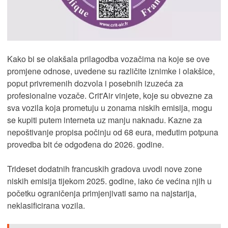
Kako bi se olakšala prilagodba vozačima na koje se ove
promjene odnose, uvedene su različite iznimke i olakšice,
poput privremenih dozvola i posebnih izuzeća za
profesionalne vozače. Crit'Air vinjete, koje su obvezne za
sva vozila koja prometuju u zonama niskih emisija, mogu
se kupiti putem interneta uz manju naknadu. Kazne za
nepoštivanje propisa počinju od 68 eura, međutim potpuna
provedba bit će odgođena do 2026. godine.
Trideset dodatnih francuskih gradova uvodi nove zone
niskih emisija tijekom 2025. godine, iako će većina njih u
početku ograničenja primjenjivati samo na najstarija,
neklasificirana vozila.