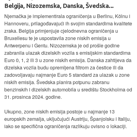
Belgija, Nizozemska, Danska, Švedska...
Njemačka je implementirala ograničenja u Berlinu, Kölnu i
Hannoveru, prilagođavajući ih svojim standardima kvalitete
zraka. Belgija primjenjuje cjelodnevna ograničenja u
Bruxellesu te je uspostavila zone niskih emisija u
Antwerpenu i Gentu. Nizozemska je od prošle godine
zabranila ulazak dizelskih vozila s emisijskim standardima
Euro 0, 1, 2 ili 3 u zone niskih emisija. Danska zahtijeva da
dizelska vozila budu opremljena filtrom za čestice ili da
zadovoljavaju najmanje Euro 5 standard za ulazak u zone
niskih emisija. Švedska planira potpunu zabranu
benzinskih i dizelskih automobila u središtu Stockholma od
31. prosinca 2024. godine.
Ukupno, zone niskih emisija postoje u najmanje 13
europskih zemalja, uključujući Austriju, Španjolsku i Italiju,
iako se specifična ograničenja razlikuju ovisno o lokaciji.