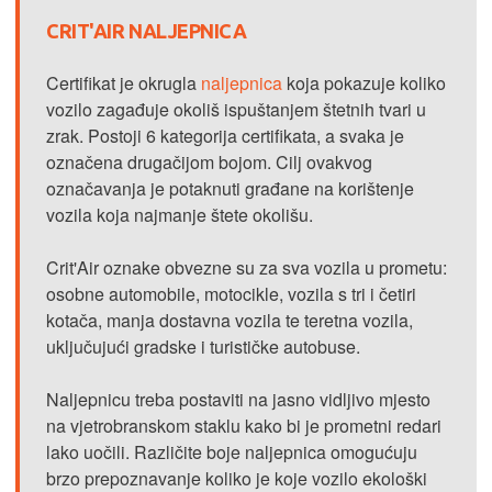
CRIT'AIR NALJEPNICA
Certifikat je okrugla
naljepnica
koja pokazuje koliko
vozilo zagađuje okoliš ispuštanjem štetnih tvari u
zrak. Postoji 6 kategorija certifikata, a svaka je
označena drugačijom bojom. Cilj ovakvog
označavanja je potaknuti građane na korištenje
vozila koja najmanje štete okolišu.
Crit'Air oznake obvezne su za sva vozila u prometu:
osobne automobile, motocikle, vozila s tri i četiri
kotača, manja dostavna vozila te teretna vozila,
uključujući gradske i turističke autobuse.
Naljepnicu treba postaviti na jasno vidljivo mjesto
na vjetrobranskom staklu kako bi je prometni redari
lako uočili. Različite boje naljepnica omogućuju
brzo prepoznavanje koliko je koje vozilo ekološki