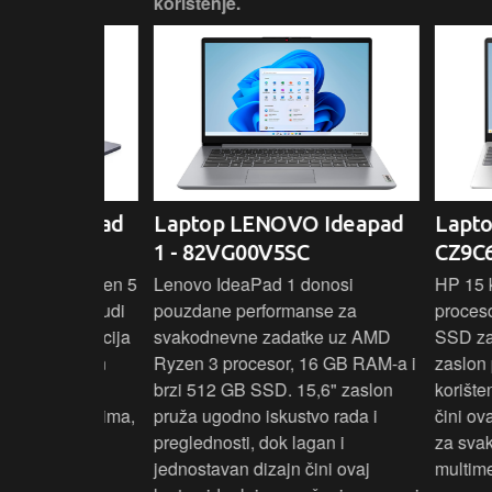
korištenje.
IdeaPad
Laptop LENOVO Ideapad
Laptop HP
SC
1 - 82VG00V5SC
CZ9C6EA
 3 s Ryzen 5
Lenovo IdeaPad 1 donosi
HP 15 komb
RAM-a nudi
pouzdane performanse za
procesor, 1
še aplikacija
svakodnevne zadatke uz AMD
SSD za brz i 
 moderan
Ryzen 3 procesor, 16 GB RAM-a i
zaslon pruž
D
brzi 512 GB SSD. 15,6" zaslon
korištenja, 
up podacima,
pruža ugodno iskustvo rada i
čini ovaj la
izbor za
preglednosti, dok lagan i
za svakodnev
kuće i
jednostavan dizajn čini ovaj
multimediju.