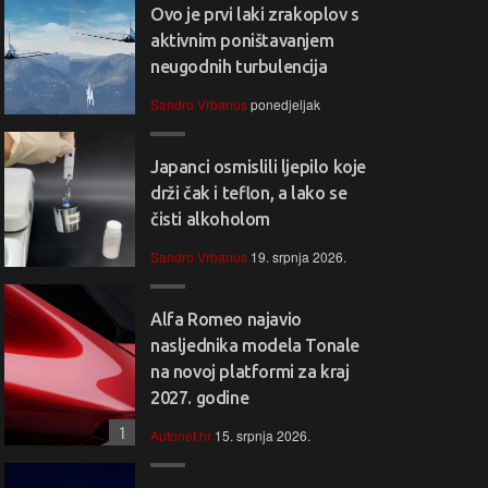
Ovo je prvi laki zrakoplov s
aktivnim poništavanjem
neugodnih turbulencija
Sandro Vrbanus
ponedjeljak
Japanci osmislili ljepilo koje
drži čak i teflon, a lako se
čisti alkoholom
Sandro Vrbanus
19. srpnja 2026.
Alfa Romeo najavio
nasljednika modela Tonale
na novoj platformi za kraj
2027. godine
1
Autonet.hr
15. srpnja 2026.