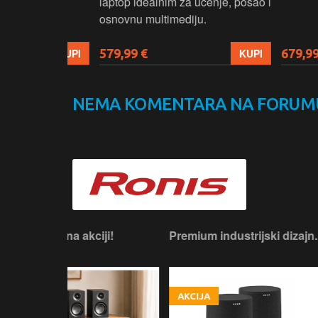
e.
laptop idealnim za učenje, posao i
osnovnu multimediju.
579,99 €
679,99 €
KUPI
KUPI
NEMA KOMENTARA NA FORUM
iji!
Premium industrijski dizajn.
Pravi britan
zvučnik.
AKCIJA
AKCIJA