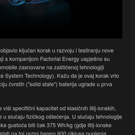
bjavio ključan korak u razvoju i testiranju nove
dnji s kompanijom Factorial Energy uspješno su
tomobile zasnovane na zaštićenoj tehnologiji
lyte System Technology). Kažu da je ovaj korak vrlo
u čvrstih ("solid state") baterija ugrade u prva
viši specifični kapacitet od klasičnih litij-ionskih,
 u slučaju fizičkog oštećenja. U slučaju tehnologije
ka gustoća biti čak 375 Wh/kg (gdje litij-ionske
tati na toj razini barem 600 ciklusa punjenja.