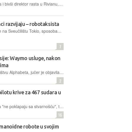
Jiten Behl, partner u Eclipse Ventures i bivši direktor rasta u Rivianu, tvrdi da ulazimo u eru reindustrijalizacije koju pokreću AI roboti, a ne jeftina radna snaga
i razvijaju – robotaksista
Musashi je humanoidni robot razvijen na Sveučilištu Tokio, sposoban voziti maleni automobil. Za sada je riječ tek o osnovnim vozačkim operacijama u kontroliranim uvjetima, a u budućnosti, tko zna…
7
ksije: Waymo usluge, nakon
vima
Waymo, robotaksi kompanija u vlasništvu Alphabeta, jučer je objavila da njegova autonomna usluga prijevoza, Waymo One, od sada prestaje biti u testnoj fazi i dostupna je svim stanovnicima i posjetiteljima San Francisca
2
lotu krive za 467 sudara u
Tesline tvrdnje o sigurnosti autopilota "ne poklapaju sa stvarnošću", tvrdi američka Nacionalna uprava za sigurnost u prometu
16
umanoidne robote u svojim