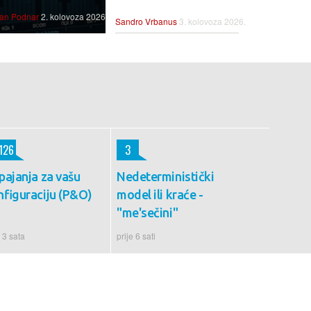
van Podnar
2. kolovoza 2026.
Sandro Vrbanus
3. kolovoza 2026.
126
3
pajanja za vašu
Nedeterministički
nfiguraciju (P&O)
model ili kraće -
"me'sečini"
e 3 sata
prije 6 sati