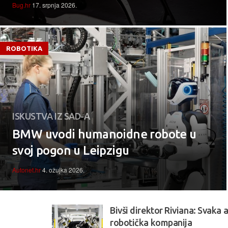
Bug.hr
17. srpnja 2026.
ROBOTIKA
ISKUSTVA IZ SAD-A
BMW uvodi humanoidne robote u
svoj pogon u Leipzigu
Autonet.hr
4. ožujka 2026.
Bivši direktor Riviana: Svaka
robotička kompanija