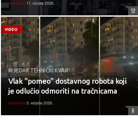
Autonet.hr
11. ožujka 2026.
12
VIDEO
RIJEDAK TEHNIČKI KVAR
Vlak "pomeo" dostavnog robota koji
je odlučio odmoriti na tračnicama
Autonet.hr
3. veljače 2026.
6