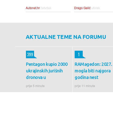
Autonet.hr
četvrtak
Drago Galić
utorak
AKTUALNE TEME NA FORUMU
399
1
Pentagon kupio 2000
RAMagedon: 2027. 
ukrajinskih jurišnih
mogla biti najgora
dronova u
godina nest
prije 5 minuta
prije 11 minuta