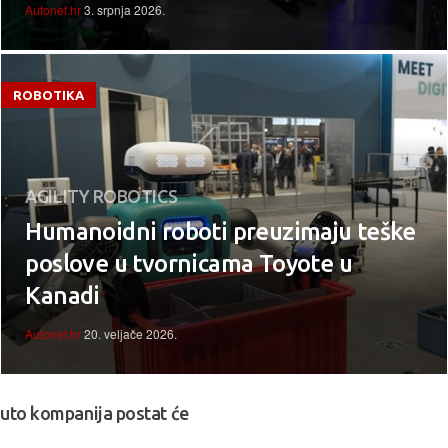
Autonet.hr
3. srpnja 2026.
ROBOTIKA
AGILITY ROBOTICS
Humanoidni roboti preuzimaju teške
poslove u tvornicama Toyote u
Kanadi
Autonet.hr
20. veljače 2026.
 auto kompanija postat će