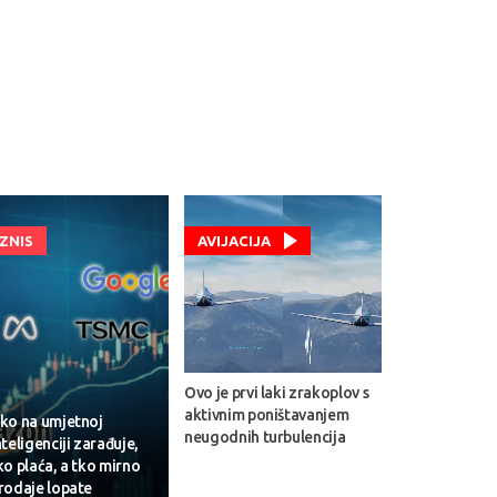
IZNIS
AVIJACIJA
Ovo je prvi laki zrakoplov s
aktivnim poništavanjem
ko na umjetnoj
neugodnih turbulencija
nteligenciji zarađuje,
ko plaća, a tko mirno
rodaje lopate