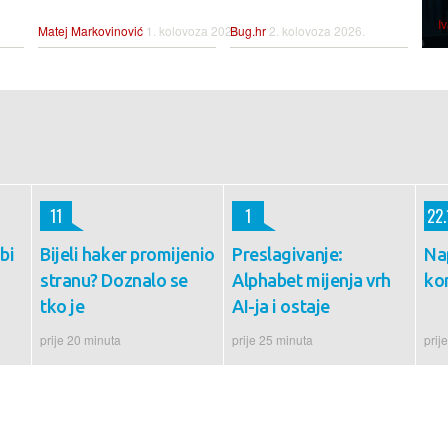
I
Matej Markovinović
1. kolovoza 2026.
Bug.hr
2. kolovoza 2026.
11
1
22.
bi
Bijeli haker promijenio
Preslagivanje:
Na
stranu? Doznalo se
Alphabet mijenja vrh
ko
tko je
AI-ja i ostaje
prije 20 minuta
prije 25 minuta
prij