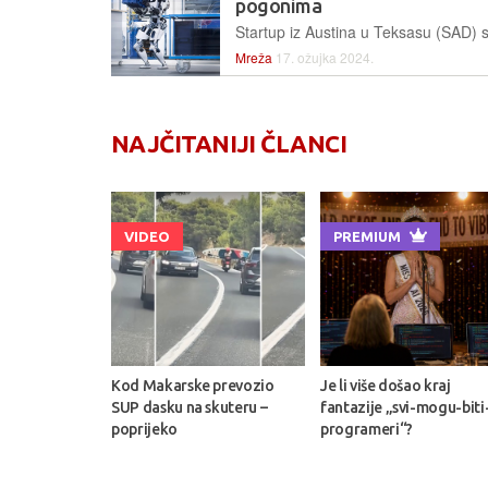
pogonima
Mreža
17. ožujka 2024.
NAJČITANIJI ČLANCI
VIDEO
PREMIUM
Kod Makarske prevozio
Je li više došao kraj
SUP dasku na skuteru –
fantazije „svi-mogu-biti
poprijeko
programeri“?