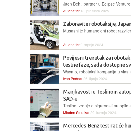
Autonet.hr
18. prosinca 2025.
Zaboravite robotaksije, Japanc
Autonet.hr
2. srpnja 2024.
Povijesni trenutak za robota
testne faze, sada dostupne s
Ivan Podnar
26. lipnja 2024.
Manjkavosti u Teslinom autopi
SAD-u
Mladen Smrekar
29. travnja 2024.
Mercedes-Benz testirat će h