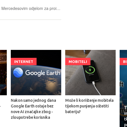
Startup iz Austina u Teksasu (SAD) s Mercedesovim odjelom za proizvodnju će surađivati na "identificiranju aplikacija za visoko naprednu robotiku".
INTERNET
MOBITELI
B
Nakon samo jednog dana
Može li korištenje mobitela
-
Google Earth ostaje bez
tijekom punjenja oštetiti
T
nove AI značajke zbog -
bateriju?
i
zloupotrebe korisnika
t
p