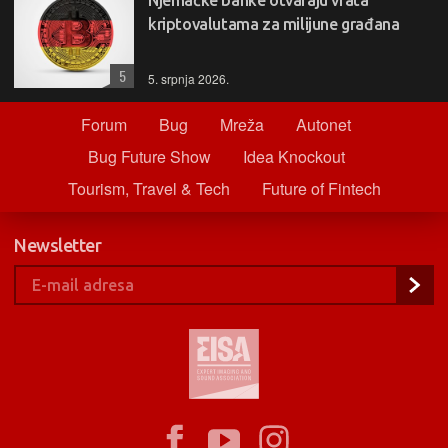
Njemačke banke otvaraju vrata
kriptovalutama za milijune građana
5
5. srpnja 2026.
Forum
Bug
Mreža
Autonet
Bug Future Show
Idea Knockout
Tourism, Travel & Tech
Future of Fintech
Newsletter