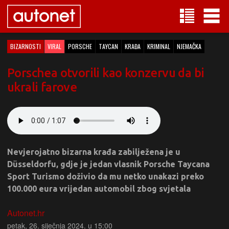
BIZARNOSTI
VIRAL
PORSCHE
TAYCAN
KRAĐA
KRIMINAL
NJEMAČKA
Porschea otvorili kao konzervu da bi
ukrali farove
Nevjerojatno bizarna krađa zabilježena je u
Düsseldorfu, gdje je jedan vlasnik Porsche Taycana
Sport Turismo doživio da mu netko unakazi preko
100.000 eura vrijedan automobil zbog svjetala
Autonet.hr
petak, 26. siječnja 2024. u 15:00