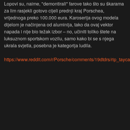
Lopovi su, naime, "demontirali" farove tako što su škarama
za lim rasjekli gotovo cijeli prednji kraj Porschea,
vrijednoga preko 100.000 eura. Karoserija ovog modela
dijelom je načinjena od aluminija, tako da ovaj vektor
napada i nije bio težak izbor – no, učiniti toliko štete na
luksuznom sportskom vozilu, samo kako bi se s njega
ukrala svjetla, posebna je kategorija ludila.
https://www.reddit.com/r/Porsche/comments/19dtdrs/rip_tayca