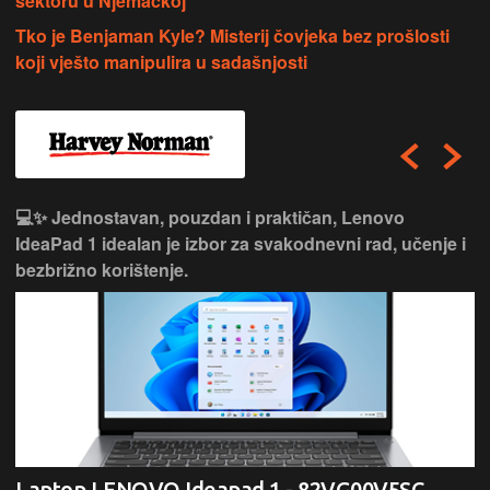
sektoru u Njemačkoj
Tko je Benjaman Kyle? Misterij čovjeka bez prošlosti
koji vješto manipulira u sadašnjosti
💻✨ Jednostavan, pouzdan i praktičan, Lenovo
IdeaPad 1 idealan je izbor za svakodnevni rad, učenje i
bezbrižno korištenje.
Laptop LENOVO Ideapad 1 - 82VG00V5SC