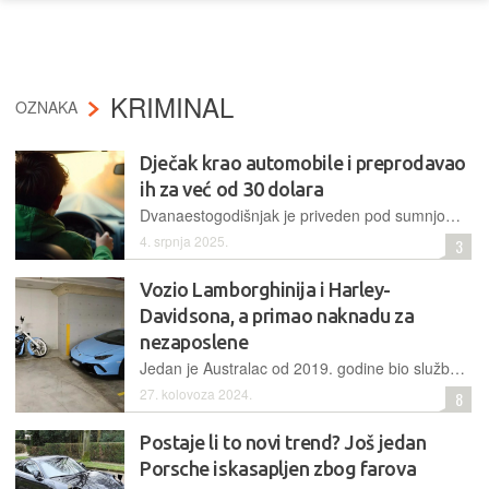
KRIMINAL
OZNAKA
Dječak krao automobile i preprodavao
ih za već od 30 dolara
Dvanaestogodišnjak je priveden pod sumnjom da je krao vozila s jednog poslovnog parkirališta i prodavao ih za iznose već od 30 dolara. Navodno je tako u mjesec dana ukrao tri do četiri vozila
4. srpnja 2025.
3
Vozio Lamborghinija i Harley-
Davidsona, a primao naknadu za
nezaposlene
Jedan je Australac od 2019. godine bio službeno nezaposlen, no pažnju policije je privukao svojim luksuznim automobilom i motociklom. Oboje mu je zaplijenjeno, a istraga će pokazati odakle mu sve to
27. kolovoza 2024.
8
Postaje li to novi trend? Još jedan
Porsche iskasapljen zbog farova