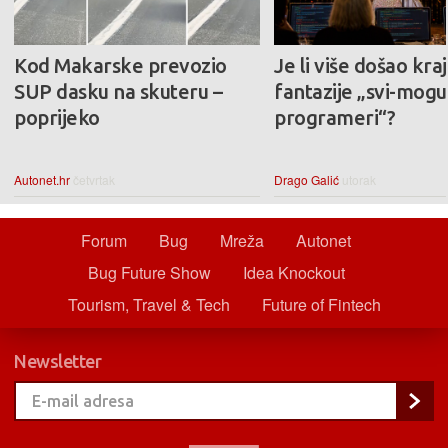
Kod Makarske prevozio
Je li više došao kraj
SUP dasku na skuteru –
fantazije „svi-mogu-
poprijeko
programeri“?
Autonet.hr
četvrtak
Drago Galić
utorak
Forum
Bug
Mreža
Autonet
Bug Future Show
Idea Knockout
Tourism, Travel & Tech
Future of Fintech
Newsletter