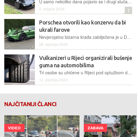
U samo nekoliko dana pojavio se i drugi slučaj u kojem su lopovi rasjekli prednji dio Porschea, samo kako bi iz njega uzeli vrijedna prednja svjetla. Ovoga puta nastradao je model 911 Carrera
2. veljače 2024.
2
Porschea otvorili kao konzervu da bi
ukrali farove
Nevjerojatno bizarna krađa zabilježena je u Düsseldorfu, gdje je jedan vlasnik Porsche Taycana Sport Turismo doživio da mu netko unakazi preko 100.000 eura vrijedan automobil zbog svjetala
26. siječnja 2024.
Vulkanizeri u Rijeci organizirali bušenje
guma na automobilima
Tri osobe su uhićene u Rijeci pod optužbom da su oštetili 46 ljudi te počinili ukupnu materijalnu štetu u vrijednosti oko 11.800 eura – bušenjem guma na skupocjenim vozilima, pa nuđenjem popravaka za iste
12. siječnja 2024.
NAJČITANIJI ČLANCI
VIDEO
ZABAVA