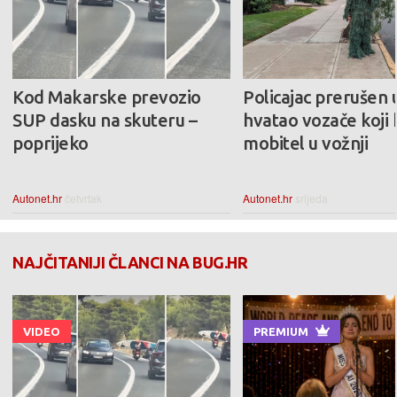
Kod Makarske prevozio
Policajac prerušen
SUP dasku na skuteru –
hvatao vozače koji 
poprijeko
mobitel u vožnji
Autonet.hr
četvrtak
Autonet.hr
srijeda
NAJČITANIJI ČLANCI NA BUG.HR
VIDEO
PREMIUM