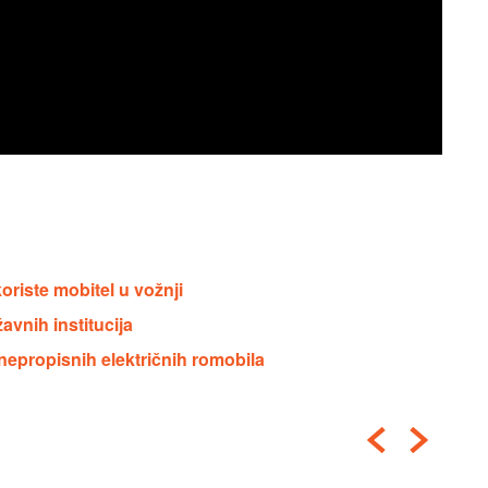
oriste mobitel u vožnji
avnih institucija
nepropisnih električnih romobila