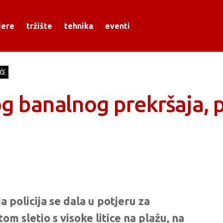
jere
tržište
tehnika
eventi
ĆE
g banalnog prekršaja, pa 
policija se dala u potjeru za
m sletio s visoke litice na plažu, na