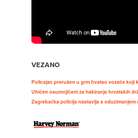
VEZANO
Policajac prerušen u grm hvatao vozače koji k
Uhićen osumnjičeni za hakiranje hrvatskih drž
Zagrebačka policija nastavlja s oduzimanjem 