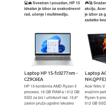
ouzdan i
💻💼 Svestran i pouzdan, HP 15
🎮🚀 Snažan
deaPad 1
idealan je izbor za svakodnevni
akciju, Acer
svakodnevni
rad, učenje i multimediju.
je izbor za 
žno
zadatke be
Ideapad
Laptop HP 15-fc0277nm -
Laptop AC
CZ9C6EA
NH.QPFEX
nosi
HP 15 kombinira AMD Ryzen 5
Acer Nitro V 
e za
procesor, 16 GB RAM-a i 512 GB
snažnim pe
e uz AMD
SSD za brz i učinkovit rad. 15,6"
Ryzen 5 pro
6 GB RAM-a i
zaslon pruža ugodno iskustvo
512 GB SSD