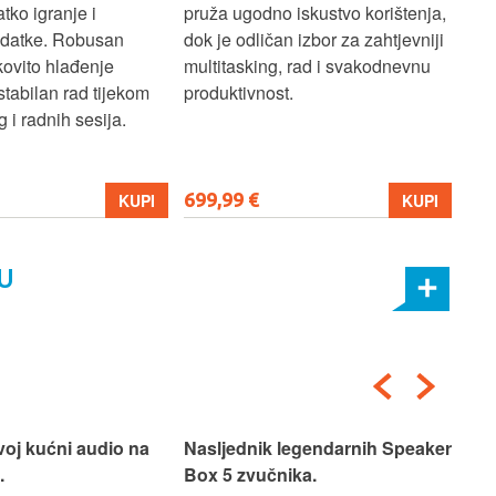
atko igranje i
pruža ugodno iskustvo korištenja,
koj
adatke. Robusan
dok je odličan izbor za zahtjevniji
lap
kovito hlađenje
multitasking, rad i svakodnevnu
pro
stabilan rad tijekom
produktivnost.
 i radnih sesija.
699,99 €
206
KUPI
KUPI
U
voj kućni audio na
Nasljednik legendarnih Speaker
Pos
.
Box 5 zvučnika.