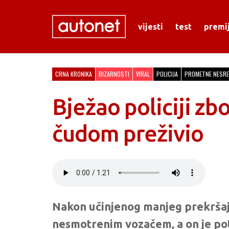
vijesti
test
premi
CRNA KRONIKA
BIZARNOSTI
VIRAL
POLICIJA
PROMETNE NESRE
Bježao policiji zbo
čudom preživio
Nakon učinjenog manjeg prekršaja 
nesmotrenim vozačem, a on je poto