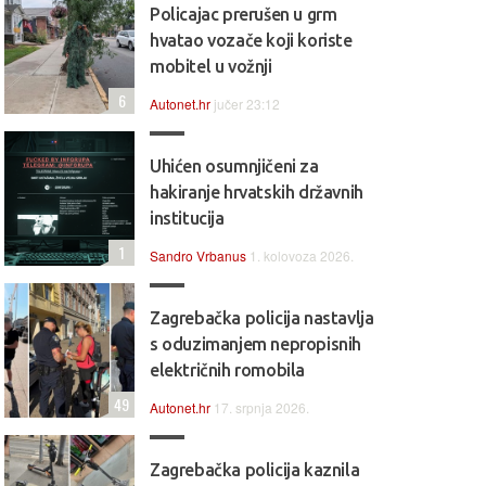
Policajac prerušen u grm
hvatao vozače koji koriste
mobitel u vožnji
6
Autonet.hr
jučer 23:12
Uhićen osumnjičeni za
hakiranje hrvatskih državnih
institucija
1
Sandro Vrbanus
1. kolovoza 2026.
Zagrebačka policija nastavlja
s oduzimanjem nepropisnih
električnih romobila
49
Autonet.hr
17. srpnja 2026.
Zagrebačka policija kaznila