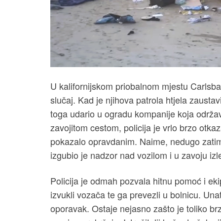
U kalifornijskom priobalnom mjestu Carlsbad
slučaj. Kad je njihova patrola htjela zausta
toga udario u ogradu kompanije koja održava 
zavojitom cestom, policija je vrlo brzo otkaz
pokazalo opravdanim. Naime, nedugo zatim,
izgubio je nadzor nad vozilom i u zavoju izle
Policija je odmah pozvala hitnu pomoć i eki
izvukli vozača te ga prevezli u bolnicu. Un
oporavak. Ostaje nejasno zašto je toliko br