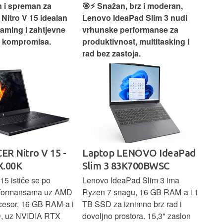
 i spreman za
🎯⚡ Snažan, brz i moderan,
💻
 Nitro V 15 idealan
Lenovo IdeaPad Slim 3 nudi
2‑i
gaming i zahtjevne
vrhunske performanse za
vrh
z kompromisa.
produktivnost, multitasking i
uži
rad bez zastoja.
-
ER Nitro V 15 -
Laptop LENOVO IdeaPad
La
.00K
Slim 3 83K700BWSC
83
15 ističe se po
Lenovo IdeaPad Slim 3 ima
Len
rformansama uz AMD
Ryzen 7 snagu, 16 GB RAM-a i 1
U7 
cesor, 16 GB RAM-a i
TB SSD za iznimno brz rad i
SSD
, uz NVIDIA RTX
dovoljno prostora. 15,3" zaslon
zasl