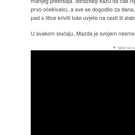
manjeg prekršaja. Istražitelji kažu da čak ni
prvo očekivalo), a sve se dogodilo za dana
pad s litice kriviti loše uvjete na cesti ili slab
U svakom slučaju, Mazda je svojem nesmotr