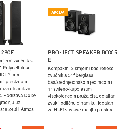
AKCIJA
 280F
PRO-JECT SPEAKER BOX 5
Ro
E
mjerni zvučnik s
Rez
" Polycellulose
slu
Kompaktni 2-smjerni bas-refleks
HDI™ horn
isk
zvučnik s 5" fiberglass
m i preciznom
svj
bas/srednjetonskom jedinicom i
pruža dinamičan,
1" svileno-kupolastim
k. Podržava Dolby
visokotoncem pruža čist, detaljan
radnju uz
zvuk i odličnu dinamiku. Idealan
ost s 240H Atmos
za Hi-Fi sustave manjih prostora.