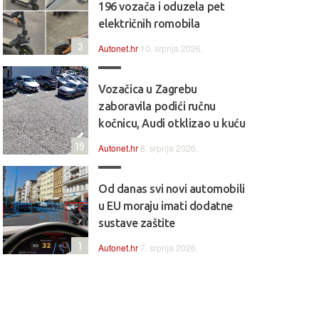
196 vozača i oduzela pet
električnih romobila
3
Autonet.hr
10. srpnja 2026.
Vozačica u Zagrebu
zaboravila podići ručnu
kočnicu, Audi otklizao u kuću
19
Autonet.hr
8. srpnja 2026.
Od danas svi novi automobili
u EU moraju imati dodatne
sustave zaštite
1
Autonet.hr
7. srpnja 2026.