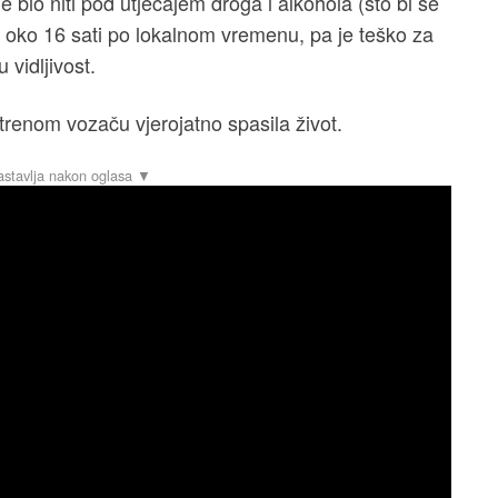
je bio niti pod utjecajem droga i alkohola (što bi se
, oko 16 sati po lokalnom vremenu, pa je teško za
u vidljivost.
enom vozaču vjerojatno spasila život.