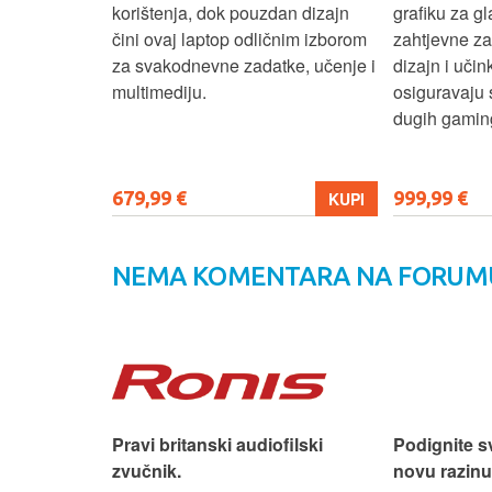
6" zaslon
korištenja, dok pouzdan dizajn
grafiku za gl
 rada i
čini ovaj laptop odličnim izborom
zahtjevne z
n i
za svakodnevne zadatke, učenje i
dizajn i učin
ni ovaj
multimediju.
osiguravaju 
enje, posao i
dugih gaming
679,99 €
999,99 €
KUPI
KUPI
NEMA KOMENTARA NA FORUM
 dizajn.
Pravi britanski audiofilski
Podignite s
zvučnik.
novu razinu