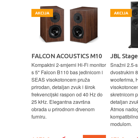
AKCIJA
AKCIJA
ON
FALCON ACOUSTICS M10
JBL Stage
O MKIII
Kompaktni 2-smjerni Hi-Fi monitor
Snažni 2.5-s
s 5" Falcon B110 bas jedinicom i
dvostrukim 8
k sa premium
SEAS visokotoncem pruža
wooferima, 
, Wi-Fi,
prirodan, detaljan zvuk i širok
visokotonce
t, Google
frekvencijski raspon od 40 Hz do
skretnicom 
 dodir,
25 kHz. Elegantna završna
detaljan zvu
st
obrada u prirodnom drvenom
Atmos nadog
zvuk, Google
furniru.
kompatibiln
audio
modulom.
hz.