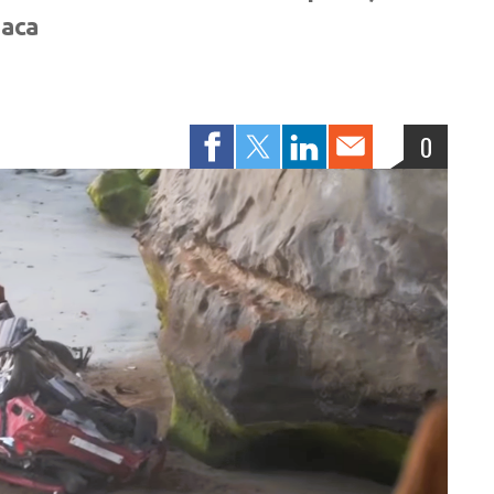
jaca
0