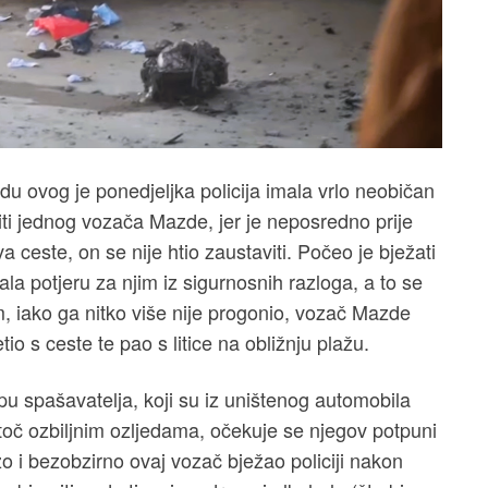
u ovog je ponedjeljka policija imala vrlo neobičan
viti jednog vozača Mazde, jer je neposredno prije
ceste, on se nije htio zaustaviti. Počeo je bježati
ala potjeru za njim iz sigurnosnih razloga, a to se
 iako ga nitko više nije progonio, vozač Mazde
tio s ceste te pao s litice na obližnju plažu.
pu spašavatelja, koji su iz uništenog automobila
atoč ozbiljnim ozljedama, očekuje se njegov potpuni
zo i bezobzirno ovaj vozač bježao policiji nakon