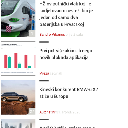
HŽ-ov putnički vlak koji je
sudjelovao u nesreći bio je
jedan od samo dva
baterijska u Hrvatskoj
1
Sandro Vrbanus
prije 2 sata
Prvi put više ukinutih nego
novih blokada aplikacija
Mreža
četvrtak
Kineski konkurent BMW-u X7
stiže u Europu
27
Autonet.hr
31. srpnja 2026.