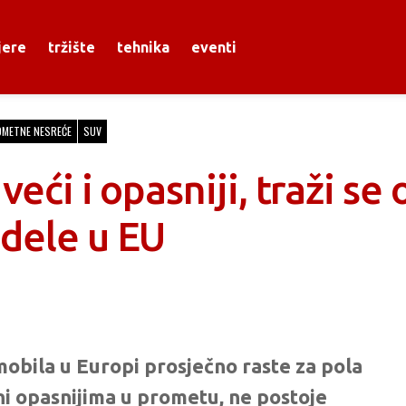
jere
tržište
tehnika
eventi
METNE NESREĆE
SUV
veći i opasniji, traži se
dele u EU
mobila u Europi prosječno raste za pola
ini opasnijima u prometu, ne postoje