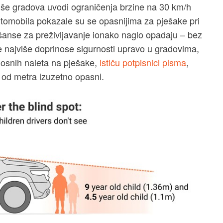
iše gradova uvodi ograničenja brzine na 30 km/h
utomobila pokazale su se opasnijima za pješake pri
šanse za preživljavanje ionako naglo opadaju – bez
e najviše doprinose sigurnosti upravo u gradovima,
nosnih naleta na pješake,
ističu potpisnici pisma
,
i od metra izuzetno opasni.