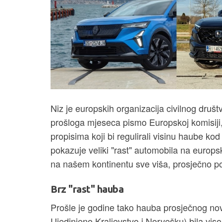
Niz je europskih organizacija civilnog druš
prošloga mjeseca pismo Europskoj komisiji
propisima koji bi regulirali visinu haube ko
pokazuje veliki "rast" automobila na europs
na našem kontinentu sve viša, prosječno po
Brz "rast" hauba
Prošle je godine tako hauba prosječnog nov
Ujedinjeno Kraljevstvo i Norvešku) bila viso