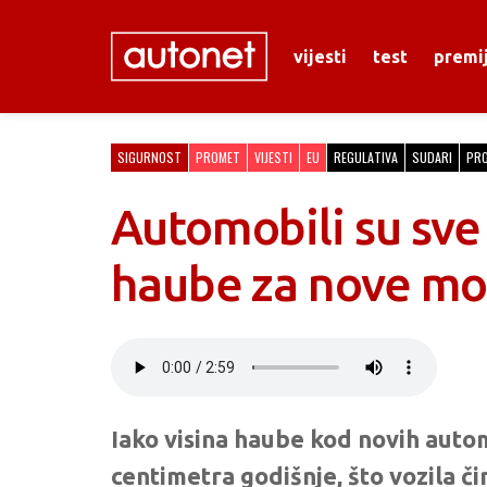
vijesti
test
premi
SIGURNOST
PROMET
VIJESTI
EU
REGULATIVA
SUDARI
PRO
Automobili su sve 
haube za nove mo
Iako visina haube kod novih auto
centimetra godišnje, što vozila č