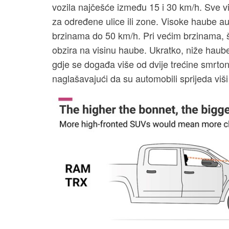
vozila najčešće između 15 i 30 km/h. Sve v
za određene ulice ili zone. Visoke haube a
brzinama do 50 km/h. Pri većim brzinama, 
obzira na visinu haube. Ukratko, niže haub
gdje se događa više od dvije trećine smrto
naglašavajući da su automobili sprijeda viš