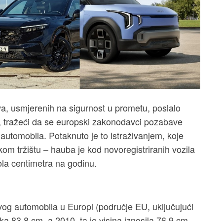
tva, usmjerenih na sigurnost u prometu, poslalo
, tražeći da se europski zakonodavci pozabave
d automobila. Potaknuto je to istraživanjem, koje
kom tržištu – hauba je kod novoregistriranih vozila
la centimetra na godinu.
og automobila u Europi (područje EU, uključujući
ka 83,8 cm, a 2010. ta je visina iznosila 76,9 cm.