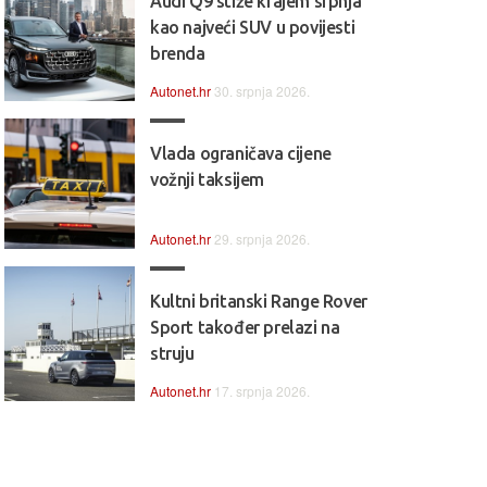
Audi Q9 stiže krajem srpnja
kao najveći SUV u povijesti
brenda
Autonet.hr
30. srpnja 2026.
Vlada ograničava cijene
vožnji taksijem
Autonet.hr
29. srpnja 2026.
Kultni britanski Range Rover
Sport također prelazi na
struju
Autonet.hr
17. srpnja 2026.