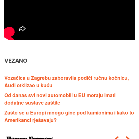
VEZANO
Vozačica u Zagrebu zaboravila podići ručnu kočnicu,
Audi otklizao u kuću
Od danas svi novi automobili u EU moraju imati
dodatne sustave zaštite
Zašto se u Europi mnogo gine pod kamionima i kako to
Amerikanci rješavaju?