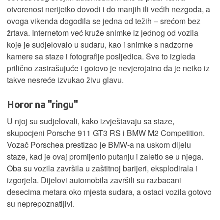
otvorenost nerijetko dovodi i do manjih ili većih nezgoda, a
ovoga vikenda dogodila se jedna od težih – srećom bez
žrtava. Internetom već kruže snimke iz jednog od vozila
koje je sudjelovalo u sudaru, kao i snimke s nadzorne
kamere sa staze i fotografije posljedica. Sve to izgleda
prilično zastrašujuće i gotovo je nevjerojatno da je netko iz
takve nesreće izvukao živu glavu.
Horor na "ringu"
U njoj su sudjelovali, kako izvještavaju sa staze,
skupocjeni Porsche 911 GT3 RS i BMW M2 Competition.
Vozač Porschea prestizao je BMW-a na uskom dijelu
staze, kad je ovaj promijenio putanju i zaletio se u njega.
Oba su vozila završila u zaštitnoj barijeri, eksplodirala i
izgorjela. Dijelovi automobila završili su razbacani
desecima metara oko mjesta sudara, a ostaci vozila gotovo
su neprepoznatljivi.