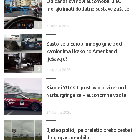
Od danas svi novi automobili u EU
moraju imati dodatne sustave zaštite
1
7. srpnja 2026.
Zašto se u Europi mnogo gine pod
kamionima i kako to Amerikanci
rješavaju?
13
1. srpnja 2026.
Xiaomi YU7 GT postavio prvi rekord
Nürburgringa za – autonomna vozila
24. lipnja 2026.
Bježao policiji pa preletio preko ceste i
drugog automobila