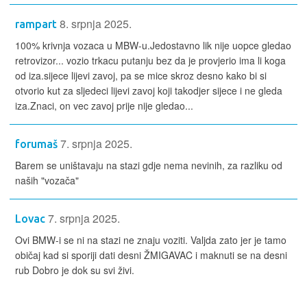
8. srpnja 2025.
rampart
100% krivnja vozaca u MBW-u.Jedostavno lik nije uopce gledao
retrovizor... vozio trkacu putanju bez da je provjerio ima li koga
od iza.sijece lijevi zavoj, pa se mice skroz desno kako bi si
otvorio kut za sljedeci lijevi zavoj koji takodjer sijece i ne gleda
iza.Znaci, on vec zavoj prije nije gledao...
7. srpnja 2025.
forumaš
Barem se uništavaju na stazi gdje nema nevinih, za razliku od
naših "vozača"
7. srpnja 2025.
Lovac
Ovi BMW-i se ni na stazi ne znaju voziti. Valjda zato jer je tamo
običaj kad si sporiji dati desni ŽMIGAVAC i maknuti se na desni
rub Dobro je dok su svi živi.