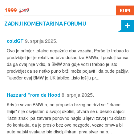
1999
KUPI
2199
ZADNJI KOMENTARI NA FORUMU
9. srpnja 2025.
coldGT
Ovo je primjer totalne nepažnje oba vozača, Porše je trebao to
predvidjet jer je relativno brzo došao iza BMWa, i postoji šansa
da ga ovaj nije vidio, a BMW zna gdje vozi i trebao je isto
predvidjet da se netko puno brži može pojavit i da bude pažljiv.
Također ovaj BMW je UK tablice...isto lošiju pr...
8. srpnja 2025.
Hazzard From da Hood
Kriv je vozac BMW-a, ne propusta brzeg,ne drzi se "trkace
linije" nije osvjesten o svojoj okolini, otvara se u desno dajuci
"lazni znak" pa zatvara ponovno naglo u lijevi zavoj i tu dolazi
do kontakta, da je proslo bez ove nezgode, vozac bmw-a bi
automatski svakako bio discipliniran, prva stvar na b...