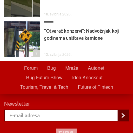
18. svibnja 2026.
"Otvarač konzervi": Nadvožnjak koji
godinama uništava kamione
2
13. svibnja 2026.
Forum
Bug
Mreža
Autonet
Bug Future Show
Idea Knockout
Tourism, Travel & Tech
Future of Fintech
Newsletter