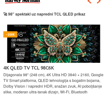
🚀 98" spektakl uz napredni TCL QLED prikaz
-200€
4K QLED TV TCL 98C6K
Dijagonala 98" (248 cm), 4K Ultra HD 3840 × 2160, Google
TV Smart platforma, QLED tehnologija s bogatim bojama,
Dolby Vision / napredni HDR, snažan zvuk, AI poboljšanje
slike, moderan ultra‑tanak dizajn, Wi‑Fi, Bluetooth