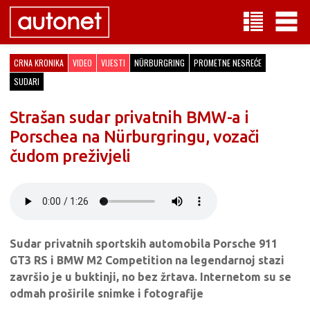
CRNA KRONIKA
VIDEO
VIJESTI
NÜRBURGRING
PROMETNE NESREĆE
SUDARI
Strašan sudar privatnih BMW-a i
Porschea na Nürburgringu, vozači
čudom preživjeli
Sudar privatnih sportskih automobila Porsche 911
GT3 RS i BMW M2 Competition na legendarnoj stazi
završio je u buktinji, no bez žrtava. Internetom su se
odmah proširile snimke i fotografije