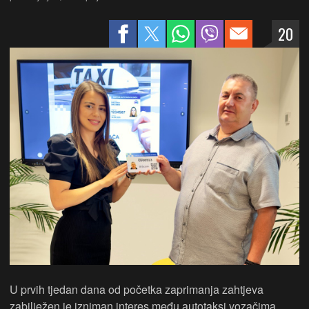
20
U prvih tjedan dana od početka zaprimanja zahtjeva
zabilježen je izniman interes među autotaksi vozačima.