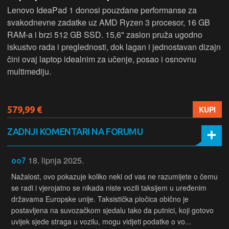
Lenovo IdeaPad 1 donosi pouzdane performanse za
svakodnevne zadatke uz AMD Ryzen 3 procesor, 16 GB
RAM-a i brzi 512 GB SSD. 15,6" zaslon pruža ugodno
iskustvo rada i preglednosti, dok lagan i jednostavan dizajn
čini ovaj laptop idealnim za učenje, posao i osnovnu
multimediju.
579,99 €
KUPI
ZADNJI KOMENTARI NA FORUMU
18. lipnja 2025.
oo7
Nažalost, ovo pokazuje koliko neki od vas ne razumijete o čemu
se radi i vjerojatno se nikada niste vozili taksijem u uređenim
državama Europske unije. Taksistička pločica obično je
postavljena na suvozačkom sjedalu tako da putnici, koji gotovo
uvijek sjede straga u vozilu, mogu vidjeti podatke o vo...