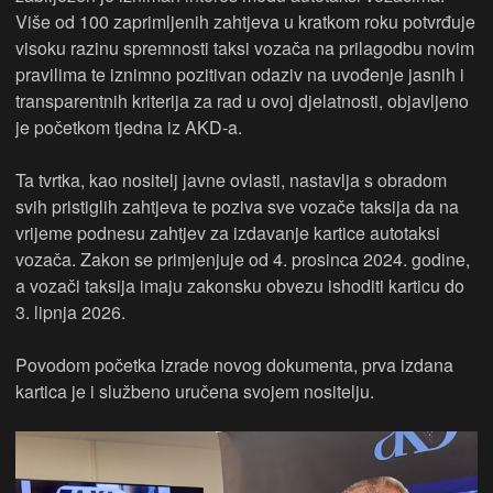
Više od 100 zaprimljenih zahtjeva u kratkom roku potvrđuje
visoku razinu spremnosti taksi vozača na prilagodbu novim
pravilima te iznimno pozitivan odaziv na uvođenje jasnih i
transparentnih kriterija za rad u ovoj djelatnosti, objavljeno
je početkom tjedna iz AKD-a.
Ta tvrtka, kao nositelj javne ovlasti, nastavlja s obradom
svih pristiglih zahtjeva te poziva sve vozače taksija da na
vrijeme podnesu zahtjev za izdavanje kartice autotaksi
vozača. Zakon se primjenjuje od 4. prosinca 2024. godine,
a vozači taksija imaju zakonsku obvezu ishoditi karticu do
3. lipnja 2026.
Povodom početka izrade novog dokumenta, prva izdana
kartica je i službeno uručena svojem nositelju.