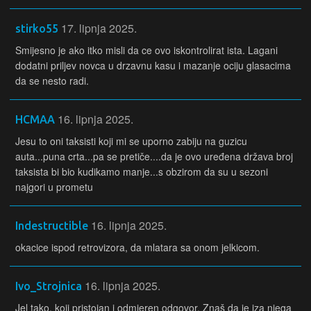
17. lipnja 2025.
stirko55
Smijesno je ako itko misli da ce ovo iskontrolirat ista. Lagani
dodatni priljev novca u drzavnu kasu i mazanje ociju glasacima
da se nesto radi.
16. lipnja 2025.
HCMAA
Jesu to oni taksisti koji mi se uporno zabiju na guzicu
auta...puna crta...pa se pretiče....da je ovo uređena država broj
taksista bi bio kudikamo manje...s obzirom da su u sezoni
najgori u prometu
16. lipnja 2025.
Indestructible
okacice ispod retrovizora, da mlatara sa onom jelkicom.
16. lipnja 2025.
Ivo_Strojnica
Jel tako, koji pristojan i odmjeren odgovor. Znaš da je iza njega