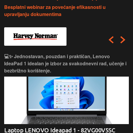
Besplatni webinar za povećanje efikasnosti u
upravljanju dokumentima
💻✨ Jednostavan, pouzdan i praktičan, Lenovo
IdeaPad 1 idealan je izbor za svakodnevni rad, učenje i
bezbrižno korištenje.
Laptop LENOVO Ideapad 1 - 82VG00V5SC