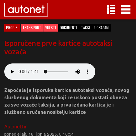
PROPISI
TRANSPORT
VIJESTI
DOKUMENTI
TAKSI
E-GRAĐANI
Isporučene prve kartice autotaksi
vozača
Započela je isporuka kartica autotaksi vozača, novog
službenog dokumenta koji će uskoro postati obveza
za sve vozače taksija, a prva izdana kartica je i
službeno uručena nositelju kartice
Autonet.hr
ponedjeljak, 16. lipnja 2025. u 10:54