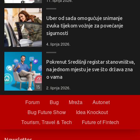
11. lipnja 2026.
Uber od sada omogućuje snimanje
zvuka tijekom vožnje za povećanje
sigurnosti
4. lipnja 2026.
Pokrenut Središnji registar stanovništva,
na jednom mjestu je sve što država zna
o vama
15
2. lipnja 2026.
Forum
Bug
Mreža
Autonet
Bug Future Show
Idea Knockout
Tourism, Travel & Tech
Future of Fintech
Newsletter