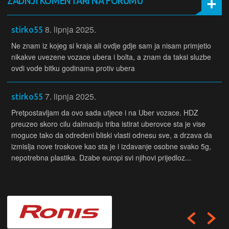
ZADNJI KOMENTARI NA FORUMU
8. lipnja 2025.
stirko55
Ne znam iz kojeg si kraja ali ovdje gdje sam ja nisam primjetio
nikakve uvezene vozace ubera i bolta, a znam da taksi sluzbe
ovdi vode bitku godinama protiv ubera
7. lipnja 2025.
stirko55
Pretpostavljam da ovo sada utjece i na Uber vozace. HDZ
preuzeo skoro cilu dalmaciju triba istirat uberovce sta je vise
moguce tako da odredeni bliski vlasti odnesu sve, a drzava da
izmislja nove troskove kao sta je i izdavanje osobne svako 5g,
nepotrebna plastika. Dzabe europi svi njihovi prijedloz...