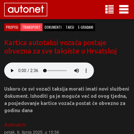
PROPISI
TRANSPORT
DOKUMENTI
TAKSI
E-GRAĐANI
Kartica autotaksi vozača postaje
obvezna za sve taksiste u Hrvatskoj
Uskoro će svi vozači taksija morati imati novi službeni
dokument. Ishoditi ga je moguće već od ovog tjedna,
a posjedovanje kartice vozača postat će obvezno za
godinu dana
Autonet.hr
petak, 6. lipnja 2025. u 15:56