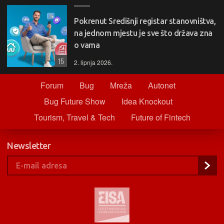
Pokrenut Središnji registar stanovništva,
na jednom mjestu je sve što država zna
o vama
15
2. lipnja 2026.
Forum
Bug
Mreža
Autonet
Bug Future Show
Idea Knockout
Tourism, Travel & Tech
Future of Fintech
Newsletter