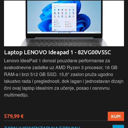
Laptop LENOVO Ideapad 1 - 82VG00V5SC
Lenovo IdeaPad 1 donosi pouzdane performanse za
svakodnevne zadatke uz AMD Ryzen 3 procesor, 16 GB
RAM-a i brzi 512 GB SSD. 15,6" zaslon pruža ugodno
iskustvo rada i preglednosti, dok lagan i jednostavan dizajn
čini ovaj laptop idealnim za učenje, posao i osnovnu
multimediju.
579,99 €
KUPI