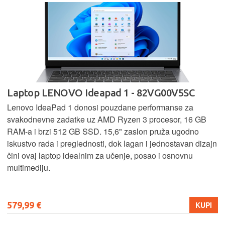
Laptop LENOVO Ideapad 1 - 82VG00V5SC
Lenovo IdeaPad 1 donosi pouzdane performanse za
svakodnevne zadatke uz AMD Ryzen 3 procesor, 16 GB
RAM-a i brzi 512 GB SSD. 15,6" zaslon pruža ugodno
iskustvo rada i preglednosti, dok lagan i jednostavan dizajn
čini ovaj laptop idealnim za učenje, posao i osnovnu
multimediju.
579,99 €
KUPI