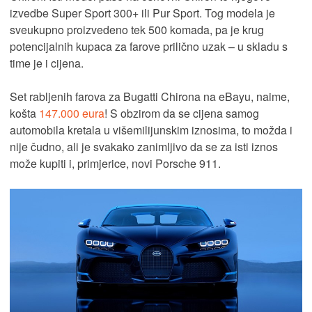
izvedbe Super Sport 300+ ili Pur Sport. Tog modela je
sveukupno proizvedeno tek 500 komada, pa je krug
potencijalnih kupaca za farove prilično uzak – u skladu s
time je i cijena.
Set rabljenih farova za Bugatti Chirona na eBayu, naime,
košta
147.000 eura
! S obzirom da se cijena samog
automobila kretala u višemilijunskim iznosima, to možda i
nije čudno, ali je svakako zanimljivo da se za isti iznos
može kupiti i, primjerice, novi Porsche 911.