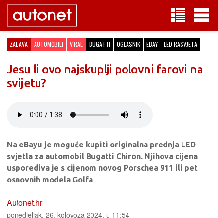
ZABAVA
AUTOMOBILI
VIRAL
BUGATTI
OGLASNIK
EBAY
LED RASVJETA
Jesu li ovo najskuplji polovni farovi na
svijetu?
Na eBayu je moguće kupiti originalna prednja LED
svjetla za automobil Bugatti Chiron. Njihova cijena
usporediva je s cijenom novog Porschea 911 ili pet
osnovnih modela Golfa
Autonet.hr
ponedjeljak, 26. kolovoza 2024. u 11:54