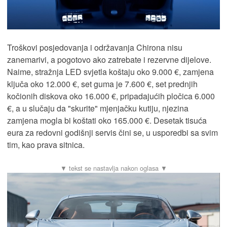
Troškovi posjedovanja i održavanja Chirona nisu
zanemarivi, a pogotovo ako zatrebate i rezervne dijelove.
Naime, stražnja LED svjetla koštaju oko 9.000 €, zamjena
ključa oko 12.000 €, set guma je 7.600 €, set prednjih
kočionih diskova oko 16.000 €, pripadajućih pločica 6.000
€, a u slučaju da "skurite" mjenjačku kutiju, njezina
zamjena mogla bi koštati oko 165.000 €. Desetak tisuća
eura za redovni godišnji servis čini se, u usporedbi sa svim
tim, kao prava sitnica.