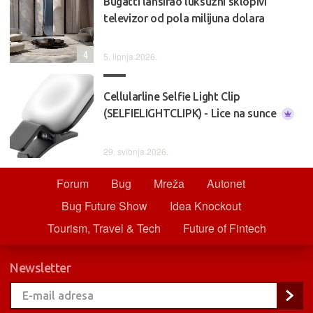
Bugatti lansirao luksuzni sklopivi
televizor od pola milijuna dolara
4
5. lipnja 2026.
Cellularline Selfie Light Clip
(SELFIELIGHTCLIPK) - Lice na sunce
29. svibnja 2026.
Forum
Bug
Mreža
Autonet
Bug Future Show
Idea Knockout
Tourism, Travel & Tech
Future of Fintech
Newsletter