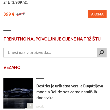
24Bits/96Khz.
399 €
AKCIJA
448 €
TRENUTNO NAJPOVOLJNIJE CIJENE NA TRŽIŠTU
VEZANO
Destrier je unikatna verzija Bugattijeva
modela Bolide bez aerodinamičkih
dodataka
2
petak