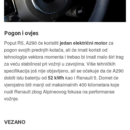
Pogon i ovjes
Poput R5, A290 će koristiti
jedan električni motor
za
pogon svojih prednjih kotača, ali će imati koristi od
tehnologije vektora momenta i trebao bi imati malo širi trag
za veću stabilnost pri vožnji u zavojima. Više tehničkih
specifikacija još nije objavljeno, ali se očekuje da će A290
dobiti istu bateriju od
52 kWh
kao i Renault 5. Domet će
vjerojatno biti manji od maksimalnih 400 kilometara koje
nudi Renault zbog Alpineovog fokusa na performanse
vožnje.
VEZANO