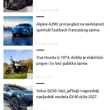
1
28. svibnja 2026.
Alpine A290: prvi pogled na nadolazeći
sportski fastback francuskog šarma
29. svibnja 2025.
Ova Honda iz 1974. dobila je električni
pogon i to bez gubitka šarma
8
jučer 11:12
Volvo EX50: Veći, jeftiniji i napredniji
nasljednik modela EX40 stiže 2027.
1