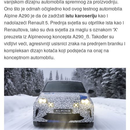
vanjskom dizajnu automobila spremnog za proizvodnju.
Ono što je odmah očigledno kod ovog testnog automobila
Alpine A290 je da će zadržati
istu karoseriju
kao i
nadolazeći Renault 5. Prednja svjetla su otprilike ista kao i
Renaultova, iako su dva svjetla za maglu s oznakom 'X'
preuzeta iz Alpineovog koncepta A290_ß. Također su
vidljivi veći, agresivniji usisnici zraka na prednjem braniku i
kompleksan dizajn kotača koji podsjeća na onaj na
konceptnom automobilu.