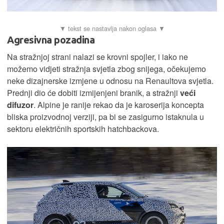
Agresivna pozadina
Na stražnjoj strani nalazi se krovni spojler, i iako ne
možemo vidjeti stražnja svjetla zbog snijega, očekujemo
neke dizajnerske izmjene u odnosu na Renaultova svjetla.
Prednji dio će dobiti izmijenjeni branik, a stražnji
veći
difuzor
. Alpine je ranije rekao da je karoserija koncepta
bliska proizvodnoj verziji, pa bi se zasigurno istaknula u
sektoru električnih sportskih hatchbackova.