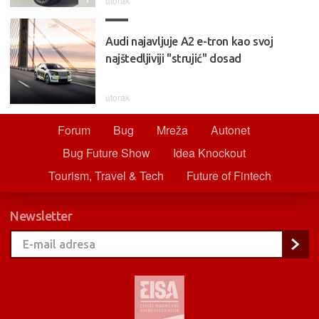
utorak
Audi najavljuje A2 e-tron kao svoj
najštedljiviji "strujić" dosad
utorak
Forum
Bug
Mreža
Autonet
Bug Future Show
Idea Knockout
Tourism, Travel & Tech
Future of Fintech
Newsletter