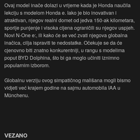
Ovaj model inače dolazi u vrijeme kada je Honda naučila
lekciju s modelom Honda e. Iako je bio inovativan i
atraktivan, njegov realni domet od jedva 150-ak kilometara,
sporije punjenje i visoka cijena ograničili su njegov uspjeh.
Novi N-One e:, ili kako će se već zvati njegova globalna
inačica, cilja ispraviti te nedostatke. Očekuje se da će
cjenovno biti znatno konkurentniji, u rangu s modelima
poput BYD Dolphina, što bi ga moglo učiniti iznimno
popularnim izborom.
Globalnu verziju ovog simpatičnog mališana mogli bismo
vidjeti već krajem godine na sajmu automobila IAA u
Münchenu.
VEZANO