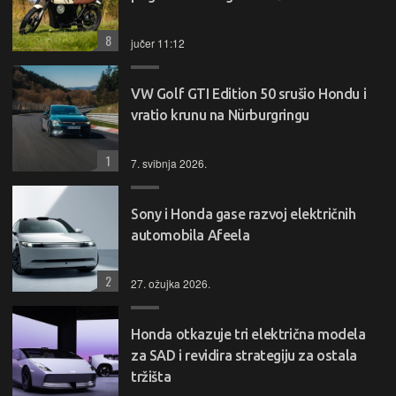
8
jučer 11:12
VW Golf GTI Edition 50 srušio Hondu i
vratio krunu na Nürburgringu
1
7. svibnja 2026.
Sony i Honda gase razvoj električnih
automobila Afeela
2
27. ožujka 2026.
Honda otkazuje tri električna modela
za SAD i revidira strategiju za ostala
tržišta