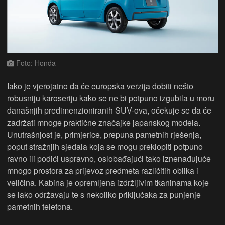
Foto: Honda
Iako je vjerojatno da će europska verzija dobiti nešto
robusniju karoseriju kako se ne bi potpuno izgubila u moru
današnjih predimenzioniranih SUV-ova, očekuje se da će
zadržati mnoge praktične značajke japanskog modela.
Unutrašnjost je, primjerice, prepuna pametnih rješenja,
poput stražnjih sjedala koja se mogu preklopiti potpuno
ravno ili podići uspravno, oslobađajući tako iznenađujuće
mnogo prostora za prijevoz predmeta različitih oblika i
veličina. Kabina je opremljena izdržljivim tkaninama koje
se lako održavaju te s nekoliko priključaka za punjenje
pametnih telefona.