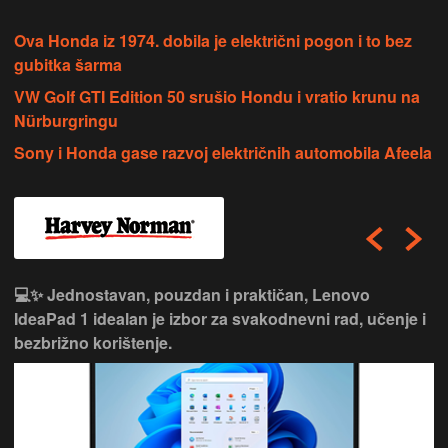
Ova Honda iz 1974. dobila je električni pogon i to bez
gubitka šarma
VW Golf GTI Edition 50 srušio Hondu i vratio krunu na
Nürburgringu
Sony i Honda gase razvoj električnih automobila Afeela
💻✨ Jednostavan, pouzdan i praktičan, Lenovo
IdeaPad 1 idealan je izbor za svakodnevni rad, učenje i
bezbrižno korištenje.