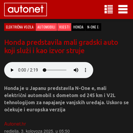
ELEKTRIČNA VOZILA
AUTOMOBILI
VIJESTI
HONDA
N-ONE E:
Honda predstavila mali gradski auto
koji služi i kao izvor struje
Honda je u Japanu predstavila N-One e, mali
električni automobil s dometom od 245 km i V2L
tehnologijom za napajanje vanjskih uređaja. Uskoro se
očekuje i europska verzija
Autonet.hr
nedjelja, 3. kolovoza 2025. u 05:50