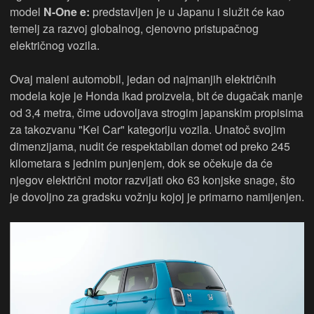
model
N-One e:
predstavljen je u Japanu i služit će kao
temelj za razvoj globalnog, cjenovno pristupačnog
električnog vozila.
Ovaj maleni automobil, jedan od najmanjih električnih
modela koje je Honda ikad proizvela, bit će dugačak manje
od 3,4 metra, čime udovoljava strogim japanskim propisima
za takozvanu "Kei Car" kategoriju vozila. Unatoč svojim
dimenzijama, nudit će respektabilan domet od preko 245
kilometara s jednim punjenjem, dok se očekuje da će
njegov električni motor razvijati oko 63 konjske snage, što
je dovoljno za gradsku vožnju kojoj je primarno namijenjen.