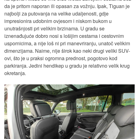
da je pritom naporan ili opasan za vožnju. Ipak, Tiguan je
najbolji za putovanja na velike udaljenosti, gdje
impresionira udobnim ovjesom i niskom bukom u
unutrašnjosti pri velikim brzinama. U gradu se
iznenađujuće dobro nosi s lošijim cestama i cestovnim
uspornicima, a nije loš ni pri manevriranju, unatoč velikim
dimenzijama. Naime, nije širok kao neki drugi veliki SUV-
ovi, što je u praksi ogromna prednost, pogotovo kod
parkiranja. Jedini hendikep u gradu je relativno velik krug
okretanja.