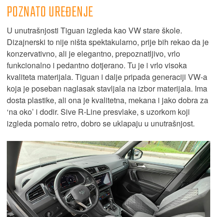
POZNATO UREĐENJE
U unutrašnjosti Tiguan izgleda kao VW stare škole.
Dizajnerski to nije ništa spektakularno, prije bih rekao da je
konzervativno, ali je elegantno, prepoznatljivo, vrlo
funkcionalno i pedantno dotjerano. Tu je i vrlo visoka
kvaliteta materijala. Tiguan i dalje pripada generaciji VW-a
koja je poseban naglasak stavljala na izbor materijala. Ima
dosta plastike, ali ona je kvalitetna, mekana i jako dobra za
‘na oko’ i dodir. Sive R-Line presvlake, s uzorkom koji
izgleda pomalo retro, dobro se uklapaju u unutrašnjost.