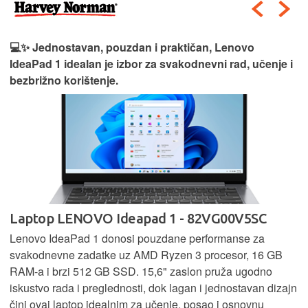
💻✨ Jednostavan, pouzdan i praktičan, Lenovo
IdeaPad 1 idealan je izbor za svakodnevni rad, učenje i
bezbrižno korištenje.
Laptop LENOVO Ideapad 1 - 82VG00V5SC
Lenovo IdeaPad 1 donosi pouzdane performanse za
svakodnevne zadatke uz AMD Ryzen 3 procesor, 16 GB
RAM-a i brzi 512 GB SSD. 15,6" zaslon pruža ugodno
iskustvo rada i preglednosti, dok lagan i jednostavan dizajn
čini ovaj laptop idealnim za učenje, posao i osnovnu