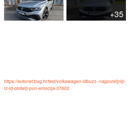
+35
https://autonet.bug.hr/test/volkswagen-idbuzz--najpozeljniji-
iz-id-obitelji-pun-emocija-37602