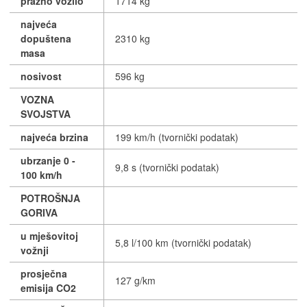
prazno vozilo
1714 kg
najveća
dopuštena
2310 kg
masa
nosivost
596 kg
VOZNA
SVOJSTVA
najveća brzina
199 km/h (tvornički podatak)
ubrzanje 0 -
9,8 s (tvornički podatak)
100 km/h
POTROŠNJA
GORIVA
u mješovitoj
5,8 l/100 km (tvornički podatak)
vožnji
prosječna
127 g/km
emisija CO2