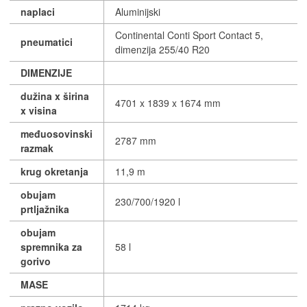
naplaci
Aluminijski
Continental Conti Sport Contact 5,
pneumatici
dimenzija 255/40 R20
DIMENZIJE
dužina x širina
4701 x 1839 x 1674 mm
x visina
međuosovinski
2787 mm
razmak
krug okretanja
11,9 m
obujam
230/700/1920 l
prtljažnika
obujam
spremnika za
58 l
gorivo
MASE