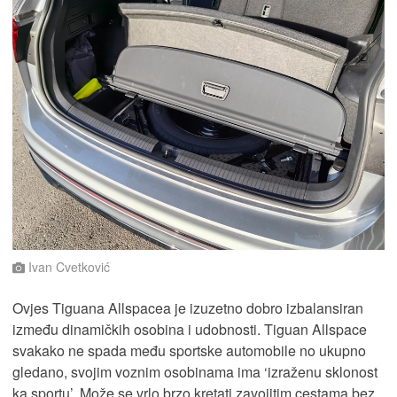
Ivan Cvetković
Ovjes Tiguana Allspacea je izuzetno dobro izbalansiran
između dinamičkih osobina i udobnosti. Tiguan Allspace
svakako ne spada među sportske automobile no ukupno
gledano, svojim voznim osobinama ima ‘izraženu sklonost
ka sportu’. Može se vrlo brzo kretati zavojitim cestama bez