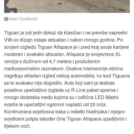
Ivan Cvetković
Tiguan je još jedn dokaz da klasičan i ne previše napredni
VW-ov dizajn ostaje aktualan i nakon mnogo godina. Po
svojem izgledu Tiguan Allspace je i pred kraj svoje karijere
moderan i svakako aktualan. Allspace je svojevrsna XL
verzija s dužinom od 4,7 metara i produženim
međuosovinskim razmakom. Ovakve intervencije obično
nagrđuju skladan izgled nekog automobila, no kod Tiguana
se to svakako nije dogodilo. Auto koji sam ja testirao
posebno upečatljivo izgleda uz R-Line paket opreme i
mnogo dodataka među kojima su i odlična LED-Matrix
svjetla te upečatljivi ogromni naplatci od 20 inča.
Kontinuirana svjetlosna traka u rešetki hladnjaka i njegov
svjetlosni potpis također čine Tiguan Allspace upadljivim i
tijekom noći.