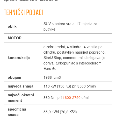
TEHNIČKI PODACI
SUV s petera vrata, i 7 mjesta za
oblik
putnike
MOTOR
dizelski redni, 4 cilindra, 4 ventila po
cilindru, postavljen naprijed poprečno,
konstrukcija
Start&Stop, common rail ubrizgavanje
goriva, turbopunjač s intercoolerom,
Euro 6d
obujam
1968 cm3
najveća snaga
110 kW (150 KS) pri 3500 o/min
najveći okretni
360 Nm pri
1600-2750
o/min
moment
specifična
55,9 kW/l (76,2 KS/l)
snaga