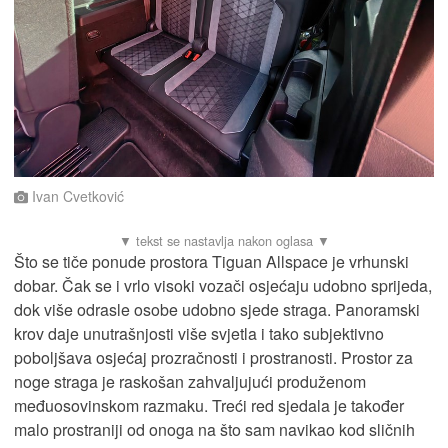
Ivan Cvetković
Što se tiče ponude prostora Tiguan Allspace je vrhunski
dobar. Čak se i vrlo visoki vozači osjećaju udobno sprijeda,
dok više odrasle osobe udobno sjede straga. Panoramski
krov daje unutrašnjosti više svjetla i tako subjektivno
poboljšava osjećaj prozračnosti i prostranosti. Prostor za
noge straga je raskošan zahvaljujući produženom
međuosovinskom razmaku. Treći red sjedala je također
malo prostraniji od onoga na što sam navikao kod sličnih