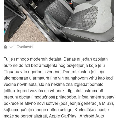
Ivan Cvetković
Tu je i mnogo modernih detalja. Danas ni jedan ozbiljan
auto ne dolazi bez ambijentalnog osvjetljenja koje je u
Tiguanu vrlo ugodno izvedeno. Dodirni zaslon je lijepo
ukomponiran u armature i ne viri na njihovom vrhu kao kod
većine novih auta, što na nekima zna izgledat pomalo
jeftino. Ispred vozača su vrhunski digitalni instrumenti
prepuni opcija i mogućnosti prilagodbe. Infotainment sustav
pokreće relativno novi softver (posljednja generacija MIB3),
koji omogućuje mnoge online usluge. Korisničko sučelje
može se personalizirati, Apple CarPlay i Android Auto