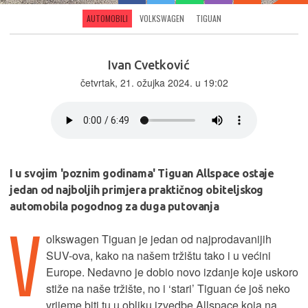
AUTOMOBILI
VOLKSWAGEN
TIGUAN
Ivan Cvetković
četvrtak, 21. ožujka 2024. u 19:02
I u svojim 'poznim godinama' Tiguan Allspace ostaje
jedan od najboljih primjera praktičnog obiteljskog
automobila pogodnog za duga putovanja
V
olkswagen Tiguan je jedan od najprodavanijih
SUV-ova, kako na našem tržištu tako i u većini
Europe. Nedavno je dobio novo izdanje koje uskoro
stiže na naše tržište, no i ‘stari’ Tiguan će još neko
vrijeme biti tu u obliku izvedbe Allspace koja na