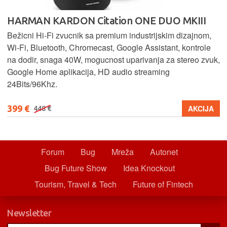
HARMAN KARDON Citation ONE DUO MKIII
Bežicni Hi-Fi zvucnik sa premium industrijskim dizajnom,
Wi-Fi, Bluetooth, Chromecast, Google Assistant, kontrole
na dodir, snaga 40W, mogucnost uparivanja za stereo zvuk,
Google Home aplikacija, HD audio streaming
24Bits/96Khz.
399 €
AKCIJA
448 €
Forum
Bug
Mreža
Autonet
Bug Future Show
Idea Knockout
Tourism, Travel & Tech
Future of Fintech
Newsletter