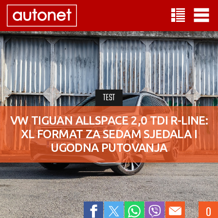
TEST
VW TIGUAN ALLSPACE 2,0 TDI R-LINE:
XL FORMAT ZA SEDAM SJEDALA I
UGODNA PUTOVANJA
0