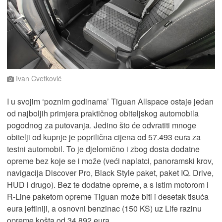
Ivan Cvetković
I u svojim ‘poznim godinama’ Tiguan Allspace ostaje jedan
od najboljih primjera praktičnog obiteljskog automobila
pogodnog za putovanja. Jedino što će odvratiti mnoge
obitelji od kupnje je poprilična cijena od 57.493 eura za
testni automobil. To je djelomično i zbog dosta dodatne
opreme bez koje se i može (veći naplatci, panoramski krov,
navigacija Discover Pro, Black Style paket, paket IQ. Drive,
HUD i drugo). Bez te dodatne opreme, a s istim motorom i
R-Line paketom opreme Tiguan može biti i desetak tisuća
eura jeftiniji, a osnovni benzinac (150 KS) uz Life razinu
opreme košta od 34.892 eura.