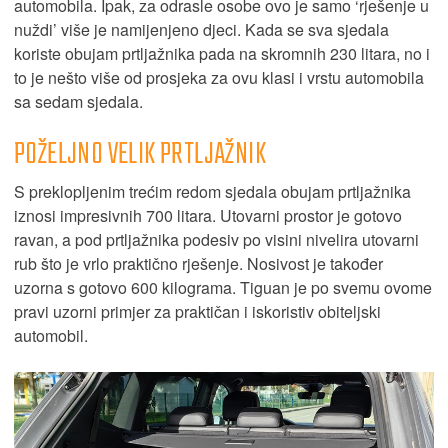
automobila. Ipak, za odrasle osobe ovo je samo ‘rješenje u
nuždi’ više je namijenjeno djeci. Kada se sva sjedala
koriste obujam prtljažnika pada na skromnih 230 litara, no i
to je nešto više od prosjeka za ovu klasi i vrstu automobila
sa sedam sjedala.
POŽELJNO VELIK PRTLJAŽNIK
S preklopljenim trećim redom sjedala obujam prtljažnika
iznosi impresivnih 700 litara. Utovarni prostor je gotovo
ravan, a pod prtljažnika podesiv po visini nivelira utovarni
rub što je vrlo praktično rješenje. Nosivost je također
uzorna s gotovo 600 kilograma. Tiguan je po svemu ovome
pravi uzorni primjer za praktičan i iskoristiv obiteljski
automobil.