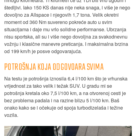
mnogo kilometara. Ti kilometri će uz TDI biti vrlo ugodni i
štedljivi. Iako 150 KS danas nije neka snaga, i više je nego
dovoljno za Allspace i njegovih 1,7 tona. Velik okretni
moment od 360 Nm suvereno pokreće auto u svim
situacijama i daje mu vrlo solidne performanse. Ubrzanja
nisu sportska, ali su i više nego dovoljna za svakodnevnu
vožnju i klasične manevre preticanja. I maksimalna brzina
od 199 km/h je posve odgovarajuća.
POTROŠNJA KOJA ODGOVOARA SVIMA
Na testu je potrošnja iznosila 6,4 l/100 km što je vrhunska
vrijednost za tako velik i težak SUV. U gradu mi se
potrošnja kretala oko 7,5 l/100 km, a na otvorenoj cesti je
bez problema padala i na razine blizu 5 l/100 km. Baš
onako kako se i očekuje od spoja turbodizelaša i težine
vozila.