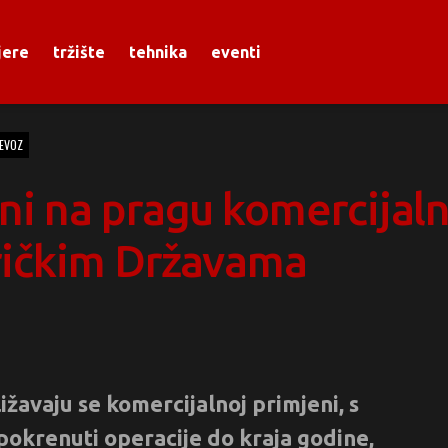
jere
tržište
tehnika
eventi
JEVOZ
i na pragu komercijaln
ričkim Državama
žavaju se komercijalnoj primjeni, s
pokrenuti operacije do kraja godine,