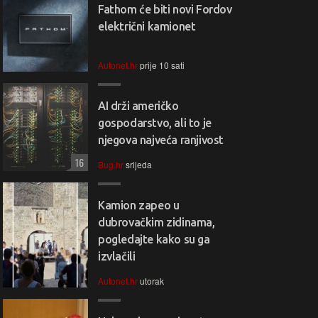
Fathom će biti novi Fordov
električni kamionet
Autonet.hr
prije 10 sati
AI drži američko
gospodarstvo, ali to je
njegova najveća ranjivost
16
Bug.hr
srijeda
Kamion zapeo u
dubrovačkim zidinama,
pogledajte kako su ga
izvlačili
Autonet.hr
utorak