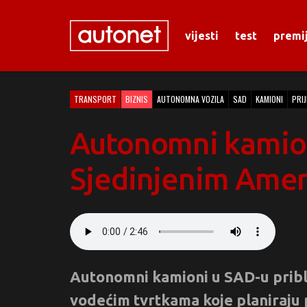
vijesti
test
premi
TRANSPORT
BIZNIS
AUTONOMNA VOZILA
SAD
KAMIONI
PRI
Autonomni kamion
Sjedinjenim Ame
Autonomni kamioni u SAD-u pribli
vodećim tvrtkama koje planiraju 