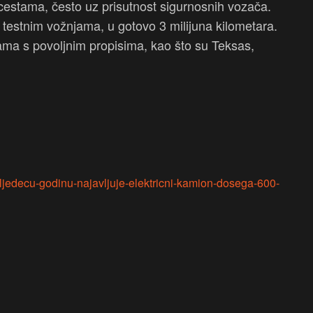
m cestama, često uz prisutnost sigurnosnih vozača.
 testnim vožnjama, u gotovo 3 milijuna kilometara.
ama s povoljnim propisima, kao što su Teksas,
-sljedecu-godinu-najavljuje-elektricni-kamion-dosega-600-