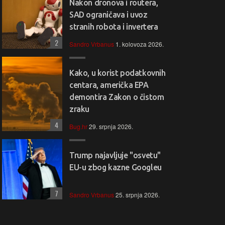
Nakon dronova i routera,
SAD ograničava i uvoz
stranih robota i invertera
2
Sandro Vrbanus
1. kolovoza 2026.
Kako, u korist podatkovnih
centara, američka EPA
demontira Zakon o čistom
zraku
4
Bug.hr
29. srpnja 2026.
Trump najavljuje "osvetu"
EU-u zbog kazne Googleu
7
Sandro Vrbanus
25. srpnja 2026.