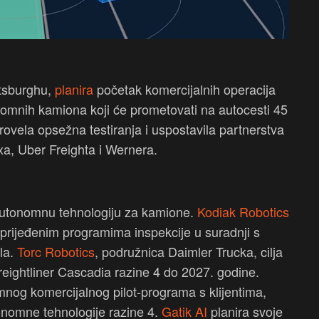
ttsburghu,
planira
početak komercijalnih operacija
nomnih kamiona koji će prometovati na autocesti 45
ovela opsežna testiranja i uspostavila partnerstva
a, Uber Freighta i Wernera.
u autonomnu tehnologiju za kamione.
Kodiak Robotics
unaprijeđenim programima inspekcije u suradnji s
la.
Torc Robotics
, podružnica Daimler Trucka, cilja
eightliner Cascadia razine 4 do 2027. godine.
nog komercijalnog pilot-programa s klijentima,
tonomne tehnologije razine 4.
Gatik AI
planira svoje