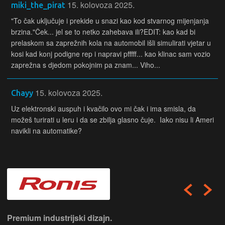
15. kolovoza 2025.
miki_the_pirat
"To čak uključuje i prekide u snazi kao kod stvarnog mijenjanja
brzina."Ček... jel se to netko zahebava ili?EDIT: kao kad bi
prelaskom sa zaprežnih kola na automobil išli simulirati vjetar u
kosi kad konj podigne rep i napravi pfffff... kao klinac sam vozio
zaprežna s djedom pokojnim pa znam... Viho...
15. kolovoza 2025.
Chayy
Uz elektronski auspuh i kvačilo ovo mi čak i ima smisla, da
možeš turirati u leru i da se zbilja glasno čuje. Iako nisu li Ameri
navikli na automatike?
Premium industrijski dizajn.