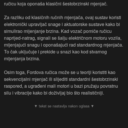
ručicu koja oponaša klasični šestobrzinski mjenjač.
Za razliku od klasičnih ručnih mjenjača, ovaj sustav koristi
elektronički upravljač snage i aktuatorske sustave kako bi
simulirao mijenjanje brzina. Kad vozač pomiče ručicu
naprijed-natrag, signali se šalju električnom motoru vozila,
mijenjajući snagu i oponašajući rad standardnog mjenjača.
To čak uključuje i prekide u snazi kao kod stvarnog
mijenjanja brzina.
Osim toga, Fordova ručica može se u teoriji koristiti kao
sekvencijalni mjenjač ili slijediti standardni šestobrzinski
raspored, a ugrađeni mali motori u bazi pružaju povratnu
silu i vibracije kako bi doživljaj bio što realističniji.