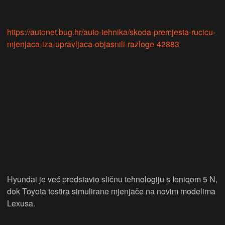
https://autonet.bug.hr/auto-tehnika/skoda-premjesta-rucicu-
mjenjaca-iza-upravljaca-objasnili-razloge-42883
Hyundai je već predstavio sličnu tehnologiju s Ioniqom 5 N,
dok Toyota testira simulirane mjenjače na novim modelima
Lexusa.