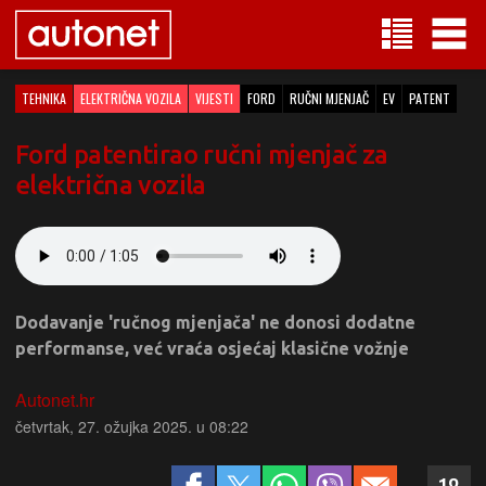
TEHNIKA
ELEKTRIČNA VOZILA
VIJESTI
FORD
RUČNI MJENJAČ
EV
PATENT
Ford patentirao ručni mjenjač za
električna vozila
Dodavanje 'ručnog mjenjača' ne donosi dodatne
performanse, već vraća osjećaj klasične vožnje
Autonet.hr
četvrtak, 27. ožujka 2025. u 08:22