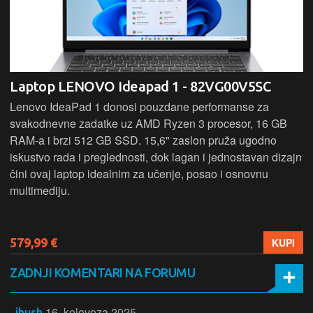
Laptop LENOVO Ideapad 1 - 82VG00V5SC
Lenovo IdeaPad 1 donosi pouzdane performanse za
svakodnevne zadatke uz AMD Ryzen 3 procesor, 16 GB
RAM-a i brzi 512 GB SSD. 15,6" zaslon pruža ugodno
iskustvo rada i preglednosti, dok lagan i jednostavan dizajn
čini ovaj laptop idealnim za učenje, posao i osnovnu
multimediju.
579,99 €
KUPI
ZADNJI KOMENTARI NA FORUMU
16. kolovoza 2025.
ihush