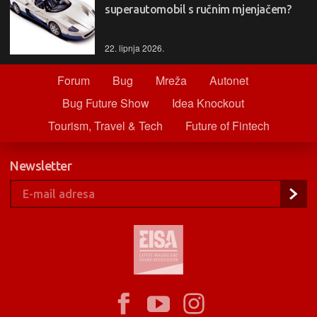
superautomobil s ručnim mjenjačem?
22. lipnja 2026.
Forum
Bug
Mreža
Autonet
Bug Future Show
Idea Knockout
Tourism, Travel & Tech
Future of Fintech
Newsletter