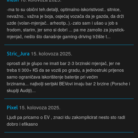
-ma to su obični teh.detalji, optimalno-iskoristivost.. sitnice,
nevažno.. važna je boja, osjećaj vozača da je gazda, da drži
uzde (volan-mjenjač.. arheotip..).-zato sam i ušao u job s
frodom, starim, jer smo si dobri ... pa me zamolio za joystick-
mjenjač, nešto što današnje gaming-driving tržište t...
15. kolovoza 2025.
Stric_Jura
oprosti ali je glupo ne imati bar 2-3 brzinski mjenjač, jer ne
treba ti 300+ KS da se voziš po gradu, a jednostruki prijenos
samo ograničava iskorištenje baterije pri većim
brzinama... najbolji serijski BEVovi imaju bar 2 brzine (Porsche i
skuplji Audiji)...
15. kolovoza 2025.
Pixel
Ljudi pa pricamo o EV , znaci idu zakomplicirat nesto sto radi
dobro i efikasno