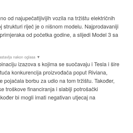
 od najupečatljivijih vozila na tržištu električnih
 strukturi riječ je o nišnom modelu. Najprodavaniji
primjeraka od početka godine, a slijedi Model 3 sa
aciju izazova s kojima se suočavaju i Tesla i šire
astuća konkurencija proizvođača poput Riviana,
je pojačala borbu za udio na tom tržištu. Također,
e troškove financiranja i slabiji potrošački
kođer bi mogli imati negativan utjecaj na