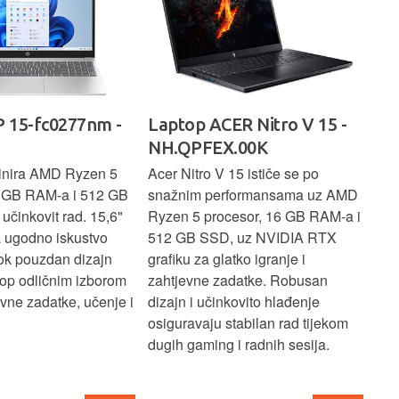
 15-fc0277nm -
Laptop ACER Nitro V 15 -
La
NH.QPFEX.00K
Sl
inira AMD Ryzen 5
Acer Nitro V 15 ističe se po
Len
6 GB RAM-a i 512 GB
snažnim performansama uz AMD
Ryz
učinkovit rad. 15,6"
Ryzen 5 procesor, 16 GB RAM-a i
TB 
a ugodno iskustvo
512 GB SSD, uz NVIDIA RTX
dov
dok pouzdan dizajn
grafiku za glatko igranje i
pru
ptop odličnim izborom
zahtjevne zadatke. Robusan
dok
ne zadatke, učenje i
dizajn i učinkovito hlađenje
mul
osiguravaju stabilan rad tijekom
pro
dugih gaming i radnih sesija.