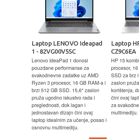
IdeaPad
Laptop LENOVO Ideapad
Laptop HP
SC
1 - 82VG00V5SC
CZ9C6EA
 3 s Ryzen 5
Lenovo IdeaPad 1 donosi
HP 15 komb
RAM-a nudi
pouzdane performanse za
procesor, 1
še aplikacija
svakodnevne zadatke uz AMD
SSD za brz i 
 moderan
Ryzen 3 procesor, 16 GB RAM-a i
zaslon pruž
D
brzi 512 GB SSD. 15,6" zaslon
korištenja, 
up podacima,
pruža ugodno iskustvo rada i
čini ovaj la
izbor za
preglednosti, dok lagan i
za svakodnev
kuće i
jednostavan dizajn čini ovaj
multimediju.
e.
laptop idealnim za učenje, posao i
osnovnu multimediju.