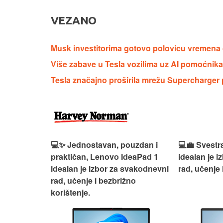
VEZANO
Musk investitorima gotovo polovicu vremena 
Više zabave u Tesla vozilima uz AI pomoćnik
Tesla značajno proširila mrežu Supercharger 
n, Lenovo
💻✨ Jednostavan, pouzdan i
💻💼 Svestr
si odličan
praktičan, Lenovo IdeaPad 1
idealan je 
nosti za
idealan je izbor za svakodnevni
rad, učenje 
rad, učenje i bezbrižno
korištenje.