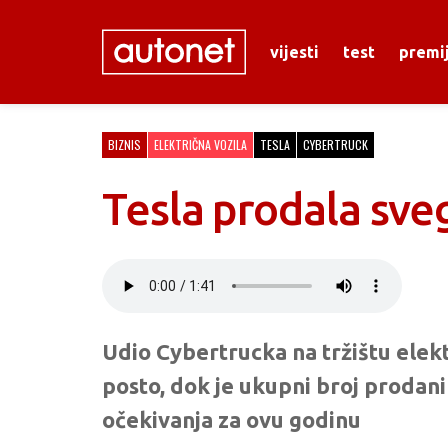
vijesti
test
premi
BIZNIS
ELEKTRIČNA VOZILA
TESLA
CYBERTRUCK
Tesla prodala sve
Udio Cybertrucka na tržištu elektr
posto, dok je ukupni broj prodani
očekivanja za ovu godinu