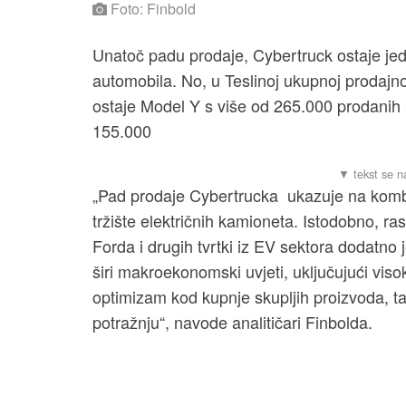
Foto: Finbold
Unatoč padu prodaje, Cybertruck ostaje jedno
automobila. No, u Teslinoj ukupnoj prodajnoj
ostaje Model Y s više od 265.000 prodanih 
155.000
„Pad prodaje Cybertrucka ukazuje na kombin
tržište električnih kamioneta. Istodobno, r
Forda i drugih tvrtki iz EV sektora dodatno 
širi makroekonomski uvjeti, uključujući visok
optimizam kod kupnje skupljih proizvoda, ta
potražnju“, navode analitičari Finbolda.