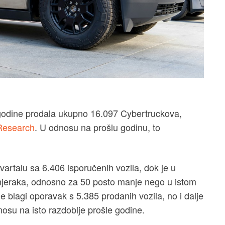
 godine prodala ukupno 16.097 Cybertruckova,
Research
. U odnosu na prošlu godinu, to
kvartalu sa 6.406 isporučenih vozila, dok je u
mjeraka, odnosno za 50 posto manje nego u istom
je blagi oporavak s 5.385 prodanih vozila, no i dalje
dnosu na isto razdoblje prošle godine.