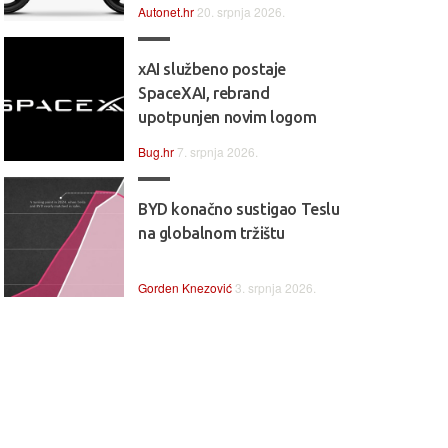
Autonet.hr
20. srpnja 2026.
xAI službeno postaje
SpaceXAI, rebrand
upotpunjen novim logom
Bug.hr
7. srpnja 2026.
BYD konačno sustigao Teslu
na globalnom tržištu
Gorden Knezović
3. srpnja 2026.