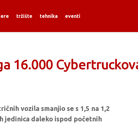
jere
tržište
tehnika
eventi
ga 16.000 Cybertruckov
ičnih vozila smanjio se s 1,5 na 1,2
h jedinica daleko ispod početnih