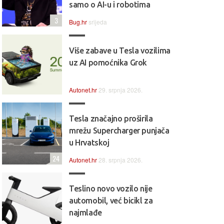
samo o AI-u i robotima
3
Bug.hr
srijeda
Više zabave u Tesla vozilima
uz AI pomoćnika Grok
Autonet.hr
29. srpnja 2026.
Tesla značajno proširila
mrežu Supercharger punjača
u Hrvatskoj
24
Autonet.hr
28. srpnja 2026.
Teslino novo vozilo nije
automobil, već bicikl za
najmlađe