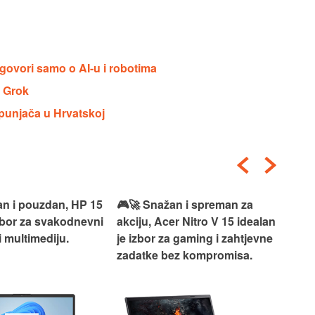
govori samo o AI-u i robotima
a Grok
punjača u Hrvatskoj
an i pouzdan, HP 15
🎮🚀 Snažan i spreman za
🎯⚡
izbor za svakodnevni
akciju, Acer Nitro V 15 idealan
Len
i multimediju.
je izbor za gaming i zahtjevne
vrh
zadatke bez kompromisa.
pro
rad