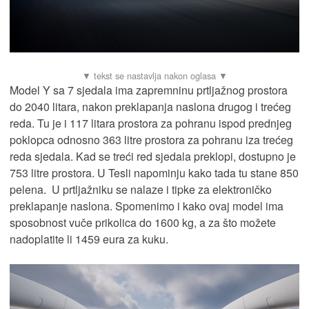
Model Y sa 7 sjedala ima zapremninu prtljažnog prostora
do 2040 litara, nakon preklapanja naslona drugog i trećeg
reda. Tu je i 117 litara prostora za pohranu ispod prednjeg
poklopca odnosno 363 litre prostora za pohranu iza trećeg
reda sjedala. Kad se treći red sjedala preklopi, dostupno je
753 litre prostora. U Tesli napominju kako tada tu stane 850
pelena. U prtljažniku se nalaze i tipke za elektroničko
preklapanje naslona. Spomenimo i kako ovaj model ima
sposobnost vuče prikolica do 1600 kg, a za što možete
nadoplatite li 1459 eura za kuku.