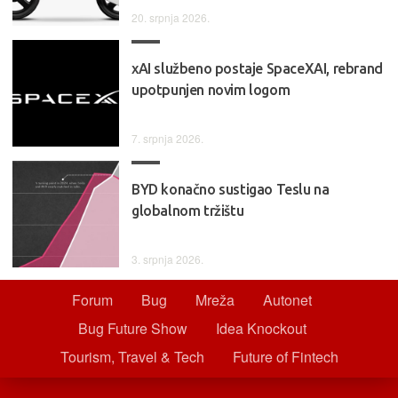
20. srpnja 2026.
xAI službeno postaje SpaceXAI, rebrand
upotpunjen novim logom
7. srpnja 2026.
BYD konačno sustigao Teslu na
globalnom tržištu
3. srpnja 2026.
Forum
Bug
Mreža
Autonet
Bug Future Show
Idea Knockout
Tourism, Travel & Tech
Future of Fintech