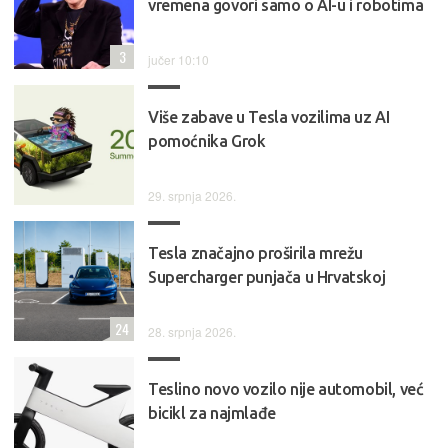
vremena govori samo o AI-u i robotima
3
jučer 10:10
Više zabave u Tesla vozilima uz AI
pomoćnika Grok
29. srpnja 2026.
Tesla značajno proširila mrežu
Supercharger punjača u Hrvatskoj
24
28. srpnja 2026.
Teslino novo vozilo nije automobil, već
bicikl za najmlađe