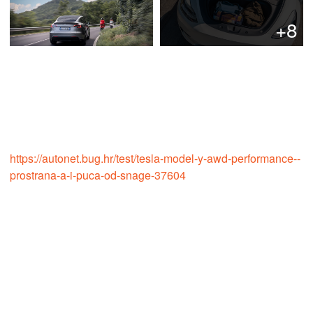
+8
https://autonet.bug.hr/test/tesla-model-y-awd-performance--
prostrana-a-i-puca-od-snage-37604