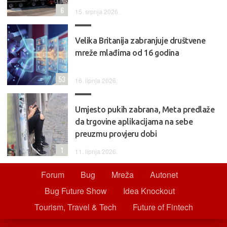
6
15. srpnja 2026.
Velika Britanija zabranjuje društvene
mreže mlađima od 16 godina
53
16. lipnja 2026.
Umjesto pukih zabrana, Meta predlaže
da trgovine aplikacijama na sebe
preuzmu provjeru dobi
1
11. lipnja 2026.
Forum
Bug
Mreža
Autonet
Bug Future Show
Idea Knockout
Tourism, Travel & Tech
Future of Fintech