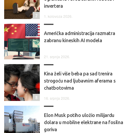
invertera
2
1. kolovoza 2026.
Američka administracija razmatra
zabranu kineskih AI modela
21. srpnja 2026.
Kina želi više beba pa sad trenira
strogoću nad ljubavnim aferama s
chatbotovima
8
16. srpnja 2026.
Elon Musk potiho uložio milijardu
dolara u mobilne elektrane na fosilna
goriva