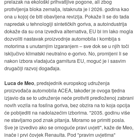
prelazak na ekološki prihvatljive pogone, ali zbog
protivljenja bloka zemalja, istaknuta je i 2026. godina kao
ona u kojoj će biti obavljena revizija. Pokaže li se do tada
napredak u tehnologiji sintetičkih goriva, a autoindustrija
dokaže da su ona izvediva alternativa, EU bi im lako mogla
dozvoliti nastavak proizvodnje automobila i kombija s
motorima s unutarnjim izgaranjem – sve dok se u njih toči
isključivo klimatski neutralno e-gorivo. No, promijeni li se
nakon izbora vladajuća garnitura EU, moguć je i sasvim
drugačiji razvoj događaja.
Luca de Meo
, predsjednik europskog udruženja
proizvođača automobila ACEA, također je ovoga tjedna
izjavio da se to udruženje neće protiviti predloženoj zabrani
novih vozila na fosilna goriva, bez obzira na to koja opcija
će pobijediti na nadolazećim izborima. "2035. godinu više
ne stavljamo pod znak pitanja. Moramo se primiti posla.
Sve je izvedivo ako se omoguće pravi uvjeti", kaže de Meo,
inače i prvi čovjek Renaulta. Pod "pravim uvjetima"