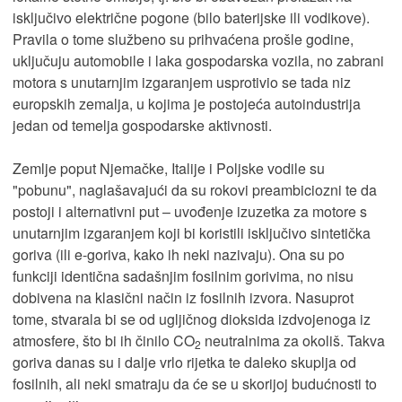
isključivo električne pogone (bilo baterijske ili vodikove).
Pravila o tome službeno su prihvaćena prošle godine,
uključuju automobile i laka gospodarska vozila, no zabrani
motora s unutarnjim izgaranjem usprotivio se tada niz
europskih zemalja, u kojima je postojeća autoindustrija
jedan od temelja gospodarske aktivnosti.
Zemlje poput Njemačke, Italije i Poljske vodile su
"pobunu", naglašavajući da su rokovi preambiciozni te da
postoji i alternativni put – uvođenje izuzetka za motore s
unutarnjim izgaranjem koji bi koristili isključivo sintetička
goriva (ili e-goriva, kako ih neki nazivaju). Ona su po
funkciji identična sadašnjim fosilnim gorivima, no nisu
dobivena na klasični način iz fosilnih izvora. Nasuprot
tome, stvarala bi se od ugljičnog dioksida izdvojenoga iz
atmosfere, što bi ih činilo CO
neutralnima za okoliš. Takva
2
goriva danas su i dalje vrlo rijetka te daleko skuplja od
fosilnih, ali neki smatraju da će se u skorijoj budućnosti to