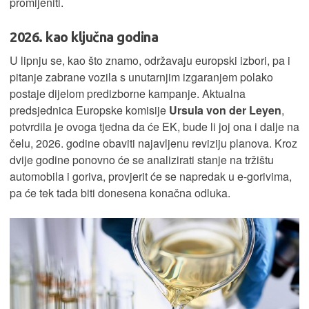
promijeniti.
2026. kao ključna godina
U lipnju se, kao što znamo, održavaju europski izbori, pa i
pitanje zabrane vozila s unutarnjim izgaranjem polako
postaje dijelom predizborne kampanje. Aktualna
predsjednica Europske komisije
Ursula von der Leyen
,
potvrdila je ovoga tjedna da će EK, bude li joj ona i dalje na
čelu, 2026. godine obaviti najavljenu reviziju planova. Kroz
dvije godine ponovno će se analizirati stanje na tržištu
automobila i goriva, provjerit će se napredak u e-gorivima,
pa će tek tada biti donesena konačna odluka.