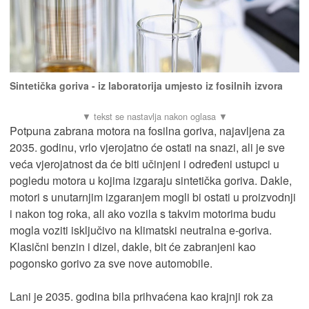
Sintetička goriva - iz laboratorija umjesto iz fosilnih izvora
Potpuna zabrana motora na fosilna goriva, najavljena za
2035. godinu, vrlo vjerojatno će ostati na snazi, ali je sve
veća vjerojatnost da će biti učinjeni i određeni ustupci u
pogledu motora u kojima izgaraju sintetička goriva. Dakle,
motori s unutarnjim izgaranjem mogli bi ostati u proizvodnji
i nakon tog roka, ali ako vozila s takvim motorima budu
mogla voziti isključivo na klimatski neutralna e-goriva.
Klasični benzin i dizel, dakle, bit će zabranjeni kao
pogonsko gorivo za sve nove automobile.
Lani je 2035. godina bila prihvaćena kao krajnji rok za