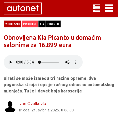
VOZILI SMO
PREMIJERE
KIA
PICANTO
Obnovljena Kia Picanto u domaćim
salonima za 16.899 eura
Birati se može između tri razine opreme, dva
pogonska stroja i opcije ručnog odnosno automatskog
mjenjača. Tu je i devet boja karoserije
Ivan Cvetković
srijeda, 21. svibnja 2025. u 06:00