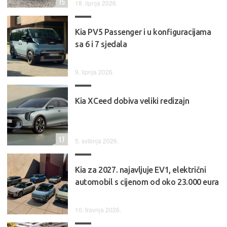
15
18. lipnja 2026.
Kia PV5 Passenger i u konfiguracijama
sa 6 i 7 sjedala
9. lipnja 2026.
Kia XCeed dobiva veliki redizajn
17
5. svibnja 2026.
Kia za 2027. najavljuje EV1, električni
automobil s cijenom od oko 23.000 eura
10. travnja 2026.