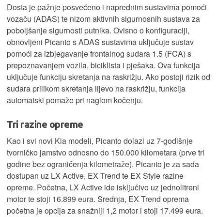
Dosta je pažnje posvećeno i naprednim sustavima pomoći
vozaču (ADAS) te nizom aktivnih sigurnosnih sustava za
poboljšanje sigurnosti putnika. Ovisno o konfiguraciji,
obnovljeni Picanto s ADAS sustavima uključuje sustav
pomoći za izbjegavanje frontalnog sudara 1.5 (FCA) s
prepoznavanjem vozila, biciklista i pješaka. Ova funkcija
uključuje funkciju skretanja na raskrižju. Ako postoji rizik od
sudara prilikom skretanja lijevo na raskrižju, funkcija
automatski pomaže pri naglom kočenju.
Tri razine opreme
Kao i svi novi Kia modeli, Picanto dolazi uz 7-godišnje
tvorničko jamstvo odnosno do 150.000 kilometara (prve tri
godine bez ograničenja kilometraže). Picanto je za sada
dostupan uz LX Active, EX Trend te EX Style razine
opreme. Početna, LX Active ide isključivo uz jednolitreni
motor te stoji 16.899 eura. Srednja, EX Trend oprema
početna je opcija za snažniji 1,2 motor i stoji 17.499 eura.