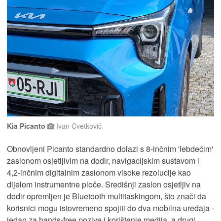
Kia Picanto
Ivan Cvetković
Obnovljeni Picanto standardno dolazi s 8-inčnim 'lebdećim'
zaslonom osjetljivim na dodir, navigacijskim sustavom i
4,2-inčnim digitalnim zaslonom visoke rezolucije kao
dijelom instrumentne ploče. Središnji zaslon osjetljiv na
dodir opremljen je Bluetooth multitaskingom, što znači da
korisnici mogu istovremeno spojiti do dva mobilna uređaja -
jedan za hands-free pozive i korištenje medija, a drugi