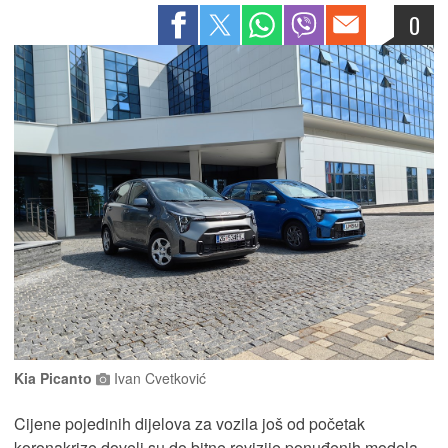
0
Kia Picanto
Ivan Cvetković
Cijene pojedinih dijelova za vozila još od početak
koronakrize doveli su do bitne revizije ponuđenih modela