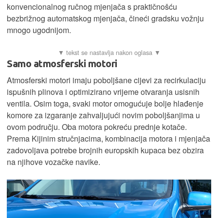
konvencionalnog ručnog mjenjača s praktičnošću
bezbrižnog automatskog mjenjača, čineći gradsku vožnju
mnogo ugodnijom.
Samo atmosferski motori
Atmosferski motori imaju poboljšane cijevi za recirkulaciju
ispušnih plinova i optimizirano vrijeme otvaranja usisnih
ventila. Osim toga, svaki motor omogućuje bolje hlađenje
komore za izgaranje zahvaljujući novim poboljšanjima u
ovom području. Oba motora pokreću prednje kotače.
Prema Kijinim stručnjacima, kombinacija motora i mjenjača
zadovoljava potrebe brojnih europskih kupaca bez obzira
na njihove vozačke navike.