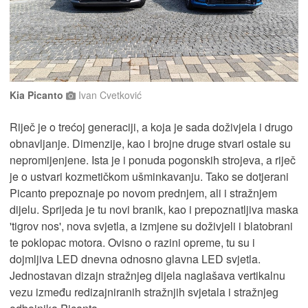
Kia Picanto
Ivan Cvetković
Riječ je o trećoj generaciji, a koja je sada doživjela i drugo
obnavljanje. Dimenzije, kao i brojne druge stvari ostale su
nepromijenjene. Ista je i ponuda pogonskih strojeva, a riječ
je o ustvari kozmetičkom ušminkavanju. Tako se dotjerani
Picanto prepoznaje po novom prednjem, ali i stražnjem
dijelu. Sprijeda je tu novi branik, kao i prepoznatljiva maska
'tigrov nos', nova svjetla, a izmjene su doživjeli i blatobrani
te poklopac motora. Ovisno o razini opreme, tu su i
dojmljiva LED dnevna odnosno glavna LED svjetla.
Jednostavan dizajn stražnjeg dijela naglašava vertikalnu
vezu između redizajniranih stražnjih svjetala i stražnjeg