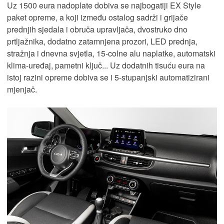
Uz 1500 eura nadoplate dobiva se najbogatiji EX Style
paket opreme, a koji između ostalog sadrži i grijače
prednjih sjedala i obruča upravljača, dvostruko dno
prtljažnika, dodatno zatamnjena prozori, LED prednja,
stražnja i dnevna svjetla, 15-colne alu naplatke, automatski
klima-uređaj, pametni ključ... Uz dodatnih tisuću eura na
istoj razini opreme dobiva se i 5-stupanjski automatizirani
mjenjač.