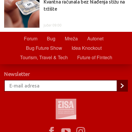
Kvantna računala bez hlađenja stižu na
tržište
jučer 09:00
Forum
Bug
Mreža
Autonet
Bug Future Show
Idea Knockout
Tourism, Travel & Tech
Future of Fintech
Newsletter