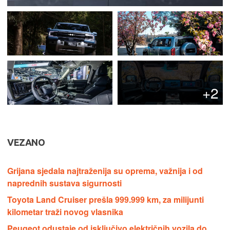
+2
VEZANO
Grijana sjedala najtraženija su oprema, važnija i od
naprednih sustava sigurnosti
Toyota Land Cruiser prešla 999.999 km, za milijunti
kilometar traži novog vlasnika
Peugeot odustaje od isključivo električnih vozila do