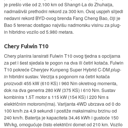
je prešlo više od 2.100 km od Shangri-La do Zhuhaija,
nadmašivši prethodni rekord za 300 km. Ovaj uspjeh slijedi
nedavni rekord BYD-ovog brenda Fang Cheng Bao, čiji je
Bao 5 terenac dostigao najvišu nadmorsku visinu za plug-
in hibridno vozilo od 5.980 metara.
Chery Fulwin T10
Chery planira lansirati Fulwin T10 ovog tjedna s opcijama
za pet i šest sjedala te pogon na dva ili četiri kotača. Fulwin
T10 pokreće Cheryjev Kunpeng Super Hybrid C-DM
plug-
in
hibridni sustav. Verzija s pogonom na četiri kotača
proizvodi 455 kW (610 KS) i 960 Nm okretnog momenta,
dok na dva generira 280 kW (375 KS) i 610 Nm. Sustav
kombinira 1.5T motor s 115 kW (154 KS) i 220 Nm s
električnim motorom(ima). Varijanta 4WD ubrzava od 0 do
100 km/h za 4,9 sekundi i postiže maksimalnu brzinu od
240 km/h. Baterija je kapaciteta 34,46 kWh i gustoće 150
Wh/kg, omogućuje čisto električni domet od 210 km. Vozilo