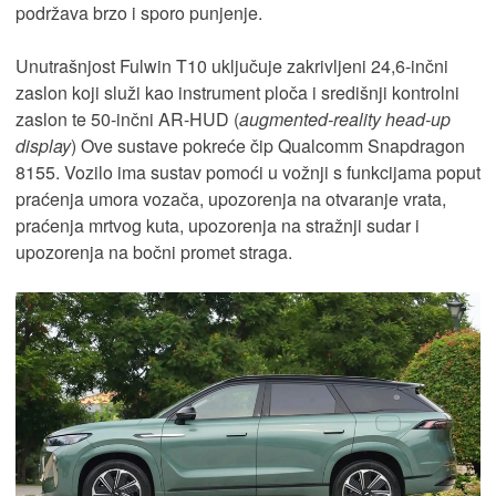
podržava brzo i sporo punjenje.
Unutrašnjost Fulwin T10 uključuje zakrivljeni 24,6-inčni
zaslon koji služi kao instrument ploča i središnji kontrolni
zaslon te 50-inčni AR-HUD (
augmented-reality head-up
display
) Ove sustave pokreće čip Qualcomm Snapdragon
8155. Vozilo ima sustav pomoći u vožnji s funkcijama poput
praćenja umora vozača, upozorenja na otvaranje vrata,
praćenja mrtvog kuta, upozorenja na stražnji sudar i
upozorenja na bočni promet straga.