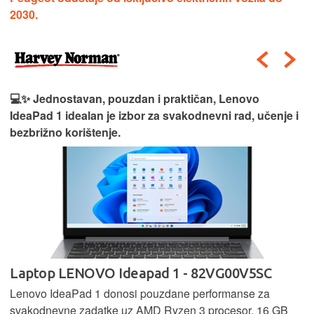
2030.
💻✨ Jednostavan, pouzdan i praktičan, Lenovo
IdeaPad 1 idealan je izbor za svakodnevni rad, učenje i
bezbrižno korištenje.
Laptop LENOVO Ideapad 1 - 82VG00V5SC
Lenovo IdeaPad 1 donosi pouzdane performanse za
svakodnevne zadatke uz AMD Ryzen 3 procesor, 16 GB