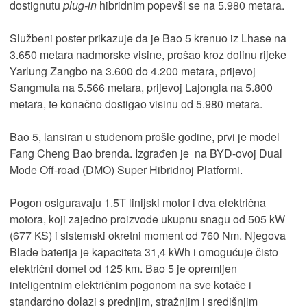
dostignutu
plug-in
hibridnim popevši se na 5.980 metara.
Službeni poster prikazuje da je Bao 5 krenuo iz Lhase na
3.650 metara nadmorske visine, prošao kroz dolinu rijeke
Yarlung Zangbo na 3.600 do 4.200 metara, prijevoj
Sangmula na 5.566 metara, prijevoj Lajongla na 5.800
metara, te konačno dostigao visinu od 5.980 metara.
Bao 5, lansiran u studenom prošle godine, prvi je model
Fang Cheng Bao brenda. Izgrađen je na BYD-ovoj Dual
Mode Off-road (DMO) Super Hibridnoj Platformi.
Pogon osiguravaju 1.5T linijski motor i dva električna
motora, koji zajedno proizvode ukupnu snagu od 505 kW
(677 KS) i sistemski okretni moment od 760 Nm. Njegova
Blade baterija je kapaciteta 31,4 kWh i omogućuje čisto
električni domet od 125 km. Bao 5 je opremljen
inteligentnim električnim pogonom na sve kotače i
standardno dolazi s prednjim, stražnjim i središnjim