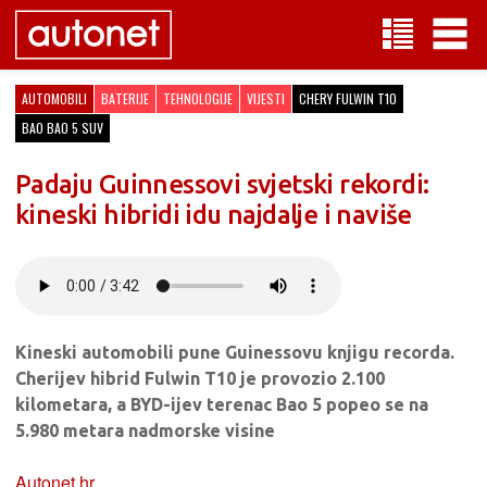
AUTOMOBILI
BATERIJE
TEHNOLOGIJE
VIJESTI
CHERY FULWIN T10
BAO BAO 5 SUV
Padaju Guinnessovi svjetski rekordi:
kineski hibridi idu najdalje i naviše
Kineski automobili pune Guinessovu knjigu recorda.
Cherijev hibrid Fulwin T10 je provozio 2.100
kilometara, a BYD-ijev terenac Bao 5 popeo se na
5.980 metara nadmorske visine
Autonet.hr