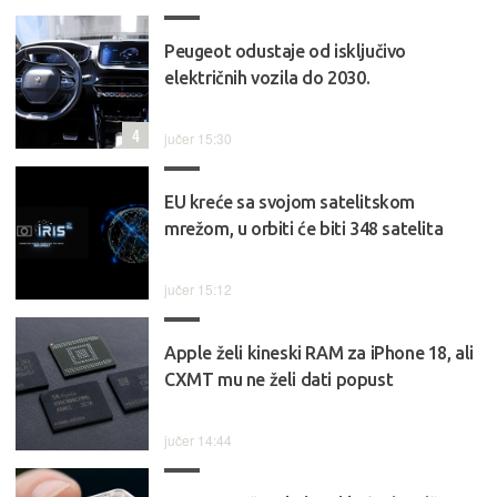
Peugeot odustaje od isključivo
električnih vozila do 2030.
4
jučer 15:30
EU kreće sa svojom satelitskom
mrežom, u orbiti će biti 348 satelita
jučer 15:12
Apple želi kineski RAM za iPhone 18, ali
CXMT mu ne želi dati popust
jučer 14:44