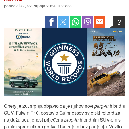
ponedjeljak, 22. srpnja 2024. u 23:38
2
Chery je 20. srpnja objavio da je njihov novi
plug-in
hibridni
SUV, Fulwin T10, postavio Guinnessov svjetski rekord za
najdužu udaljenost prijeđenu
plug-in
hibridnim SUV-om s
punim spremnikom goriva i baterijom bez punjenja. Vozilo