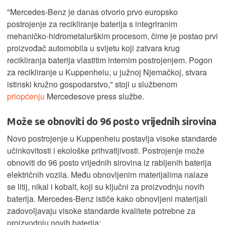
"Mercedes-Benz je danas otvorio prvo europsko
postrojenje za recikliranje baterija s integriranim
mehaničko-hidrometalurškim procesom, čime je postao prvi
proizvođač automobila u svijetu koji zatvara krug
recikliranja baterija vlastitim internim postrojenjem. Pogon
za recikliranje u Kuppenheiu, u južnoj Njemačkoj, stvara
istinski kružno gospodarstvo," stoji u službenom
priopćenju
Mercedesove press službe.
Može se obnoviti do 96 posto vrijednih sirovina
Novo postrojenje u Kuppenheiu postavlja visoke standarde
učinkovitosti i ekološke prihvatljivosti. Postrojenje može
obnoviti do 96 posto vrijednih sirovina iz rabljenih baterija
električnih vozila. Među obnovljenim materijalima nalaze
se litij, nikal i kobalt, koji su ključni za proizvodnju novih
baterija. Mercedes-Benz ističe kako obnovljeni materijali
zadovoljavaju visoke standarde kvalitete potrebne za
proizvodnju novih baterija: