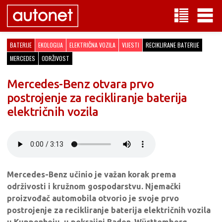
BATERIJE
EKOLOGIJA
ELEKTRIČNA VOZILA
VIJESTI
RECIKLIRANE BATERIJE
MERCEDES
ODRŽIVOST
Mercedes-Benz otvara prvo
postrojenje za recikliranje baterija
električnih vozila
Mercedes-Benz učinio je važan korak prema
održivosti i kružnom gospodarstvu. Njemački
proizvođač automobila otvorio je svoje prvo
postrojenje za recikliranje baterija električnih vozila