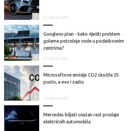
1
29. srpnja 2026.
Googleov plan - kako riješiti problem
goleme potrošnje vode u podatkovnim
centrima?
4
27. srpnja 2026.
Microsoftove emisije CO2 skočile 25
posto, a evo i zašto
2
14. srpnja 2026.
Mercedes bilježi snažan rast prodaje
električnih automobila