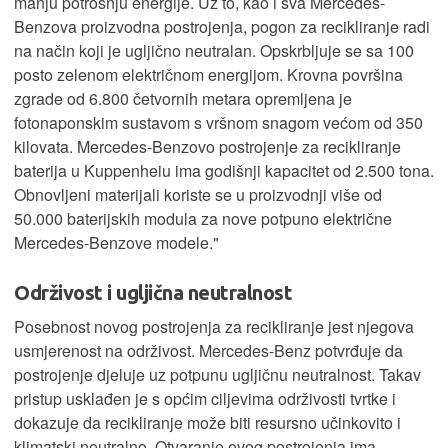
manju potrošnju energije. Uz to, kao i sva Mercedes-
Benzova proizvodna postrojenja, pogon za recikliranje radi
na način koji je ugljično neutralan. Opskrbljuje se sa 100
posto zelenom električnom energijom. Krovna površina
zgrade od 6.800 četvornih metara opremljena je
fotonaponskim sustavom s vršnom snagom većom od 350
kilovata. Mercedes-Benzovo postrojenje za recikliranje
baterija u Kuppenheiu ima godišnji kapacitet od 2.500 tona.
Obnovljeni materijali koriste se u proizvodnji više od
50.000 baterijskih modula za nove potpuno električne
Mercedes-Benzove modele."
Održivost i ugljična neutralnost
Posebnost novog postrojenja za recikliranje jest njegova
usmjerenost na održivost. Mercedes-Benz potvrđuje da
postrojenje djeluje uz potpunu ugljičnu neutralnost. Takav
pristup usklađen je s općim ciljevima održivosti tvrtke i
dokazuje da recikliranje može biti resursno učinkovito i
klimatski neutralno. Otvaranje ovog postrojenja ima