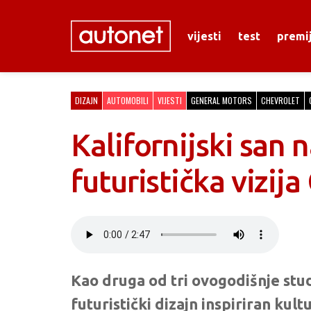
vijesti
test
premi
DIZAJN
AUTOMOBILI
VIJESTI
GENERAL MOTORS
CHEVROLET
Kalifornijski san 
futuristička vizij
Kao druga od tri ovogodišnje stud
futuristički dizajn inspiriran kul