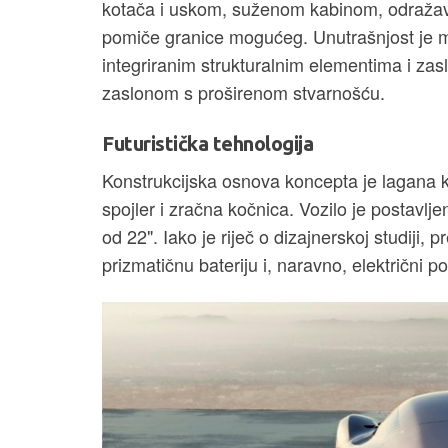
kotača i uskom, suženom kabinom, odražava
pomiče granice mogućeg. Unutrašnjost je m
integriranim strukturalnim elementima i z
zaslonom s proširenom stvarnošću.
Futuristička tehnologija
Konstrukcijska osnova koncepta je lagana ka
spojler i zračna kočnica. Vozilo je postavlje
od 22". Iako je riječ o dizajnerskoj studiji,
prizmatičnu bateriju i, naravno, električni p