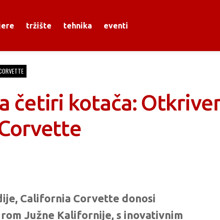
jere
tržište
tehnika
eventi
CORVETTE
na četiri kotača: Otkrive
a Corvette
ije, California Corvette donosi
turom Južne Kalifornije, s inovativnim