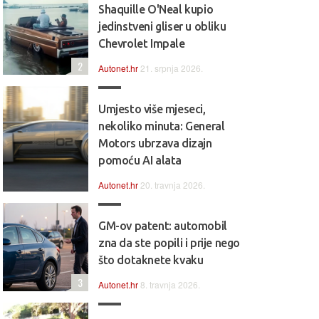
Shaquille O'Neal kupio
jedinstveni gliser u obliku
Chevrolet Impale
2
Autonet.hr
21. srpnja 2026.
Umjesto više mjeseci,
nekoliko minuta: General
Motors ubrzava dizajn
pomoću AI alata
Autonet.hr
20. travnja 2026.
GM-ov patent: automobil
zna da ste popili i prije nego
što dotaknete kvaku
3
Autonet.hr
8. travnja 2026.