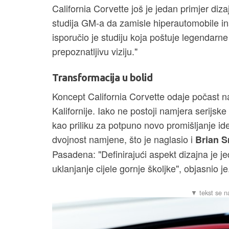
California Corvette još je jedan primjer diz
studija GM-a da zamisle hiperautomobile ins
isporučio je studiju koja poštuje legendarn
prepoznatljivu viziju."
Transformacija u bolid
Koncept California Corvette odaje počast n
Kalifornije. Iako ne postoji namjera serijske
kao priliku za potpuno novo promišljanje ide
dvojnost namjene, što je naglasio i
Brian S
Pasadena: "Definirajući aspekt dizajna je j
uklanjanje cijele gornje školjke", objasnio je