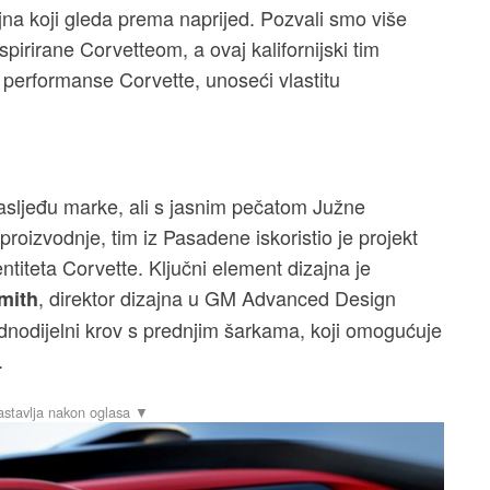
ajna koji gleda prema naprijed. Pozvali smo više
pirirane Corvetteom, a ovaj kalifornijski tim
e performanse Corvette, unoseći vlastitu
asljeđu marke, ali s jasnim pečatom Južne
 proizvodnje, tim iz Pasadene iskoristio je projekt
ntiteta Corvette. Ključni element dizajna je
, direktor dizajna u GM Advanced Design
mith
ednodijelni krov s prednjim šarkama, koji omogućuje
.