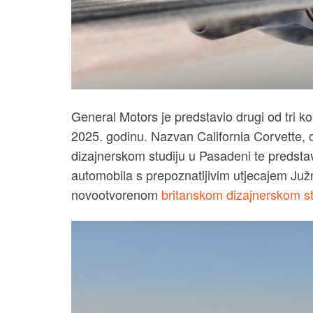
General Motors je predstavio drugi od tri k
2025. godinu. Nazvan California Corvette,
dizajnerskom studiju u Pasadeni te predstavl
automobila s prepoznatljivim utjecajem Južne
novootvorenom
britanskom dizajnerskom st