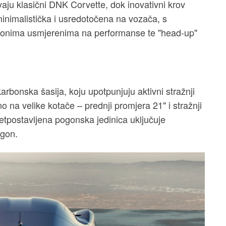
ju klasični DNK Corvette, dok inovativni krov
inimalistička i usredotočena na vozača, s
aslonima usmjerenima na performanse te "head-up"
rbonska šasija, koju upotpunjuju aktivni stražnji
no na velike kotače – prednji promjera 21" i stražnji
 pretpostavljena pogonska jedinica uključuje
ogon.