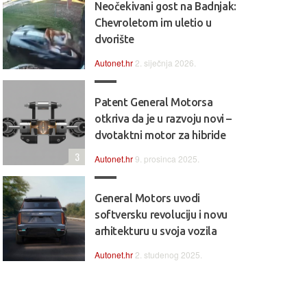
Neočekivani gost na Badnjak:
Chevroletom im uletio u
dvorište
Autonet.hr
2. siječnja 2026.
Patent General Motorsa
otkriva da je u razvoju novi –
dvotaktni motor za hibride
3
Autonet.hr
9. prosinca 2025.
General Motors uvodi
softversku revoluciju i novu
arhitekturu u svoja vozila
Autonet.hr
2. studenog 2025.