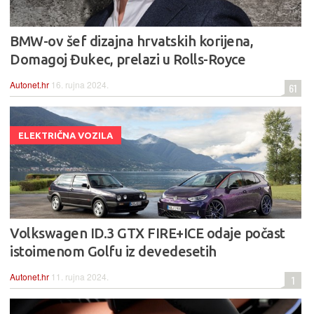
BMW-ov šef dizajna hrvatskih korijena,
Domagoj Đukec, prelazi u Rolls-Royce
Autonet.hr
16. rujna 2024.
61
ELEKTRIČNA VOZILA
Volkswagen ID.3 GTX FIRE+ICE odaje počast
istoimenom Golfu iz devedesetih
Autonet.hr
11. rujna 2024.
1