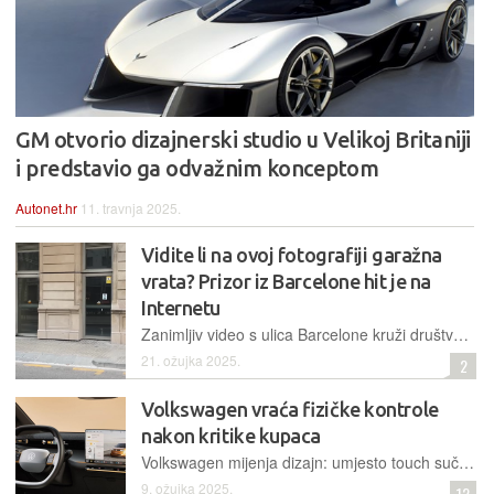
GM otvorio dizajnerski studio u Velikoj Britaniji
i predstavio ga odvažnim konceptom
Autonet.hr
11. travnja 2025.
Vidite li na ovoj fotografiji garažna
vrata? Prizor iz Barcelone hit je na
Internetu
Zanimljiv video s ulica Barcelone kruži društvenim mrežama, a prikazuje dizajn garažnih vrata koja se potpuno uklapaju u pročelje zgrade, pa su gotovo nevidljiva dok su zatvorena
21. ožujka 2025.
2
Volkswagen vraća fizičke kontrole
nakon kritike kupaca
Volkswagen mijenja dizajn: umjesto touch sučelja vraća fizičke tipke. Dizajner Mindt jednostavno objašnjava razliku u pristupu: "Ovo nije pametni telefon, ovo je automobil" - priznajući da vožnja zahtijeva kontrole kojima se upravlja bez skretanja pogleda s ceste
9. ožujka 2025.
12