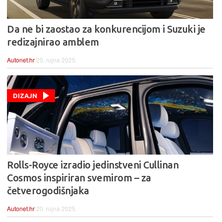
Da ne bi zaostao za konkurencijom i Suzuki je
redizajnirao amblem
Autonet.hr
25. rujna 2025.
DIZAJN
Rolls-Royce izradio jedinstveni Cullinan
Cosmos inspiriran svemirom – za
četverogodišnjaka
Autonet.hr
20. rujna 2025.