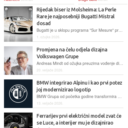
Rijedak biser iz Molsheima: La Perle
Rare je najposebniji Bugatti Mistral
dosad
Bugatti je u sklopu programa "Sur Mesure" predstavio unikatno remek-djelo, personalizirani roadster koji slavi završetak ere legendarnog W16 motora uz neviđenu razinu ručne izrade i finiša
1. ožujka 2026.
Promjena na čelu odjela dizajna
Volkswagen Grupe
Andreas Mindt od ožujka preuzima vođenje dizajna Volkswagen grupe, nasljeđujući Michaela Mauera koji odlazi nakon uspješne ere definiranja identiteta marki Porsche i Volkswagen
20. veljače 2026.
BMW integrirao Alpinu i kao prvi potez
joj modernizirao logotip
BMW Grupa od početka godine transformira BMW Alpina u zasebnu marku, fokusirajući se na spoj visokih performansi, ručne izrade i personalizacije za najzahtjevnije kupce. Započeli su s amblemom
13. veljače 2026.
Ferrarijev prvi električni model zvat će
se Luce, a interijer mu je dizajnirao