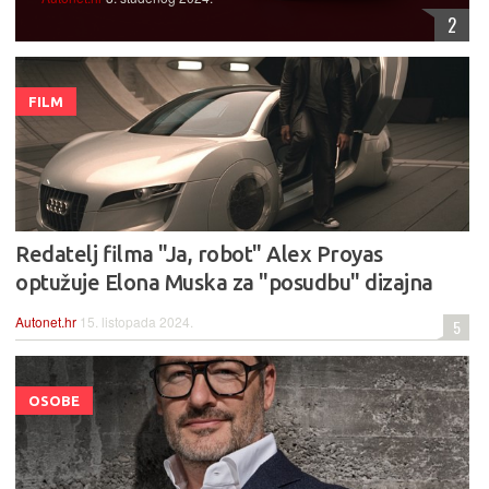
2
FILM
Redatelj filma "Ja, robot" Alex Proyas
optužuje Elona Muska za "posudbu" dizajna
Autonet.hr
15. listopada 2024.
5
OSOBE