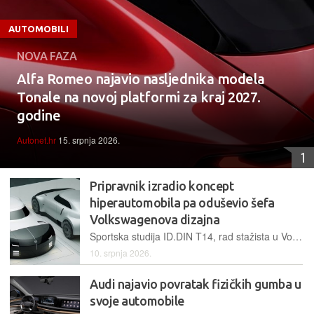
AUTOMOBILI
NOVA FAZA
Alfa Romeo najavio nasljednika modela
Tonale na novoj platformi za kraj 2027.
godine
Autonet.hr
15. srpnja 2026.
1
Pripravnik izradio koncept
hiperautomobila pa oduševio šefa
Volkswagenova dizajna
Sportska studija ID.DIN T14, rad stažista u Volkswagenu, privukla je pozornost šefa dizajna Andreasa Mindta kao primjer odvažnog i modernog dizajna, pa ga je podijelio na Instagramu
10. srpnja 2026.
Audi najavio povratak fizičkih gumba u
svoje automobile