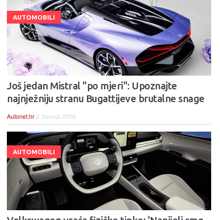
AUTOMOBILI
Još jedan Mistral "po mjeri": Upoznajte
najnježniju stranu Bugattijeve brutalne snage
Autonet.hr
2. travnja 2026.
AUTOMOBILI