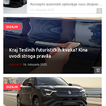
Konceptni automobil utjelovljuje novu dizajnersku filozofiju Mercedes-Benza, spajajući Art Deco stil s digitalnom budućnošću kroz potpuno redizajniranu masku, raskošan interijer i inovativne tehnologije
16. listopada 2025.
3
DIZAJN
Kraj Teslinih futurističkih kvaka? Kina
uvodi stroga pravila
Autonet.hr
16. listopada 2025.
12
DIZAJN