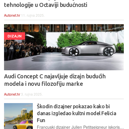
tehnologije u Octaviji budućnosti
Autonet.hr
11. rujna 2025.
DIZAJN
Audi Concept C najavljuje dizajn budućih
modela i novu filozofiju marke
Autonet.hr
3. rujna 2025.
Škodin dizajner pokazao kako bi
danas izgledao kultni model Felicia
Fun
Francuski dizajner Julien Petitseigneur iskoristio je novi dizajnerski jezik 'Modern Solid' i umjetnu inteligenciju kako bi stvorio suvremenu interpretaciju jednog od najoriginalnijih Škodinih modela