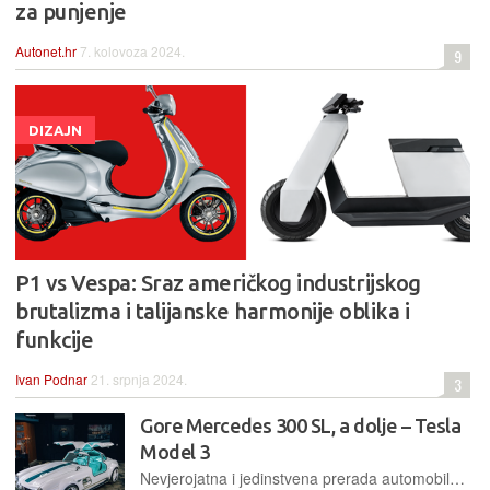
za punjenje
Autonet.hr
7. kolovoza 2024.
9
DIZAJN
P1 vs Vespa: Sraz američkog industrijskog
brutalizma i talijanske harmonije oblika i
funkcije
Ivan Podnar
21. srpnja 2024.
3
Gore Mercedes 300 SL, a dolje – Tesla
Model 3
Nevjerojatna i jedinstvena prerada automobila oglašena je na stranicama američkog dizajnerskog studija S Klub LA, koja spaja naizgled nespojivo: Mercedesov retro coupé s modernim Teslinim podvozjem