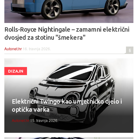
Rolls-Royce Nightingale – zamamni električni
dvosjed za stotinu "šmekera"
Autonet.hr
16. travnja 2026.
6
DIZAJN
Električni Twingo kao umjetničko djelo i
optička varka
Autonet.hr
15. travnja 2026.