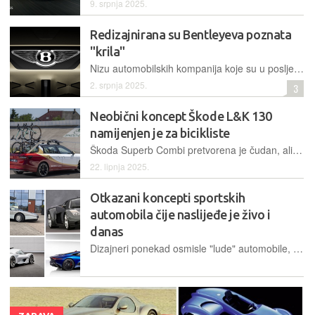
9. srpnja 2025.
Redizajnirana su Bentleyeva poznata
"krila"
Nizu automobilskih kompanija koje su u posljednje vrijeme predstavile novi vizualni identitet priključuje se i Bentley, predstavljajući svoju tek petu varijantu logotipa u 106-godišnjoj povijesti tvrtke
2. srpnja 2025.
3
Neobični koncept Škode L&K 130
namijenjen je za bicikliste
Škoda Superb Combi pretvorena je čudan, ali praktičan koncept, s usko specijaliziranom namjenom – biti prateće vozilo na biciklističkim utrkama i pružati podršku biciklistima i njihovim timovima
22. lipnja 2025.
Otkazani koncepti sportskih
automobila čije naslijeđe je živo i
danas
Dizajneri ponekad osmisle "lude" automobile, proizvođači ih javno prikažu, no ispostavi se da su preskupi, neizvedivi ili se ne uklapaju u planove tvrtke. Donosimo nekoliko istaknutih primjera