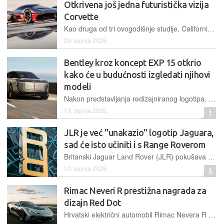
Otkrivena još jedna futuristička vizija
Corvette
Kao druga od tri ovogodišnje studije, California Corvette donosi futuristički dizajn inspiriran kulturom Južne Kalifornije, s inovativnim rješenjem koje ga uklanjanjem krova pretvara u trkaći bolid
29. srpnja 2025.
Bentley kroz koncept EXP 15 otkrio
kako će u budućnosti izgledati njihovi
modeli
Nakon predstavljanja redizajniranog logotipa, britanska je marka prikazala konceptni automobil EXP 15, koji donosi radikalan dizajn i inovativna rješenja te potpuno električni pogon i kabinu s tri sjedala
13. srpnja 2025.
1
JLR je već "unakazio" logotip Jaguara,
sad će isto učiniti i s Range Roverom
Britanski Jaguar Land Rover (JLR) pokušava se pozicionirati kao luksuzna modna marka na automobilskom tržištu pa povlači kontroverzne dizajnerske poteze. Na redu za redizajn je Range Rover
10. srpnja 2025.
5
Rimac Neveri R prestižna nagrada za
dizajn Red Dot
Hrvatski električni automobil Rimac Nevera R osvojio je prestižnu Red Dot nagradu za produkt dizajn 2025. godine