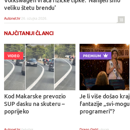
Volkswagen vraća fizičke tipke: 'Nanijeli smo
veliku štetu brendu'
Autonet.hr
26. ožujka 2026.
18
NAJČITANIJI ČLANCI
VIDEO
PREMIUM
Kod Makarske prevozio
Je li više došao kraj
SUP dasku na skuteru –
fantazije „svi-mogu-
poprijeko
programeri“?
Autonet.hr
četvrtak
Drago Galić
utorak