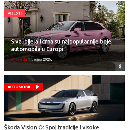
VIJESTI
Siva, bijela i crna su najpopularnije boje
automobila u Europi
Autonet.hr
17. rujna 2025.
8
AUTOMOBILI
Škoda Vision O: Spoj tradicije i visoke