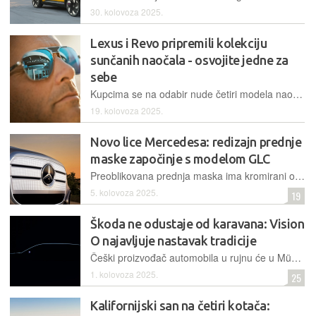
30. kolovoza 2025.
Lexus i Revo pripremili kolekciju
sunčanih naočala - osvojite jedne za
sebe
Kupcima se na odabir nude četiri modela naočala: Crafted, Spindle, Podium i Double Stint
19. kolovoza 2025.
Novo lice Mercedesa: redizajn prednje
maske započinje s modelom GLC
Preoblikovana prednja maska ima kromirani okvir, rešetkastu strukturu s izgledom poput dimljenog stakla i integriranu rasvjetu. Prvo će se pojaviti na novom električnom modelu GLC
5. kolovoza 2025.
19
Škoda ne odustaje od karavana: Vision
O najavljuje nastavak tradicije
Češki proizvođač automobila u rujnu će u Münchenu predstaviti konceptni karavan koji najavljuje evoluciju dizajnerskog jezika "Modern Solid", slavi 130 godina tradicije i stavlja fokus na održivost
1. kolovoza 2025.
25
Kalifornijski san na četiri kotača: