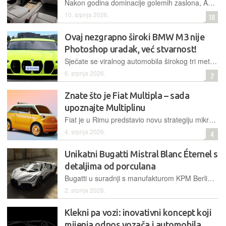
Nakon godina dominacije golemih zaslona, Audi je potvrdio zaokret u dizajnu interijera. Tehnički šef Rouven Mohr najavljuje povratak taktilnih kontrola i prepoznatljivog Audijevog 'klika'
10. srpnja 2026.
18
Ovaj nezgrapno široki BMW M3 nije
Photoshop uradak, već stvarnost!
Sjećate se viralnog automobila širokog tri metra? Vratio se kao imitacija BMW-a M3 s četiri 'bubrega', ali ispod lima krije Volkswagenovu dušu i skromni 1,4-litreni motor
6. srpnja 2026.
2
Znate što je Fiat Multipla – sada
upoznajte Multiplinu
Fiat je u Rimu predstavio novu strategiju mikromobilnosti temeljenu na uspjehu modela Topolino, a osnaženu novim inačicama koncepta TRIS te viziji budućnosti kroz Multiplina Concept
4. srpnja 2026.
4
Unikatni Bugatti Mistral Blanc Éternel s
detaljima od porculana
Bugatti u suradnji s manufakturom KPM Berlin donosi unikatni model W16 Mistral Blanc Éternel, spajajući moderni digitalni dizajn s tradicijom ručne izrade i porculanskim detaljima
2. srpnja 2026.
Klekni pa vozi: inovativni koncept koji
mijenja odnos vozača i automobila