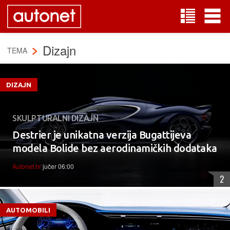
Dizajn
TEMA
DIZAJN
SKULPTURALNI DIZAJN
Destrier je unikatna verzija Bugattijeva
modela Bolide bez aerodinamičkih dodataka
Autonet.hr
jučer 06:00
2
AUTOMOBILI