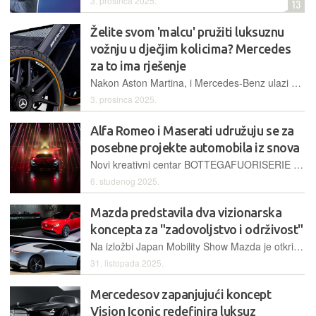
3. prosinca 2025.
13
Želite svom 'malcu' pružiti luksuznu
vožnju u dječjim kolicima? Mercedes
za to ima rješenje
Nakon Aston Martina, i Mercedes-Benz ulazi u svijet luksuzne dječje opreme. U suradnji s Hartanom, predstavili su četiri modela kolica, uključujući i AMG GT2 verziju s posebnim naplatcima
3. prosinca 2025.
Alfa Romeo i Maserati udružuju se za
posebne projekte automobila iz snova
Novi kreativni centar BOTTEGAFUORISERIE spaja naslijeđe i viziju dvaju talijanskih ikona, s fokusom na automobile izrađene po narudžbi, restauracije i vrhunske performanse, sve uz nenadmašni duh Italije
6. studenog 2025.
Mazda predstavila dva vizionarska
koncepta za "zadovoljstvo i održivost"
Na izložbi Japan Mobility Show Mazda je otkrila plug-in hibrid X-COUPE s rotacijskim motorom, koncept X-Compact s umjetnom inteligencijom, a ističu predanost marke hibridnim pogonskim sklopovima
31. listopada 2025.
Mercedesov zapanjujući koncept
Vision Iconic redefinira luksuz