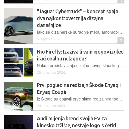
"Jaguar Cybertruck" – koncept spaja
dva najkontroverznija dizajna
današnjice
Iako se dizajnerske suradnje među automobilskim markama događaju rijetko, jedan je londonski dizajnerski studio zamislio takvu suradnju između dva nespojiva partnera – Tesle i Jaguara
6. siječnja 2025.
2
Nio Firefly: Izaziva li vam njegov izgled
iracionalnu nelagodu?
Nakon predstavljanja dizajna novog kineskog cjenovno pristupačnog električnog automobila Firefly, neki su se požalili da im izgled i raspored njegovih svjetlosnih elemenata izaziva napad tripofobije
26. prosinca 2024.
Prvi pogled na redizajn Škode Enyaq i
Enyaq Coupé
Iz Škode su objavili prve skice redizajniranog električnog modela Enyaq, na kojima vidimo spoj novog dizajnerskog potpisa s aerodinamičnim rješenjima za bolji doseg u klasičnoj i coupé izvedbi
20. prosinca 2024.
Audi mijenja brend svojih EV za
kinesko tržište, nestaje logo s četiri