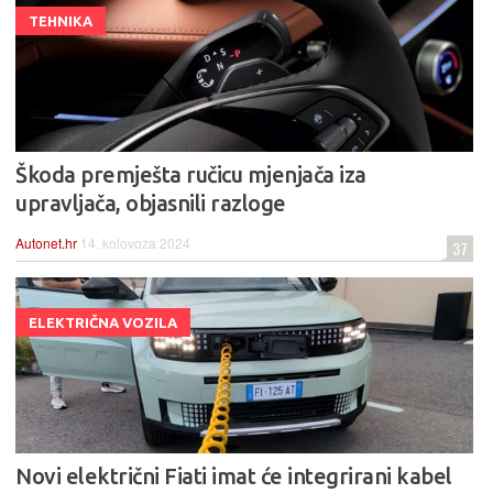
TEHNIKA
Škoda premješta ručicu mjenjača iza
upravljača, objasnili razloge
Autonet.hr
14. kolovoza 2024.
37
ELEKTRIČNA VOZILA
Novi električni Fiati imat će integrirani kabel