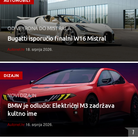
AUTOMOBILI
OD VEYRONA DO MISTRALA
Bugatti isporučio finalni W16 Mistral
Autonet.hr
18. srpnja 2026.
DIZAJN
NOVI DIZAJN
BMW je odlučio: Električni M3 zadržava
kultno ime
Autonet.hr
16. srpnja 2026.
7