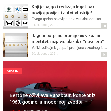
Koji je najgori redizajn logotipa u
novijoj povijesti autoindustrije?
Ovoga tjedna objavljen novi vizualni identitet Jaguara izazvao je ogroman val kritika. Budući da je posljednjih godina niz automobilskih marki doživio sličan redizajn, pitamo vas kako vam se dopadaju
24. studenog 2024.
50
Jaguar potpuno promijenio vizualni
identitet i najavio ulazak u "novu eru"
Veliki redizajn logotipa i promjena vizualnog identiteta nešto je što se posljednjih godina u autoindustriji često događa. Najnoviji primjer je Jaguar, koji također želi modernizirati svoj logotip te općenito dizajn
20. studenog 2024.
14
DIZAJN
Bertone oživljava Runabout, koncept iz
1969. godine, u modernoj izvedbi
Autonet.hr
8. studenog 2024.