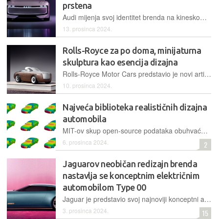
prstena
Audi mijenja svoj identitet brenda na kineskom tržištu. Na Šangajskom sajmu automobila tvrtka je predstavila svoj novi koncept koji uključuje natpis "AUDI" velikim slovima na rešetki, prtljažniku i središnjim kapicama kotača njihovog najnovijeg konceptnog EV automobila...
13. prosinca 2024.
Rolls-Royce za po doma, minijaturna
skulptura kao esencija dizajna
Rolls-Royce Motor Cars predstavio je novi artikl Cameo, malenu skulpturu zamišljenu kao kućni ukras, koja utjelovljuje glavne odrednice njihovog dizajna i tradicije. Cijena, pretpostavljate, nije baš mala
10. prosinca 2024.
Najveća biblioteka realističnih dizajna
automobila
MIT-ov skup open-source podataka obuhvaća više od 8000 različitih dizajna i trebala bi ubrzati oblikovanje novih, aerodinamičnih modela
6. prosinca 2024.
2
Jaguarov neobičan redizajn brenda
nastavlja se konceptnim električnim
automobilom Type 00
Jaguar je predstavio svoj najnoviji konceptni automobil Type 00 na Miami Art Weeku, kojim je šokirao medije i automobilsku industriju. Ovo predstavljanje dolazi nakon kontroverzne kampanje rebrendiranja koja je pokrenula široku raspravu i kritike na društvenim mrežama...
3. prosinca 2024.
15