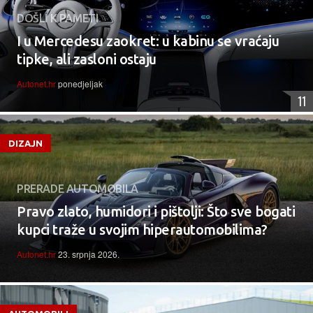
DOŠLI K PAMETI
I u Mercedesu zaokret: u kabinu se vraćaju
tipke, ali zasloni ostaju
Autonet.hr
ponedjeljak
11
DIZAJN
PRERADE AUTOMOBILA
Pravo zlato, humidori i pištolji: Što sve bogati
kupci traže u svojim hiperautomobilima?
Autonet.hr
23. srpnja 2026.