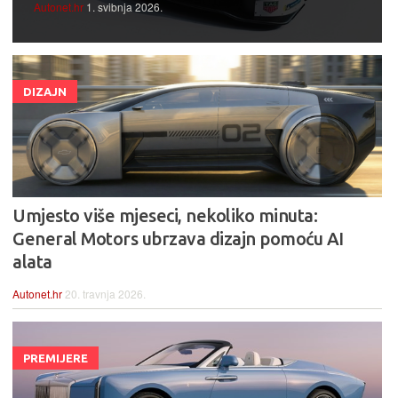
Autonet.hr
1. svibnja 2026.
DIZAJN
Umjesto više mjeseci, nekoliko minuta:
General Motors ubrzava dizajn pomoću AI
alata
Autonet.hr
20. travnja 2026.
PREMIJERE