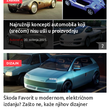
ZABAVA
Najružniji koncepti automobila koji
(srećom) nisu ušli u proizvodnju
Autonet.hr
30. svibnja 2025.
2
DIZAJN
Škoda Favorit u modernom, električnom
izdanju? Zašto ne, kaže njihov dizajner