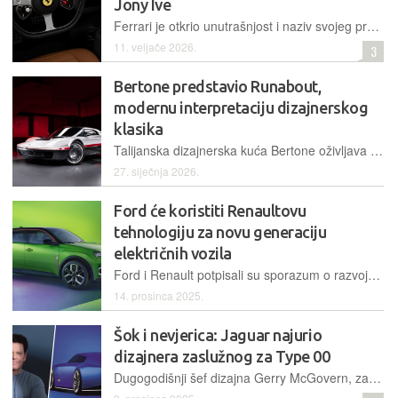
Jony Ive
Ferrari je otkrio unutrašnjost i naziv svojeg prvog potpuno električnog modela Luce, koji kombinira ekstremne performanse i snagu od 1.000 KS s taktilnim luksuzom i sasvim drugačijim dizajnom kabine
11. veljače 2026.
3
Bertone predstavio Runabout,
modernu interpretaciju dizajnerskog
klasika
Talijanska dizajnerska kuća Bertone oživljava kultni koncept iz 1969. godine kroz limitiranu seriju Runabout, spajajući povijesni "nautički" dizajn s modernim V6 motorom i ručnim mjenjačem
27. siječnja 2026.
Ford će koristiti Renaultovu
tehnologiju za novu generaciju
električnih vozila
Ford i Renault potpisali su sporazum o razvoju dva nova električna modela na platformi Ampere koji će se proizvoditi u Francuskoj, s prvim vozilom koje će se očekivano pojaviti na tržištu početkom 2028. godine
14. prosinca 2025.
Šok i nevjerica: Jaguar najurio
dizajnera zaslužnog za Type 00
Dugogodišnji šef dizajna Gerry McGovern, zaslužan za ikone Range Rover i Defender, ali i kontroverzan dizajnerski zaokret marke, navodno je otpušten samo koji tjedan nakon dolaska nove uprave