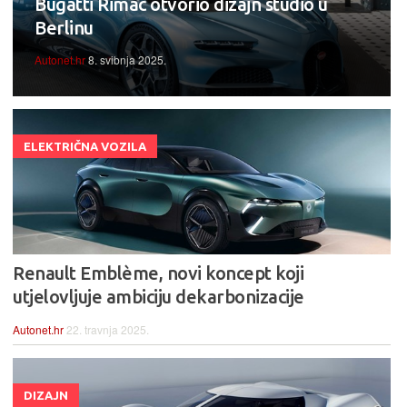
Bugatti Rimac otvorio dizajn studio u
Berlinu
Autonet.hr
8. svibnja 2025.
ELEKTRIČNA VOZILA
Renault Emblème, novi koncept koji
utjelovljuje ambiciju dekarbonizacije
Autonet.hr
22. travnja 2025.
DIZAJN