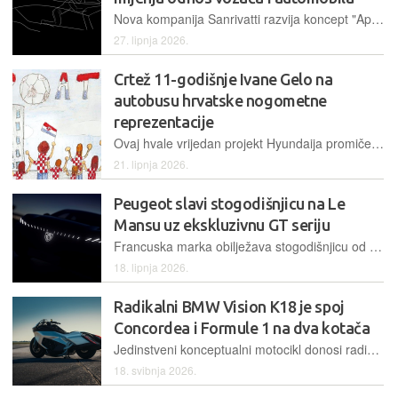
Nova kompanija Sanrivatti razvija koncept "Apex Position", tehnološko rješenje koje pozicioniranjem vozača prema naprijed i u središte nastoji unaprijediti kontrolu vozila i percepciju brzine
27. lipnja 2026.
Crtež 11-godišnje Ivane Gelo na
autobusu hrvatske nogometne
reprezentacije
Ovaj hvale vrijedan projekt Hyundaija promiče kreativnost te omogućava i malenima, djeci da budu dio velikog svjetskog spektakla
21. lipnja 2026.
Peugeot slavi stogodišnjicu na Le
Mansu uz ekskluzivnu GT seriju
Francuska marka obilježava stogodišnjicu od svog prvog nastupa na kultnoj utrci izdržljivosti lansiranjem posebne serije niza modela u prepoznatljivim crnim i plavim tonovima
18. lipnja 2026.
Radikalni BMW Vision K18 je spoj
Concordea i Formule 1 na dva kotača
Jedinstveni konceptualni motocikl donosi radikalan dizajn inspiriran avijacijom i tehnologijom iz Formule 1, a u središte stavlja prepoznatljivi redni motor sa šest cilindara
18. svibnja 2026.