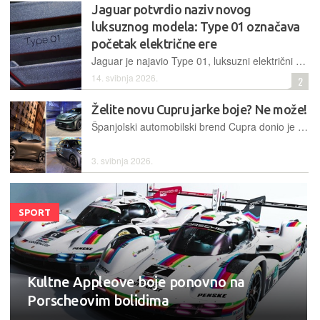
Jaguar potvrdio naziv novog
luksuznog modela: Type 01 označava
početak električne ere
Jaguar je najavio Type 01, luksuzni električni GT četverosjed s više od 1.000 KS, koji simbolizira potpuni "reset" te marke i početak nove generacije vozila s nultom emisijom štetnih plinova
14. svibnja 2026.
2
Želite novu Cupru jarke boje? Ne može!
Španjolski automobilski brend Cupra donio je stratešku odluku o potpunom izbacivanju jarkih boja iz svoje ponude, fokusirajući se na neutralne i mat tonove kako bi očuvao autentičnost brenda
3. svibnja 2026.
SPORT
Kultne Appleove boje ponovno na
Porscheovim bolidima