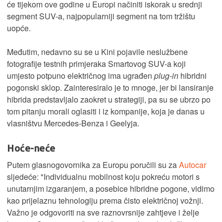
će tijekom ove godine u Europi načiniti iskorak u srednji
segment SUV-a, najpopularniji segment na tom tržištu
uopće.
Međutim, nedavno su se u Kini pojavile neslužbene
fotografije testnih primjeraka Smartovog SUV-a koji
umjesto potpuno električnog ima ugrađen
plug-in
hibridni
pogonski sklop. Zainteresiralo je to mnoge, jer bi lansiranje
hibrida predstavljalo zaokret u strategiji, pa su se ubrzo po
tom pitanju morali oglasiti i iz kompanije, koja je danas u
vlasništvu Mercedes-Benza i Geelyja.
Hoće-neće
Putem glasnogovornika za Europu poručili su za
Autocar
sljedeće: "Individualnu mobilnost koju pokreću motori s
unutarnjim izgaranjem, a posebice hibridne pogone, vidimo
kao prijelaznu tehnologiju prema čisto električnoj vožnji.
Važno je odgovoriti na sve raznovrsnije zahtjeve i želje