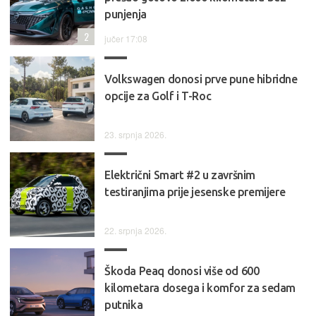
punjenja
2
jučer 17:08
Volkswagen donosi prve pune hibridne
opcije za Golf i T-Roc
23. srpnja 2026.
Električni Smart #2 u završnim
testiranjima prije jesenske premijere
22. srpnja 2026.
Škoda Peaq donosi više od 600
kilometara dosega i komfor za sedam
putnika