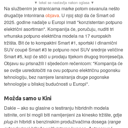
Na službenim je stranicama marke potom osvanula nešto
drugačije intonirana
objava
. U njoj stoji da će Smart od
2025. godine nadalje u Europi imati "konzistentan potpuno
električni asortiman". Kompanija će, poručuju, nuditi tri
vrhunska potpuno električna modela na 17 europskih
tržišta. Bit će to kompaktni Smart #1, sportski i dinamični
SUV coupé Smart #3 te potpuno novi SUV srednje veličine
Smart #5, koji će stići u prodaju tijekom drugog tromjesečja.
Objavu su prisnažili i sljedećom rečenicom: "Kompanija će
se ovdje usredotočiti na ovu potpuno električnu pogonsku
tehnologiju, bez namjere lansiranja druge pogonske
tehnologije u bliskoj budućnosti u Europi".
Možda samo u Kini
Dakle – ako su glasine o testiranju hibridnih modela
istinite, oni bi mogli biti namijenjeni za kinesko tržište, gdje
plug-in
hibridi s benzinskim produživačima dosega (
range