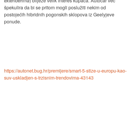
extenderima
) bilježe velik interes kupaca. Autocar već
špekulira da bi se pritom mogli poslužiti nekim od
postojećih hibridnih pogonskih sklopova iz Geelyjeve
ponude.
https://autonet.bug.hr/premijere/smart-5-stize-u-europu-kao-
suv-uskladjen-s-trzisnim-trendovima-43143