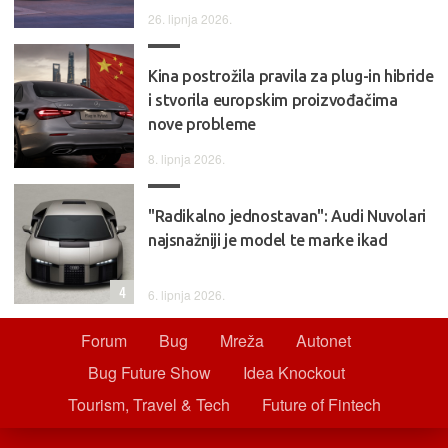
26. lipnja 2026.
Kina postrožila pravila za plug-in hibride
i stvorila europskim proizvođačima
nove probleme
8. lipnja 2026.
"Radikalno jednostavan": Audi Nuvolari
najsnažniji je model te marke ikad
4
6. lipnja 2026.
Forum
Bug
Mreža
Autonet
Bug Future Show
Idea Knockout
Tourism, Travel & Tech
Future of Fintech