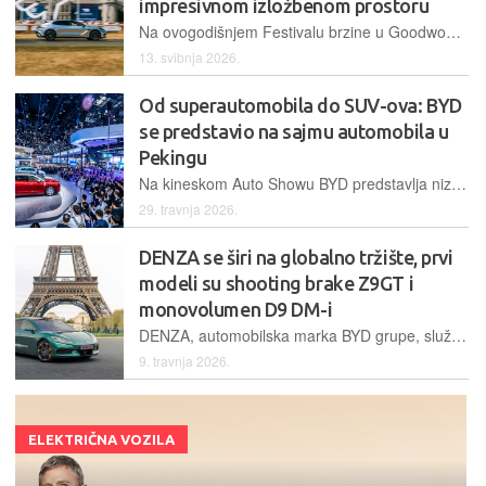
impresivnom izložbenom prostoru
Na ovogodišnjem Festivalu brzine u Goodwoodu, BYD nastupa s tri brenda – BYD, Denza i Yangwang, smještena u izložbenom prostoru od 2016 kvadratnih metara, najvećem ikada na tom događanju
13. svibnja 2026.
Od superautomobila do SUV-ova: BYD
se predstavio na sajmu automobila u
Pekingu
Na kineskom Auto Showu BYD predstavlja niz novih modela svih svojih marki kojima pokazuje najnovija tehnološka dostignuća; BYD Ocean, BYD Dynasty, Denza, Fangchengbao i Yangwang
29. travnja 2026.
DENZA se širi na globalno tržište, prvi
modeli su shooting brake Z9GT i
monovolumen D9 DM-i
DENZA, automobilska marka BYD grupe, službeno je predstavljena u Parizu, gdje su otkriveni prvi modeli za globalno tržište kao i tehnologija brzog punjenja do 1500 kW
9. travnja 2026.
ELEKTRIČNA VOZILA