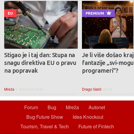
EU
PREMIUM
Stigao je i taj dan: Stupa na
Je li više došao kraj
snagu direktiva EU o pravu
fantazije „svi-mogu-
na popravak
programeri“?
Mreža
1. kolovoza 2026.
Drago Galić
utorak
Forum
Bug
Mreža
Autonet
Bug Future Show
Idea Knockout
Tourism, Travel & Tech
Future of Fintech