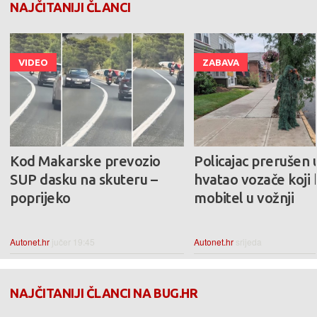
NAJČITANIJI ČLANCI
VIDEO
ZABAVA
Kod Makarske prevozio
Policajac prerušen
SUP dasku na skuteru –
hvatao vozače koji 
poprijeko
mobitel u vožnji
Autonet.hr
jučer 19:45
Autonet.hr
srijeda
NAJČITANIJI ČLANCI NA BUG.HR