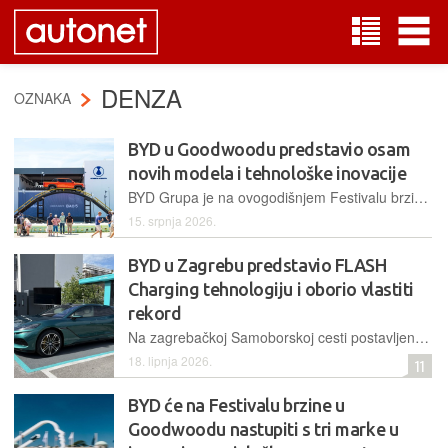
DENZA
OZNAKA
BYD u Goodwoodu predstavio osam
novih modela i tehnološke inovacije
BYD Grupa je na ovogodišnjem Festivalu brzine u Goodwoodu predstavila osam modela svojih brendova te demonstrirala vrhunske performanse, naprednu tehnologiju punjenja i luksuzni dizajn
15. srpnja 2026.
BYD u Zagrebu predstavio FLASH
Charging tehnologiju i oborio vlastiti
rekord
Na zagrebačkoj Samoborskoj cesti postavljen je sustav ultrabrzog punjenja, koji uz drugu generaciju Blade baterija ima cilj ukloniti glavne prepreke za masovno prihvaćanje električnih vozila u Europi
18. lipnja 2026.
11
BYD će na Festivalu brzine u
Goodwoodu nastupiti s tri marke u