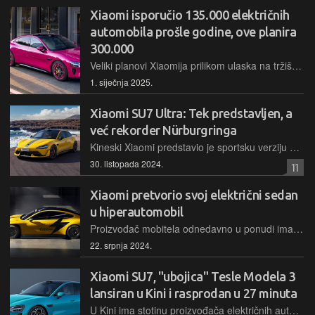
Xiaomi isporučio 135.000 električnih
automobila prošle godine, ove planira
300.000
Veliki planovi Xiaomija prilikom ulaska na tržište električnih automobila premašeni su već u prvim mjesecima rada, pa je za 2025. godinu najavljeno dodatno ubrzanje proizvodnje
1. siječnja 2025.
Xiaomi SU7 Ultra: Tek predstavljen, a
već rekorder Nürburgringa
Kineski Xiaomi predstavio je sportsku verziju svoje električne limuzine, prerađenu za maksimalne performanse s tri elektromotora u preko 1.500 KS. Prototipom su se već iskazali na kultnoj stazi
30. listopada 2024.
11
Xiaomi pretvorio svoj električni sedan
u hiperautomobil
Proizvođač mobitela odnedavno u ponudi ima vrlo privlačan i tražen model električnog automobila, SU7, a njegova verzija Ultra dovoljno je moćna da obori neke od brzinskih rekorda
22. srpnja 2024.
Xiaomi SU7, "ubojica" Tesle Modela 3
lansiran u Kini i rasprodan u 27 minuta
U Kini ima stotinu proizvođača električnih automobila. Mnogi neće preživjeti, ali oni koji ostanu mogu lako "ubiti" mnoge europske i američke kompanije koji danas proizvode električne automobile