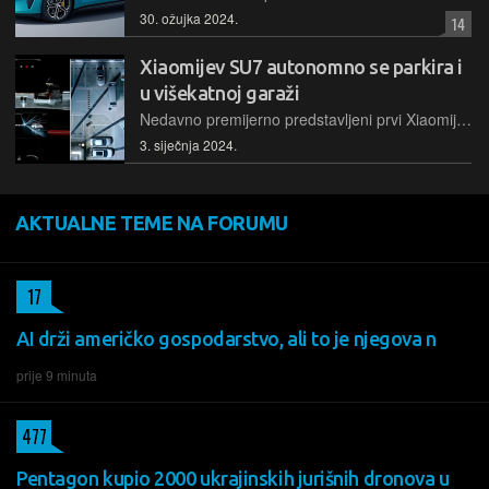
30. ožujka 2024.
14
Xiaomijev SU7 autonomno se parkira i
u višekatnoj garaži
Nedavno premijerno predstavljeni prvi Xiaomijev električni automobil, SU7, stiže na tržište s određenim funkcijama autonomne vožnje. Jedna od impresivnijih zorno je prikazana na video snimci
3. siječnja 2024.
AKTUALNE TEME NA FORUMU
17
AI drži američko gospodarstvo, ali to je njegova n
prije 9 minuta
477
Pentagon kupio 2000 ukrajinskih jurišnih dronova u