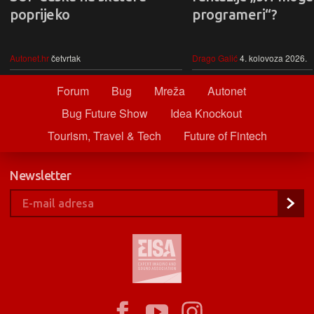
poprijeko
programeri“?
Autonet.hr
četvrtak
Drago Galić
4. kolovoza 2026.
Forum
Bug
Mreža
Autonet
Bug Future Show
Idea Knockout
Tourism, Travel & Tech
Future of Fintech
Newsletter