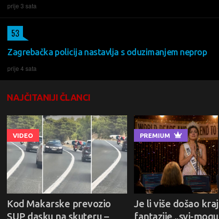
prije 3 sata
53
Zagrebačka policija nastavlja s oduzimanjem neprop
prije 4 sata
NAJČITANIJI ČLANCI
VIDEO
PREMIUM
Kod Makarske prevozio
Je li više došao kraj
SUP dasku na skuteru –
fantazije „svi-mogu-