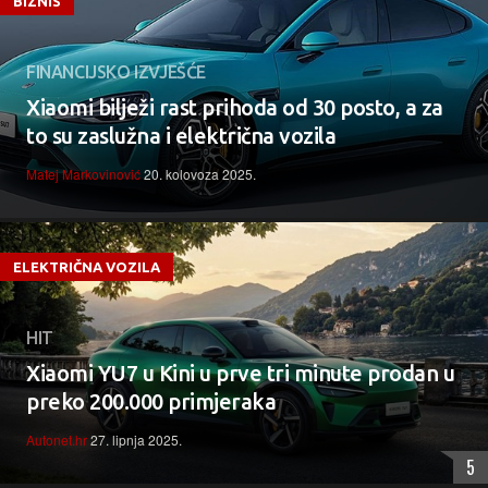
BIZNIS
FINANCIJSKO IZVJEŠĆE
Xiaomi bilježi rast prihoda od 30 posto, a za
to su zaslužna i električna vozila
Matej Markovinović
20. kolovoza 2025.
ELEKTRIČNA VOZILA
HIT
Xiaomi YU7 u Kini u prve tri minute prodan u
preko 200.000 primjeraka
Autonet.hr
27. lipnja 2025.
5