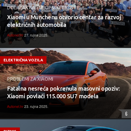
DOLAZAK NA EUROPSKO TRŽIŠTE
Xiaomi u Münchenu otvorio centar za razvoj
električnih automobila
Autonet.hr
27. rujna 2025.
ELEKTRIČNA VOZILA
PROBLEMI ZA XIAOMI
Fatalna nesreća pokrenula masovni opoziv:
Xiaomi povlači 115.000 SU7 modela
Autonet.hr
23. rujna 2025.
6