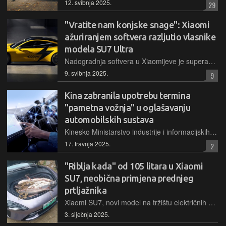
12. svibnja 2025.
29
"Vratite nam konjske snage": Xiaomi
ažuriranjem softvera razljutio vlasnike
modela SU7 Ultra
Nadogradnja softvera u Xiaomijeve je superautomobile SU7 Ultra preko noći donijela ograničenje snage – s maksimalnih 1.548 KS ona je pala na "samo" 888 KS uz novi uvjet za otključavanje pune snage
9. svibnja 2025.
9
Kina zabranila upotrebu termina
"pametna vožnja" u oglašavanju
automobilskih sustava
Kinesko Ministarstvo industrije i informacijskih tehnologija zabranilo je proizvođačima automobila korištenje izraza poput "pametna vožnja" i "autonomna vožnja" pri oglašavanju sustava za asistenciju u vožnji...
17. travnja 2025.
2
"Riblja kada" od 105 litara u Xiaomi
SU7, neobična primjena prednjeg
prtljažnika
Xiaomi SU7, novi model na tržištu električnih vozila, iako nije namjerno, privukao je pozornost prednjim prtljažnikom koji može koristiti ribolovcima....
3. siječnja 2025.