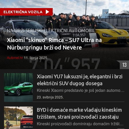
ELEKTRIČNA VOZILA
NAJBRŽI SERIJSKI ELEKTRIČNI AUTOMOBIL
Xiaomi "skinuo" Rimca – SU7 Ultra na
Nürburgringu brži od Nevere
Autonet.hr
11. lipnja 2025.
13
Xiaomi YU7 luksuzni je, elegantni i brzi
električni SUV dugog dosega
Kineski Xiaomi predstavio je još jedan automobil. Ovog puta riječ je o SUV-u kojim se žele nametnuti kao konkurent Teslinom Modelu Y, a na predstavljanju su istaknuli prije svega njegove napredne tehnologije
23. svibnja 2025.
BYD i domaće marke vladaju kineskim
tržištem, strani proizvođači zaostaju
Kineski proizvođači dominiraju domaćim tržištem s 65,5% udjela. BYD i Geely vode, dok strani brendovi bilježe pad. Tesla na osmom mjestu, a Xiaomi se probija među top 10. Električna vozila čine 51,5% prodaje u Kini.