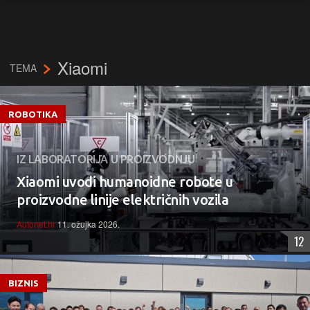
Xiaomi
TEMA
ROBOTIKA
IZ LABORATORIJA U PROIZVODNJU
Xiaomi uvodi humanoidne robote u
proizvodne linije električnih vozila
Autonet.hr
11. ožujka 2026.
12
BIZNIS