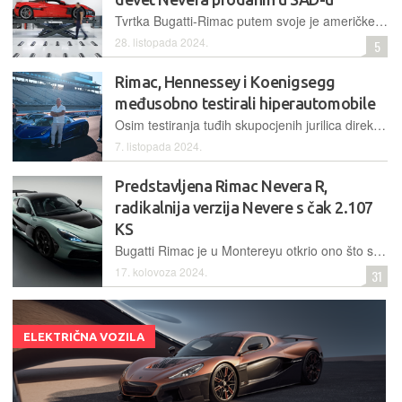
Tvrtka Bugatti-Rimac putem svoje je američke podružnice uputila službeni opoziv za nekoliko automobila proizvedenih prošle i ove godine, u kojima je otkriven problem s jednim niskonaponskim spojem
28. listopada 2024.
5
Rimac, Hennessey i Koenigsegg
međusobno testirali hiperautomobile
Osim testiranja tuđih skupocjenih jurilica direktori poznatih svjetskih autokompanija sjeli su i porazgovarali o njihovoj budućnosti, tehnologijama i planovima
7. listopada 2024.
Predstavljena Rimac Nevera R,
radikalnija verzija Nevere s čak 2.107
KS
Bugatti Rimac je u Montereyu otkrio ono što su pomalo najavljivali proteklih dana – dizajnerski i karakterom agresivnijeg "blizanca" Nevere, hiperautomobil još naprednijih karakteristika i veće snage
17. kolovoza 2024.
31
ELEKTRIČNA VOZILA