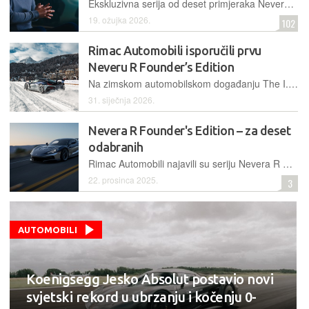
Ekskluzivna serija od deset primjeraka Nevere R Founder’s Edition predstavlja krunu desetogodišnjeg puta tvrtke Rimac Automobili, od garažnog projekta do globalnog tehnološkog lidera
19. ožujka 2026.
102
Rimac Automobili isporučili prvu
Neveru R Founder’s Edition
Na zimskom automobilskom događanju The I.C.E. St. Moritz, koji se održao 30. i 31. siječnja, isporučen je prvi primjerak personalizirane Nevere R Founder’s Edition njezinom novom vlasniku
31. siječnja 2026.
Nevera R Founder's Edition – za deset
odabranih
Rimac Automobili najavili su seriju Nevera R Founder's Edition, koja će za desetero kupaca ponuditi izravno sudjelovanje u dizajnu i budućem razvoju tvrtke uz personaliziranu isporuku osnivača Mate Rimca
22. prosinca 2025.
3
AUTOMOBILI
Koenigsegg Jesko Absolut postavio novi
svjetski rekord u ubrzanju i kočenju 0-