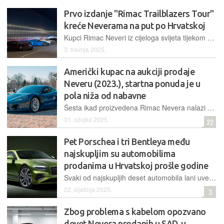
Prvo izdanje "Rimac Trailblazers Tour"
kreće Neverama na put po Hrvatskoj
Kupci Rimac Neveri iz cijeloga svijeta tijekom četiri dana imat će priliku uživati u lokalnim ljepotama Hrvatske. Krenuli su iz Rimac Kampusa, a vožnju će završiti u Istri
3. travnja 2025.
Američki kupac na aukciji prodaje
Neveru (2023.), startna ponuda je u
pola niža od nabavne
Šesta ikad proizvedena Rimac Nevera nalazi se u SAD-u, u vlasništvu Triple F Collectiona. Isporučio ju je svojedobno Mate Rimac osobno, a ovi kolekcionari sada je žele prodati na aukciji, startna ponuda je po nižoj početnoj cijeni, tipično za aukcije
31. ožujka 2025.
22
Pet Porschea i tri Bentleya među
najskupljim su automobilima
prodanima u Hrvatskoj prošle godine
Svaki od najskupljih deset automobila lani uvezenih u Hrvatsku bio je skuplji od 300.000 eura, a među njima najpopularnija je marka Porsche s pet modela. Nevera je tu iznimka, budući da nije uvezena
22. siječnja 2025.
3
Zbog problema s kabelom opozvano
devet Nevera prodanih u SAD-u