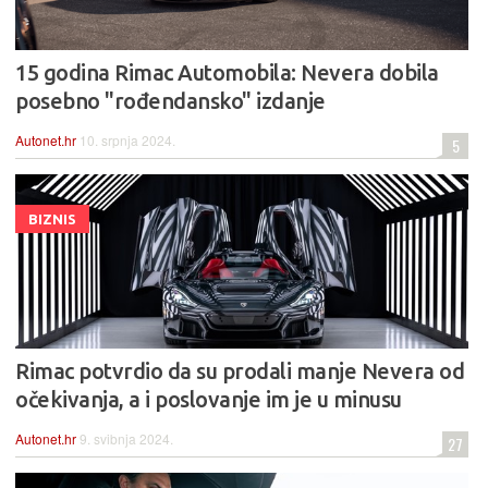
15 godina Rimac Automobila: Nevera dobila
posebno "rođendansko" izdanje
Autonet.hr
10. srpnja 2024.
5
BIZNIS
Rimac potvrdio da su prodali manje Nevera od
očekivanja, a i poslovanje im je u minusu
Autonet.hr
9. svibnja 2024.
27