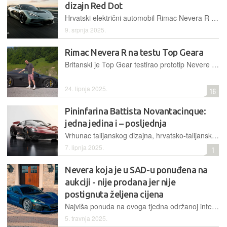
dizajn Red Dot
Hrvatski električni automobil Rimac Nevera R osvojio je prestižnu Red Dot nagradu za produkt dizajn 2025. godine
9. srpnja 2025.
Rimac Nevera R na testu Top Geara
Britanski je Top Gear testirao prototip Nevere R i opisao ga kao "hiperautomobil koji prkosi zakonima fizike i tržišta. Njihov novinar Ollie Kew bio je impresioniran performansama
24. lipnja 2025.
16
Pininfarina Battista Novantacinque:
jedna jedina i – posljednja
Vrhunac talijanskog dizajna, hrvatsko-talijanskog inženjerstva i tehnologije bit će poseban rođendanski primjerak električnog automobila, nakon kojeg više neće biti različitih inačica tog modela
7. lipnja 2025.
1
Nevera koja je u SAD-u ponuđena na
aukciji - nije prodana jer nije
postignuta željena cijena
Najviša ponuda na ovoga tjedna održanoj internetskoj dražbi bila je 1,27 milijuna dolara, no time nije postignuta najniža očekivana cijena koju je prodavatelj bio postavio
5. travnja 2025.