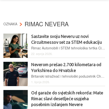
RIMAC NEVERA
OZNAKA
Sastavite svoju Neveru uz novi
Circuitmessov set za STEM edukaciju
Rimac Automobili i STEM tehnološka tvrtka CircuitMess udružili su snage na replici Nevere u mjerilu 1:18, odnosno "uradi sam" kompletu koji se uklapa u portfelj poznatog edukacijskog startupa
22. srpnja 2026.
Neverom prešao 2.700 kilometara od
Yorkshirea do Hrvatske
Britanski istraživač i tehnološki poduzetnik Chris Brown od Yorkshirea je Neverom stigao u Trogir stigao uoči početka Trailblazer Toura 1. lipnja
1. lipnja 2026.
Od garaže do svjetskih rekorda: Mate
Rimac slavi desetljeće uspjeha
posebnim izdanjem Nevere