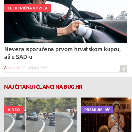
ELEKTRIČNA VOZILA
Nevera isporučena prvom hrvatskom kupcu,
ali u SAD-u
Autonet.hr
20. veljače 2024.
13
NAJČITANIJI ČLANCI NA BUG.HR
VIDEO
PREMIUM