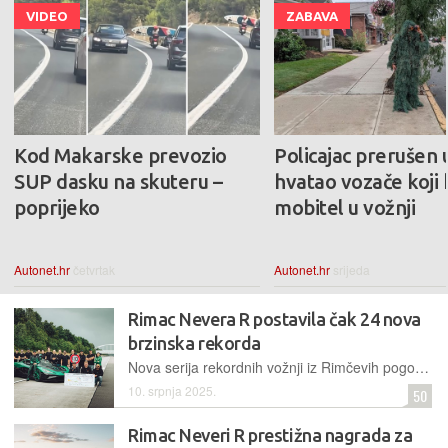
VIDEO
ZABAVA
Kod Makarske prevozio
Policajac prerušen
SUP dasku na skuteru –
hvatao vozače koji 
poprijeko
mobitel u vožnji
Autonet.hr
četvrtak
Autonet.hr
srijeda
Rimac Nevera R postavila čak 24 nova
brzinska rekorda
Nova serija rekordnih vožnji iz Rimčevih pogona. Nakon standardne Nevere i njezine verzije Time Attack, Nevera R oborila je niz brzinskih rekorda i vratila ih pod krov hrvatske kompanije
10. srpnja 2025.
50
Rimac Neveri R prestižna nagrada za