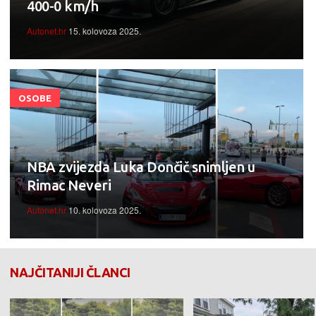
400-0 km/h
Autonet.hr
15. kolovoza 2025.
OSOBE
NBA zvijezda Luka Dončič snimljen u
Rimac Neveri
Autonet.hr
10. kolovoza 2025.
NAJČITANIJI ČLANCI