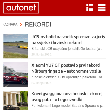
REKORDI
OZNAKA
JCB-ov bolid na vodik spreman za juriš
na svjetski brzinski rekord
Britanski JCB uspješno je zaključio testiranja vodikovog bolida Hydromax u Ujedinjenom Kraljevstvu te time osigurao ključne podatke prije pokušaja obaranja rekorda za vozila na tlu
28. lipnja 2026.
Xiaomi YU7 GT postavio prvi rekord
Nürburgringa za – autonomna vozila
Kineski električni SUV opremljen paketom Track Package uspješno je prešao zahtjevni krug od 20,8 kilometara u vremenu od 10:29,483 minuta, ostvarivši prvi službeni krug bez vozača u povijesti
24. lipnja 2026.
Koenigsegg ima novi brzinski rekord,
ovog puta – u Lego izvedbi
Funkcionalni Lego model Sadair’s Speara u prirodnoj veličini postigao je brzinu od 111 km/h na legendarnom usponu u Goodwoodu, čime je najavljeno lansiranje novog kolekcionarskog kompleta