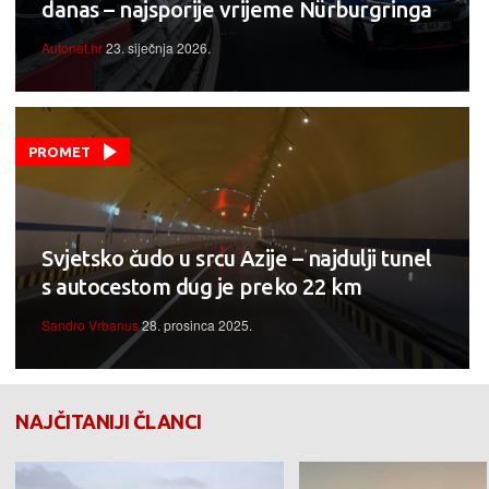
danas – najsporije vrijeme Nürburgringa
Autonet.hr
23. siječnja 2026.
PROMET
Svjetsko čudo u srcu Azije – najdulji tunel
s autocestom dug je preko 22 km
Sandro Vrbanus
28. prosinca 2025.
NAJČITANIJI ČLANCI