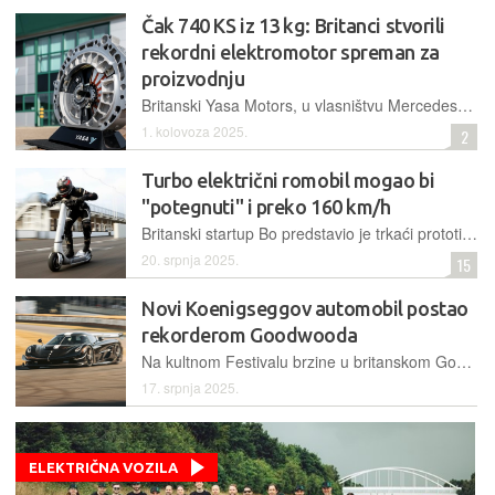
Čak 740 KS iz 13 kg: Britanci stvorili
rekordni elektromotor spreman za
proizvodnju
Britanski Yasa Motors, u vlasništvu Mercedes-Benza, razvio je prototip elektromotora mase svega 13,1 kg koji razvija nevjerojatnih 550 kW, postavljajući novi, iako neslužbeni, standard u industriji
1. kolovoza 2025.
2
Turbo električni romobil mogao bi
"potegnuti" i preko 160 km/h
Britanski startup Bo predstavio je trkaći prototip električnog romobila Turbo, koji ima za cilj dosegnuti brzinu od barem 160 km/h i postati najbržim na svijetu te se upisati u Guinnessovu knjigu rekorda
20. srpnja 2025.
15
Novi Koenigseggov automobil postao
rekorderom Goodwooda
Na kultnom Festivalu brzine u britanskom Goodwoodu novi je hiperautomobil Koenigsegg Sadair’s Spear ostvario ono po što je i došao: kući odlazi s rekordom brdske staze za serijske automobile
17. srpnja 2025.
ELEKTRIČNA VOZILA