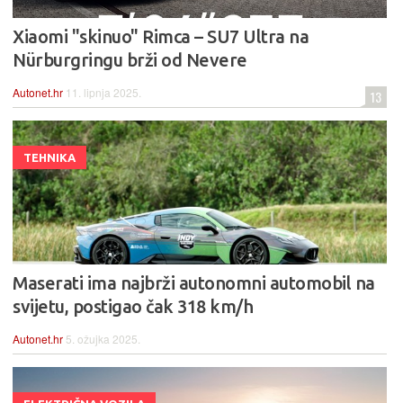
Xiaomi "skinuo" Rimca – SU7 Ultra na
Nürburgringu brži od Nevere
Autonet.hr
11. lipnja 2025.
13
TEHNIKA
Maserati ima najbrži autonomni automobil na
svijetu, postigao čak 318 km/h
Autonet.hr
5. ožujka 2025.