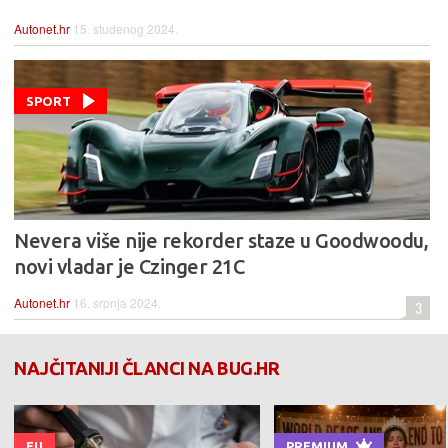
Autonet.hr
15. studenog 2024.
SPORT
Nevera više nije rekorder staze u Goodwoodu,
novi vladar je Czinger 21C
Autonet.hr
16. srpnja 2024.
3
NAJČITANIJI ČLANCI NA BUG.HR
EU
PREMIUM