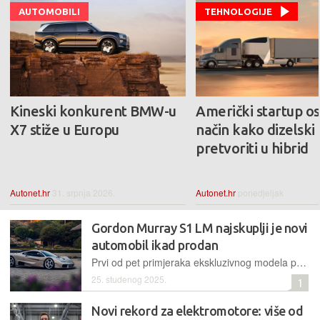
AUTOMOBILI
TEHNOLOGIJE
Kineski konkurent BMW-u
Američki startup os
X7 stiže u Europu
način kako dizelski
pretvoriti u hibrid
Autonet.hr
31. srpnja 2026.
Autonet.hr
ponedjeljak
Gordon Murray S1 LM najskuplji je novi
automobil ikad prodan
Prvi od pet primjeraka ekskluzivnog modela prodan je za 20,63 milijuna dolara na gala večeri u Las Vegasu, čime je postavljen novi aukcijski rekord za nove automobile
25. studenog 2025.
1
Novi rekord za elektromotore: više od