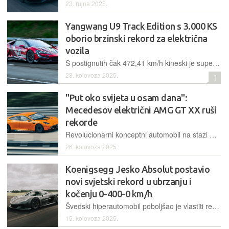
23. rujna 2025.
Yangwang U9 Track Edition s 3.000 KS
oborio brzinski rekord za električna
vozila
S postignutih čak 472,41 km/h kineski je superautomobil dorađen za stazu postao i službeno najbržim električnim vozilom na svijetu, skinuvši s trona Rimac Neveru R i Aspark Owl
28. kolovoza 2025.
1
"Put oko svijeta u osam dana":
Mecedesov električni AMG GT XX ruši
rekorde
Revolucionarni konceptni automobil na stazi Nardò demonstrirao je mogućnosti nadolazeće AMG.EA električne platforme oborivši čak 25 rekorda u vožnji na duge staze, uključujući i "put oko svijeta"
26. kolovoza 2025.
Koenigsegg Jesko Absolut postavio
novi svjetski rekord u ubrzanju i
kočenju 0-400-0 km/h
Švedski hiperautomobil poboljšao je vlastiti rekord star godinu dana za više od 2,5 sekunde zahvaljujući novim softverskim rješenjima, ali i sa svjetskog trona za oko pola sekunde "skinuo" Rimac Neveru R
15. kolovoza 2025.