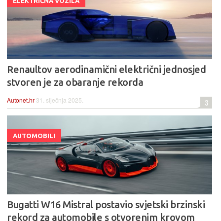
ELEKTRIČNA VOZILA
Renaultov aerodinamični električni jednosjed
stvoren je za obaranje rekorda
Autonet.hr
31. siječnja 2025.
3
AUTOMOBILI
Bugatti W16 Mistral postavio svjetski brzinski
rekord za automobile s otvorenim krovom