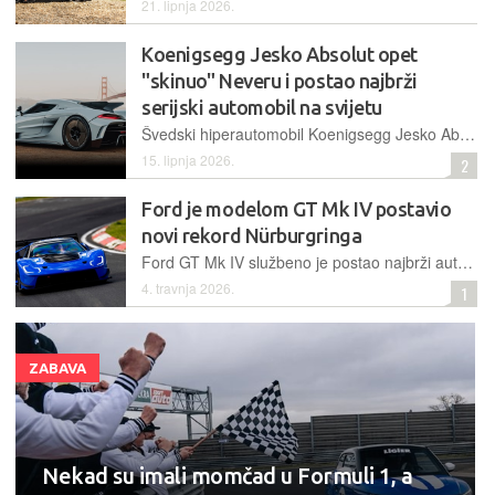
21. lipnja 2026.
Koenigsegg Jesko Absolut opet
"skinuo" Neveru i postao najbrži
serijski automobil na svijetu
Švedski hiperautomobil Koenigsegg Jesko Absolut srušio je svjetske rekorde na četvrt i pola milje te time na tronu zamijenio Rimac Neveru, sve samo uz pomoć novih softverskih nadogradnji
15. lipnja 2026.
2
Ford je modelom GT Mk IV postavio
novi rekord Nürburgringa
Ford GT Mk IV službeno je postao najbrži automobil američkog proizvođača u "Zelenom paklu" i ujedno najbrže vozilo s motorom s unutarnjim izgaranjem u povijesti legendarne njemačke staze
4. travnja 2026.
1
ZABAVA
Nekad su imali momčad u Formuli 1, a