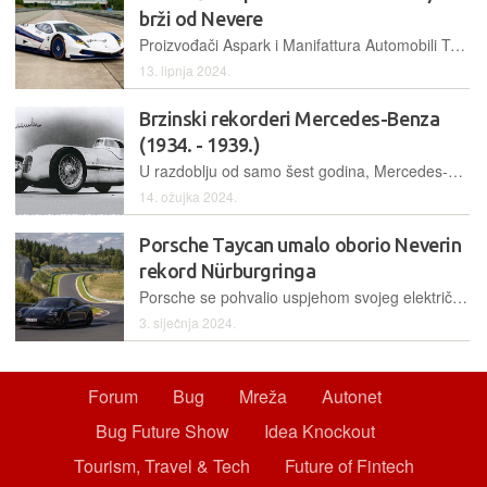
brži od Nevere
Proizvođači Aspark i Manifattura Automobili Torino svojim su električnim hiperautomobilom SP600 oborili brzinski rekord i time prestigli Neveru, postigavši najvišu brzinu od čak 438,7 km/h
13. lipnja 2024.
Brzinski rekorderi Mercedes-Benza
(1934. - 1939.)
U razdoblju od samo šest godina, Mercedes-Benz je svojim superbrzim bolidima ispisao jednu doista značajnu stranicu automobilske povijesti. Neki od tih rekorda, nastalih pred osam desetljeća, do danas nisu oboreni
14. ožujka 2024.
Porsche Taycan umalo oborio Neverin
rekord Nürburgringa
Porsche se pohvalio uspjehom svojeg električnog modela Taycan, s posebnim paketom opreme za trkaću stazu. Na kultnom "Ringu" dorađeni je automobil zabilježio vrijeme samo 2,2 sekunde sporije od Nevere
3. siječnja 2024.
Forum
Bug
Mreža
Autonet
Bug Future Show
Idea Knockout
Tourism, Travel & Tech
Future of Fintech