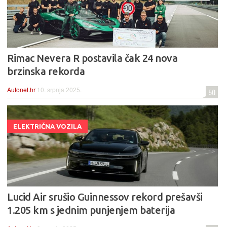
Rimac Nevera R postavila čak 24 nova
brzinska rekorda
Autonet.hr
10. srpnja 2025.
50
ELEKTRIČNA VOZILA
Lucid Air srušio Guinnessov rekord prešavši
1.205 km s jednim punjenjem baterija