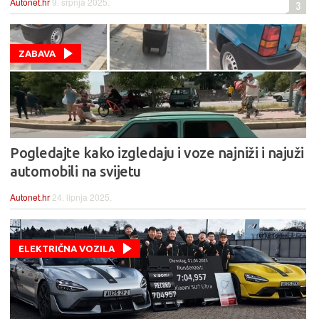
Autonet.hr
9. srpnja 2025.
3
ZABAVA
Pogledajte kako izgledaju i voze najniži i najuži
automobili na svijetu
Autonet.hr
24. lipnja 2025.
ELEKTRIČNA VOZILA