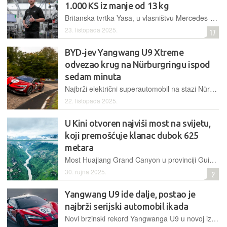
1.000 KS iz manje od 13 kg
Britanska tvrtka Yasa, u vlasništvu Mercedes-Benza, testirala je prototip elektromotora mase tek 12,7 kg, koji postiže vršnu snagu od preko tisuću "konja", postavljajući novi standard u automobilskoj industriji
23. listopada 2025.
17
BYD-jev Yangwang U9 Xtreme
odvezao krug na Nürburgringu ispod
sedam minuta
Najbrži električni superautomobil na stazi Nürburgring Nordschleife odnedavno više nije Rimac Nevera, već novi kralj brzine porijeklom iz Kine, superautomobil Yangwang U9, koji već drži i brzinski rekord
22. listopada 2025.
U Kini otvoren najviši most na svijetu,
koji premošćuje klanac dubok 625
metara
Most Huajiang Grand Canyon u provinciji Guizhou skratio je putovanje preko klanca s dva sata na samo dvije minute, postavši pritom i simbolom infrastrukturnog napretka te inženjerske inovativnosti Kine
30. rujna 2025.
2
Yangwang U9 ide dalje, postao je
najbrži serijski automobil ikada
Novi brzinski rekord Yangwanga U9 u novoj izvedbi skinuo je s trona Buggati Chirona i ozbiljno se primaknuo serijskim vozilima dosad nedodirljivoj magičnoj granici od 500 km/h