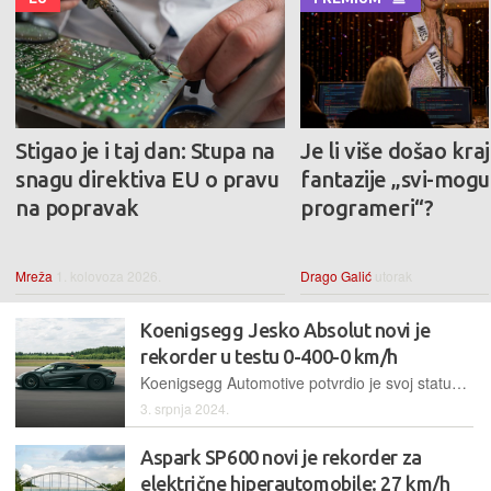
Stigao je i taj dan: Stupa na
Je li više došao kraj
snagu direktiva EU o pravu
fantazije „svi-mogu-
na popravak
programeri“?
Mreža
1. kolovoza 2026.
Drago Galić
utorak
Koenigsegg Jesko Absolut novi je
rekorder u testu 0-400-0 km/h
Koenigsegg Automotive potvrdio je svoj status vrhunskog proizvođača hiperautomobil onime u čemu se ta klasa obično ističe – novim rekordima na trkaćoj stazi
3. srpnja 2024.
Aspark SP600 novi je rekorder za
električne hiperautomobile: 27 km/h