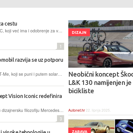
za cestu
Potpuno električni roadster Concept C, koji već ima i odobrenje za vožnju cestom, prvi je model temeljen na četiri nova Audijeva načela dizajna – jasnoći, emocijama, tehničkoj izvrsnosti i inteligenciji
DIZAJN
1
omobil razvija se uz potporu
Neobični koncept Ško
Koncept električnog mini dvosjeda FT-Me, koji se puni i putem solarnih panela, postaje korak bliže proizvodnji u Velikoj Britaniji zahvaljujući poticaju vladajućih u iznosu od 15 milijuna funti
L&K 130 namijenjen je
bicikliste
pt Vision Iconic redefinira
Konceptni automobil utjelovljuje novu dizajnersku filozofiju Mercedes-Benza, spajajući Art Deco stil s digitalnom budućnošću kroz potpuno redizajniranu masku, raskošan interijer i inovativne tehnologije
Autonet.hr
22. lipnja 2025.
3
 i visoke tehnologije u
ZABAVA