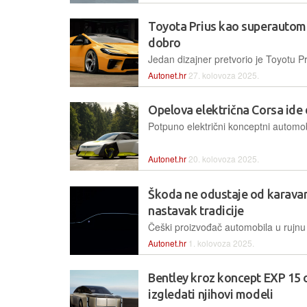
Toyota Prius kao superautomo
dobro
Autonet.hr
27. kolovoza 2025.
Opelova električna Corsa ide 
Autonet.hr
20. kolovoza 2025.
Škoda ne odustaje od karavana
nastavak tradicije
Autonet.hr
1. kolovoza 2025.
Bentley kroz koncept EXP 15 
izgledati njihovi modeli