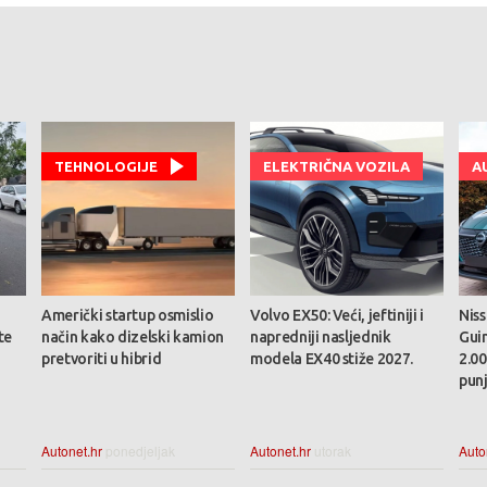
TEHNOLOGIJE
ELEKTRIČNA VOZILA
A
Američki startup osmislio
Volvo EX50: Veći, jeftiniji i
Nis
te
način kako dizelski kamion
napredniji nasljednik
Gui
pretvoriti u hibrid
modela EX40 stiže 2027.
2.0
pun
Autonet.hr
ponedjeljak
Autonet.hr
utorak
Auto