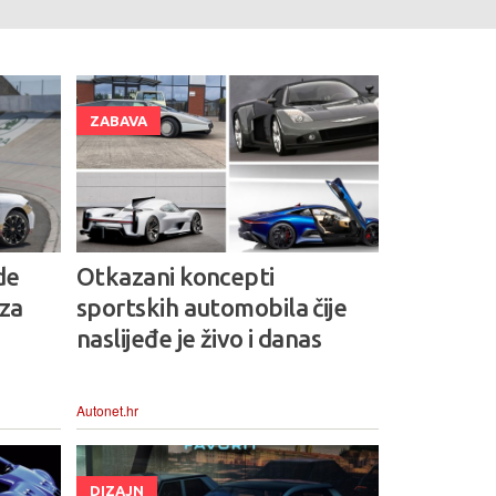
ZABAVA
de
Otkazani koncepti
 za
sportskih automobila čije
naslijeđe je živo i danas
Autonet.hr
DIZAJN