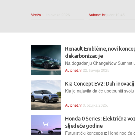
Mreža
1. kolovoza 2026.
Autonet.hr
jučer 19:45
Renault Emblème, novi koncept
dekarbonizacije
Autonet.hr
22. travnja 2025.
Kia Concept EV2: Duh inovaci
Autonet.hr
3. ožujka 2025.
Honda 0 Series: Električna voz
sljedeće godine