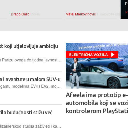
p
I
Drago Galić
utorak
Matej Markovinović
1. kolovoza 2026.
 koji utjelovljuje ambiciju
ELEKTRIČNA VOZILA
Na događanju ChangeNow Summit u Parizu ovoga će tjedna javnosti biti službeno prikazan koncept automobila koji smanjuje štetne emisije za 90% tijekom cijelog životnog ciklusa
ja i avanture u malom SUV-u
Kia je najavila da će upotpuniti svoju gamu modelima EV4 i EV2, modelima koji donose nešto radikalniji dizajn i šire bazu potencijalnih kupaca, pogotovo onih nešto dubljeg džepa
Afeela ima prototip e-
automobila koji se voz
kontrolerom PlayStat
ila budućnosti stižu već
Futuristički koncepti iz Hondinog će dizajnerskog studija zaživjeti i kao serijska vozila, spremna za proizvodnju već tijekom 2026. godine. Uz njih stižu i infrastruktura, AI čipovi te novi OS