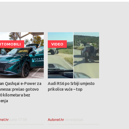
UTOMOBILI
VIDEO
san Qashqai e-Power za
Audi RS6 po Srbiji umjesto
nnessa: prešao gotovo
prikolice vuče – top
00 kilometara bez
jenja
net.hr
jučer 17:08
Autonet.hr
ponedjeljak