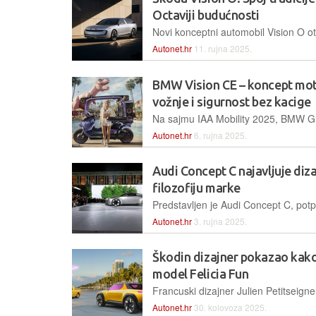
Octaviji budućnosti
Autonet.hr
11. rujna 2025.
BMW Vision CE – koncept moto
vožnje i sigurnost bez kacige
Autonet.hr
6. rujna 2025.
Audi Concept C najavljuje diz
filozofiju marke
Autonet.hr
3. rujna 2025.
Škodin dizajner pokazao kako
model Felicia Fun
Autonet.hr
30. kolovoza 2025.