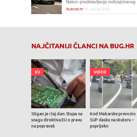
Autonet.hr
13. srpnja 2025.
NAJČITANIJI ČLANCI NA BUG.HR
EU
VIDEO
Stigao je i taj dan: Stupa na
Kod Makarske prevozio
snagu direktiva EU o pravu
SUP dasku na skuteru –
na popravak
poprijeko