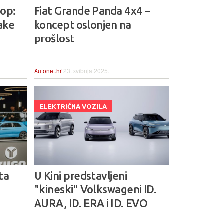
op:
Fiat Grande Panda 4x4 –
ake
koncept oslonjen na
prošlost
Autonet.hr
23. svibnja 2025.
ELEKTRIČNA VOZILA
ta
U Kini predstavljeni
"kineski" Volkswageni ID.
AURA, ID. ERA i ID. EVO