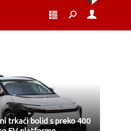
ni trkaći bolid s preko 400
ice EV platforme