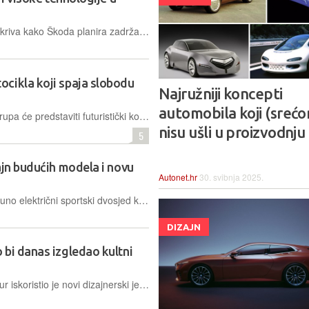
Novi konceptni automobil Vision O otkriva kako Škoda planira zadržati vodeću poziciju u segmentu karavana spajajući odvažan dizajn, održive materijale i naprednu umjetnu inteligenciju
cikla koji spaja slobodu
Najružniji koncepti
automobila koji (sreć
Na sajmu IAA Mobility 2025, BMW Grupa će predstaviti futuristički koncept električnog vozila na dva kotača koje svojim inovativnim sigurnosnim kavezom eliminira potrebu za sigurnosnom opremom
nisu ušli u proizvodnju
5
ajn budućih modela i novu
Autonet.hr
30. svibnja 2025.
Predstavljen je Audi Concept C, potpuno električni sportski dvosjed koji utjelovljuje novu filozofiju dizajna marke budućnosti, koju karakteriziraju radikalna jednostavnost i tehnička preciznost
DIZAJN
 bi danas izgledao kultni
Francuski dizajner Julien Petitseigneur iskoristio je novi dizajnerski jezik 'Modern Solid' i umjetnu inteligenciju kako bi stvorio suvremenu interpretaciju jednog od najoriginalnijih Škodinih modela