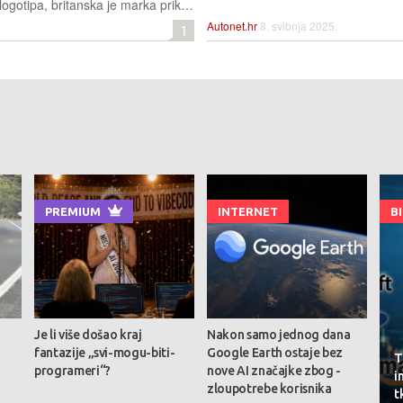
Nakon predstavljanja redizajniranog logotipa, britanska je marka prikazala konceptni automobil EXP 15, koji donosi radikalan dizajn i inovativna rješenja te potpuno električni pogon i kabinu s tri sjedala
Autonet.hr
8. svibnja 2025.
1
PREMIUM
INTERNET
B
Je li više došao kraj
Nakon samo jednog dana
fantazije „svi-mogu-biti-
Google Earth ostaje bez
T
programeri“?
nove AI značajke zbog -
i
zloupotrebe korisnika
t