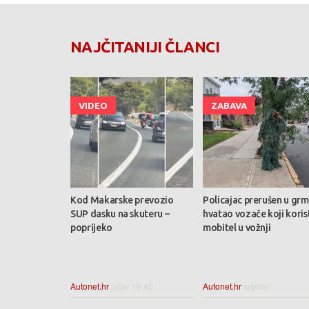
NAJČITANIJI ČLANCI
VIDEO
ZABAVA
Kod Makarske prevozio
Policajac prerušen u grm
SUP dasku na skuteru –
hvatao vozače koji koris
poprijeko
mobitel u vožnji
Autonet.hr
jučer 19:45
Autonet.hr
srijeda