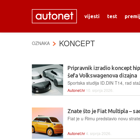
vijesti
test
premi
KONCEPT
OZNAKA
Pripravnik izradio koncept h
šefa Volkswagenova dizajna
Autonet.hr
10. srpnja 2026.
Znate što je Fiat Multipla – s
Autonet.hr
4. srpnja 2026.