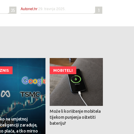
Autonet.hr
29. travnja 2025.
35
1
IZNIS
MOBITELI
Može li korištenje mobitela
tijekom punjenja oštetiti
ko na umjetnoj
bateriju?
nteligenciji zarađuje,
ko plaća, a tko mirno