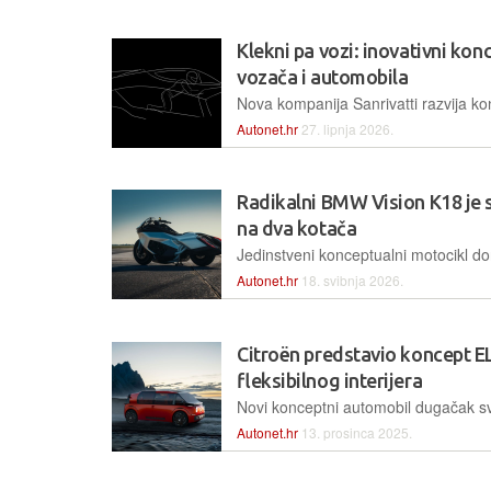
Klekni pa vozi: inovativni kon
vozača i automobila
Autonet.hr
27. lipnja 2026.
Radikalni BMW Vision K18 je 
na dva kotača
Autonet.hr
18. svibnja 2026.
Citroën predstavio koncept 
fleksibilnog interijera
Autonet.hr
13. prosinca 2025.