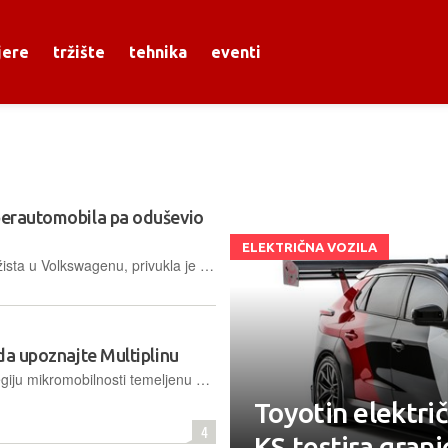
jere
tržište
tehnika
eventi
iperautomobila pa oduševio
ELEKTRIČNA VOZILA
Sportska studija ID.DIN T14, rad stažista u Volkswagenu, privukla je pozornost šefa dizajna Andreasa Mindta kao primjer odvažnog i modernog dizajna, pa ga je podijelio na Instagramu
ada upoznajte Multiplinu
Fiat je u Rimu predstavio novu strategiju mikromobilnosti temeljenu na uspjehu modela Topolino, a osnaženu novim inačicama koncepta TRIS te viziji budućnosti kroz Multiplina Concept
Toyotin električ
4
KS testira gran