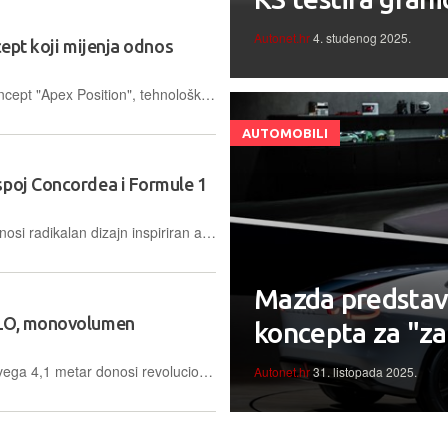
Autonet.hr
4. studenog 2025.
cept koji mijenja odnos
Nova kompanija Sanrivatti razvija koncept "Apex Position", tehnološko rješenje koje pozicioniranjem vozača prema naprijed i u središte nastoji unaprijediti kontrolu vozila i percepciju brzine
AUTOMOBILI
spoj Concordea i Formule 1
Jedinstveni konceptualni motocikl donosi radikalan dizajn inspiriran avijacijom i tehnologijom iz Formule 1, a u središte stavlja prepoznatljivi redni motor sa šest cilindara
Mazda predstavi
ELO, monovolumen
koncepta za "za
Novi konceptni automobil dugačak svega 4,1 metar donosi revolucionarnu prostranost, modularni interijer za rad ili odmor te napredna tehnološka i praktična rješenja koja mijenjaju osobnost vozila
Autonet.hr
31. listopada 2025.