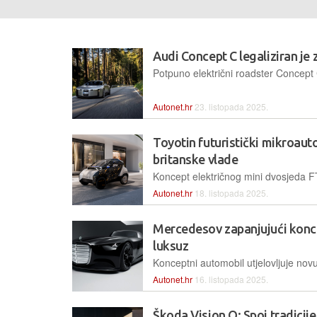
Audi Concept C legaliziran je 
Autonet.hr
23. listopada 2025.
Toyotin futuristički mikroaut
britanske vlade
Autonet.hr
18. listopada 2025.
Mercedesov zapanjujući konce
luksuz
Autonet.hr
16. listopada 2025.
Škoda Vision O: Spoj tradicije