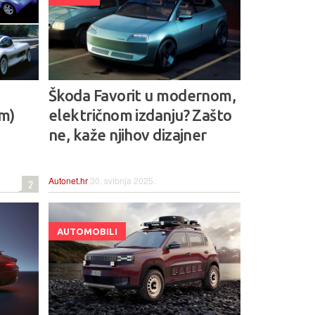
Škoda Favorit u modernom,
om)
električnom izdanju? Zašto
ne, kaže njihov dizajner
Autonet.hr
30. svibnja 2025.
2
AUTOMOBILI