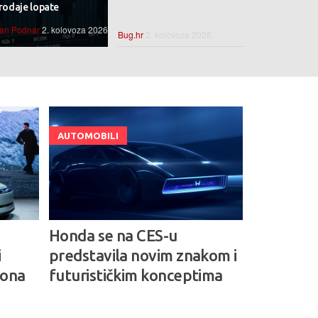
rodaje lopate
van Podnar
2. kolovoza 2026.
Bug.hr
2. kolovoza 2026.
AUTOMOBILI
Honda se na CES-u
i
predstavila novim znakom i
iona
futurističkim konceptima