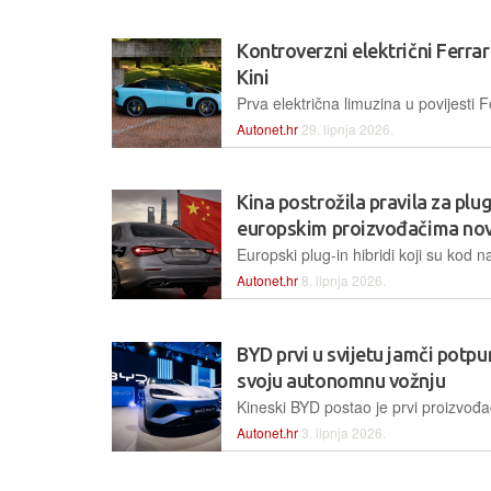
Kontroverzni električni Ferra
Kini
Autonet.hr
29. lipnja 2026.
Kina postrožila pravila za plug-
europskim proizvođačima no
Autonet.hr
8. lipnja 2026.
BYD prvi u svijetu jamči potp
svoju autonomnu vožnju
Autonet.hr
3. lipnja 2026.