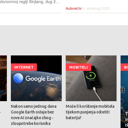
Tunel Tianshan Shengli u kineskoj autonomnoj regiji Xinjiang, dug 22,13 kilometara, drži rekord kao najdulji tunel za autoceste na svijetu. Službeno je otvoren za promet krajem prosinca
Autonet.hr
6. studenog 2025.
INTERNET
MOBITELI
B
Nakon samo jednog dana
Može li korištenje mobitela
-
Google Earth ostaje bez
tijekom punjenja oštetiti
T
nove AI značajke zbog -
bateriju?
i
zloupotrebe korisnika
t