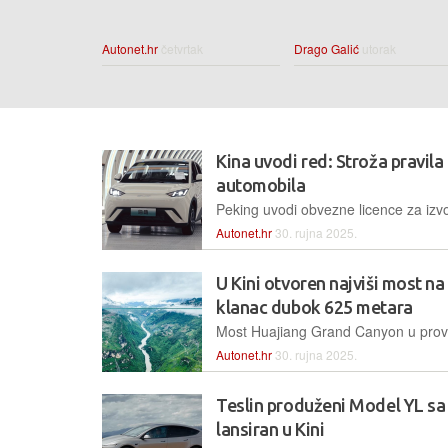
Autonet.hr
četvrtak
Drago Galić
utorak
Kina uvodi red: Stroža pravila 
automobila
Autonet.hr
30. rujna 2025.
U Kini otvoren najviši most na
klanac dubok 625 metara
Autonet.hr
30. rujna 2025.
Teslin produženi Model YL sa 
lansiran u Kini