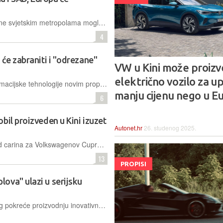
BCG procjenjuje da bi do 2035. godine svjetskim metropolama moglo prometovati i do tri milijuna autonomnih taksija, pri čemu će Kina i SAD predvoditi rast
4
 će zabraniti i "odrezane"
VW u Kini može proizv
električno vozilo za u
Kinesko Ministarstvo industrije i informacijske tehnologije novim propisima de facto zabranjuje nekonvencionalne upravljače u vozilima, postavljajući sigurnost putnika iznad dizajnerskih trendova
manju cijenu nego u E
6
bil proizveden u Kini izuzet
Autonet.hr
26. studenog 2025.
Europska unija odobrila je izuzeće od carina za Volkswagenov Cupra Tavascan, što je prvi takav slučaj pod novim mehanizmom koji signalizira smirivanje trgovinskih tenzija između Bruxellesa i Pekinga
13
PROPISI
ova" ulazi u serijsku
Kineski proizvođač automobila XPeng pokreće proizvodnju inovativnog sustava koji spaja terensko kombi vozilo sa šest kotača i odvojivu električnu VTOL letjelicu, s ciljem transformacije regionalnog prometa