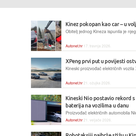
Kinez pokopan kao car – u v
Autonet.hr
17. travnja 2026.
XPeng prvi put u povijesti ost
Autonet.hr
21. ožujka 2026.
Kineski Nio postavio rekord s
baterija na vozilima u danu
Autonet.hr
21. veljače 2026.
Robotaksiji najbrže stižu u Ki