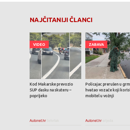
NAJČITANIJI ČLANCI
VIDEO
ZABAVA
Kod Makarske prevozio
Policajac prerušen u grm
SUP dasku na skuteru –
hvatao vozače koji koris
poprijeko
mobitel u vožnji
Autonet.hr
četvrtak
Autonet.hr
srijeda