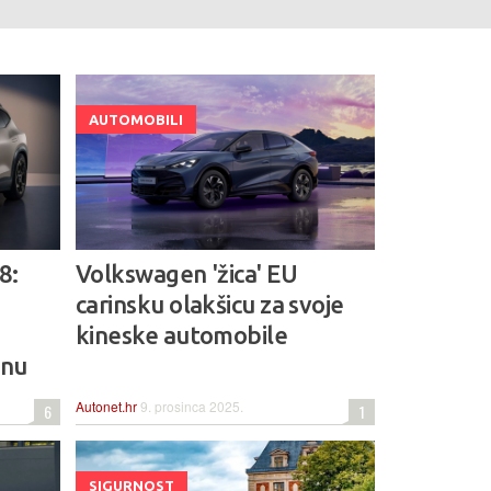
AUTOMOBILI
8:
Volkswagen 'žica' EU
carinsku olakšicu za svoje
kineske automobile
inu
Autonet.hr
9. prosinca 2025.
6
1
SIGURNOST