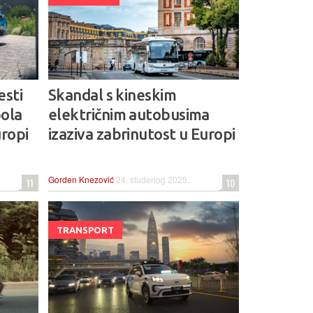
esti
Skandal s kineskim
pola
električnim autobusima
uropi
izaziva zabrinutost u Europi
Gorden Knezović
24. studenog 2025.
11
10
TRANSPORT