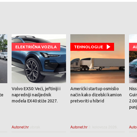
ELEKTRIČNA VOZILA
TEHNOLOGIJE
A
Volvo EX50: Veći, jeftiniji i
Američki startup osmislio
Nis
te
napredniji nasljednik
način kako dizelski kamion
Gui
modela EX40 stiže 2027.
pretvoriti u hibrid
2.0
pun
Autonet.hr
utorak
Autonet.hr
3. kolovoza 2026.
Auto