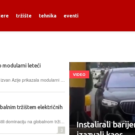
jere
tržište
tehnika
eventi
 modularni leteći
VIDEO
Kineska kompanija Xpeng prvi je put izvan Azije prikazala modularni leteći automobil s odvojivom letjelicom, čija je masovna proizvodnja planirana već za ovu godinu
alnim tržištem električnih
Kineski proizvođači dodatno su učvrstili dominaciju na globalnom tržištu električnih vozila
Instalirali bari
3
izazvali kaos