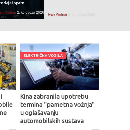
rodaje lopate
van Podnar
2. kolovoza 2026.
Ivan Podnar
3. kolovoza 2026.
ELEKTRIČNA VOZILA
i
Kina zabranila upotrebu
obile
termina "pametna vožnja"
ene
u oglašavanju
automobilskih sustava