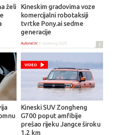
a želi
Kineskim gradovima voze
če
komercijalni robotaksiji
a
tvrtke Pony.ai sedme
generacije
Autonet.hr
9. studenog 2025.
7
VIDEO
ija
Kineski SUV Zongheng
onomnu
G700 poput amfibije
prešao rijeku Jangce široku
1,2 km