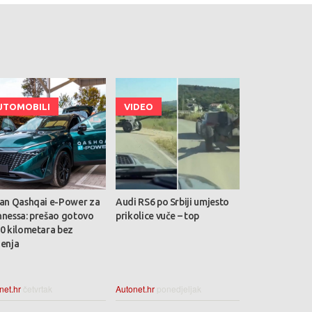
UTOMOBILI
VIDEO
san Qashqai e-Power za
Audi RS6 po Srbiji umjesto
nnessa: prešao gotovo
prikolice vuče – top
00 kilometara bez
jenja
net.hr
četvrtak
Autonet.hr
ponedjeljak