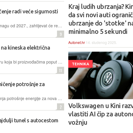
Kraj ludih ubrzanja? Kin
čenje radi veće sigurnosti
da svi novi auti ograni
ubrzanje do 'stotke' n
Novi kineski propisi, koji stupaju na snagu od 2027., zahtijevat će redizajn vrata na mnogim električnim vozilima, uključujući Teslu i BMW, kako bi se spriječilo zarobljavanje putnika nakon nesreće
minimalno 5 sekundi
9
Autonet.hr
14. studenog 2025.
 na kineska električna
Europska komisija predlaže proceduru koja bi proizvođačima poput Volkswagena omogućila izbjegavanje carina na električna vozila iz Kine, ako dobrovoljno ograniče izvoz i postave minimalne cijene
TEHNIKA
11
ničenje potrošnje za
U Kini su uvedena obvezna ograničenja potrošnje energije za nova električna vozila postavljanjem novih normi energetske efikasnosti, koje su na snazi od početka ove godine
Volkswagen u Kini razv
2
vlastiti AI čip za aut
ajdulji tunel s autocestom
vožnju