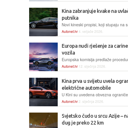
Kina zabranjuje kvake na uvla
putnika
Autonet.hr
4. veljače 2026.
Europa nudi rješenje za carine
vozila
Autonet.hr
12. siječnja 2026.
Kina prva u svijetu uvela ogra
električne automobile
Autonet.hr
2. siječnja 2026.
Svjetsko čudo u srcu Azije – n
dug je preko 22 km