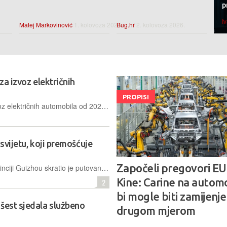
p
I
Matej Markovinović
1. kolovoza 2026.
Bug.hr
2. kolovoza 2026.
za izvoz električnih
PROPISI
Peking uvodi obvezne licence za izvoz električnih automobila od 2026. godine. Cilj je suzbiti nelojalnu konkurenciju i osigurati kvalitetnu postprodajnu podršku na stranim tržištima
 svijetu, koji premošćuje
Započeli pregovori EU 
Most Huajiang Grand Canyon u provinciji Guizhou skratio je putovanje preko klanca s dva sata na samo dvije minute, postavši pritom i simbolom infrastrukturnog napretka te inženjerske inovativnosti Kine
Kine: Carine na autom
2
bi mogle biti zamijenj
šest sjedala službeno
drugom mjerom