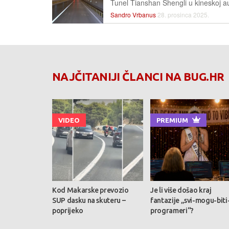
Sandro Vrbanus
28. prosinca 2025.
NAJČITANIJI ČLANCI NA BUG.HR
VIDEO
PREMIUM
Kod Makarske prevozio
Je li više došao kraj
SUP dasku na skuteru –
fantazije „svi-mogu-biti
poprijeko
programeri“?