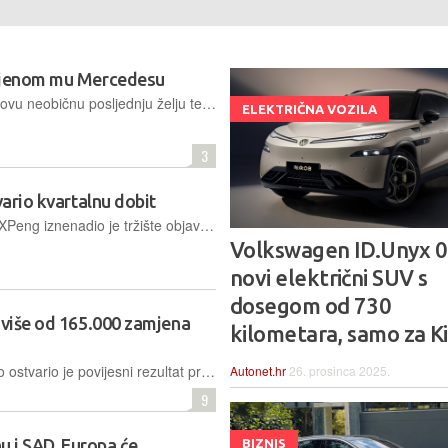
oljenom mu Mercedesu
Obitelj jednog Kineza ispunila je njegovu neobičnu posljednju želju te ga je, u skladu s drevnim vjerovanjima o zagrobnom životu, pokopala unutar luksuznog automobila umjesto u lijesu
ELEKTRIČNA VOZILA
3
vario kvartalnu dobit
Kineski proizvođač električnih vozila XPeng iznenadio je tržište objavom prve kvartalne dobiti u povijesti, potaknut rekordnom prodajom, rastućim maržama i strateškom suradnjom s Volkswagenom
Volkswagen ID.Unyx 0
novi električni SUV s
dosegom od 730
 više od 165.000 zamjena
kilometara, samo za K
Proizvođač električnih automobila Nio ostvario je povijesni rezultat protekloga četvrtka, kad je zamijenio rekordan broj baterija u 24 sata, čime je potvrdio efikasnost ove tehnologije tijekom masovnih putovanja
Autonet.hr
26. prosinca 2025.
9
nu i SAD, Europa će
BIZNIS