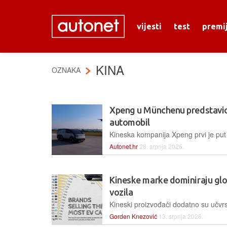
vijesti
test
premi
KINA
OZNAKA
Xpeng u Münchenu predstavio
automobil
Autonet.hr
28. srpnja 2026.
Kineske marke dominiraju glob
vozila
Gorden Knezović
13. srpnja 2026.