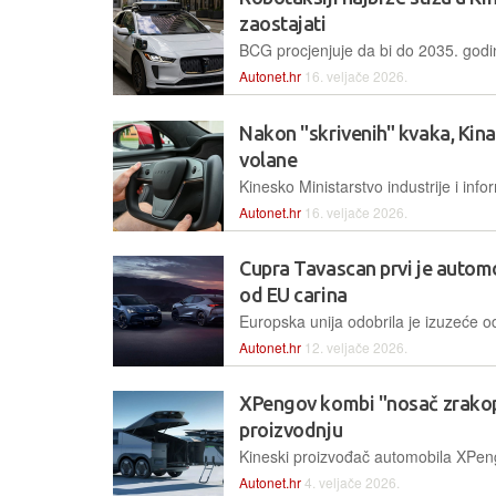
zaostajati
Autonet.hr
16. veljače 2026.
Nakon "skrivenih" kvaka, Kina
volane
Autonet.hr
16. veljače 2026.
Cupra Tavascan prvi je automo
od EU carina
Autonet.hr
12. veljače 2026.
XPengov kombi "nosač zrakopl
proizvodnju
Autonet.hr
4. veljače 2026.