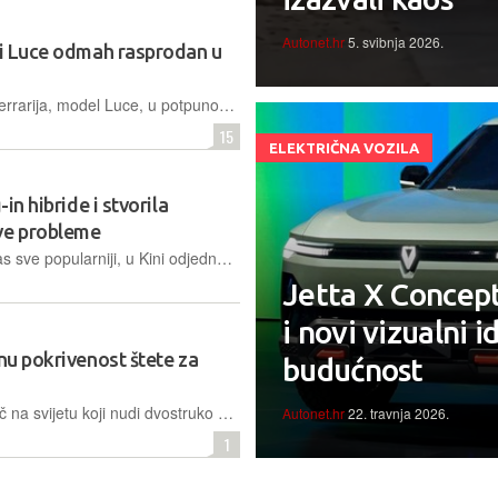
Autonet.hr
5. svibnja 2026.
ri Luce odmah rasprodan u
Prva električna limuzina u povijesti Ferrarija, model Luce, u potpunosti je rasprodana na kineskom tržištu odmah nakon lansiranja, unatoč snažnim kritikama javnosti i smjenama u vrhu tvrtke
15
ELEKTRIČNA VOZILA
in hibride i stvorila
ve probleme
Europski plug-in hibridi koji su kod nas sve popularniji, u Kini odjednom djeluju kao tehnologija prošle generacije, a sve zbog novih pravila
Jetta X Concept
i novi vizualni 
unu pokrivenost štete za
budućnost
Kineski BYD postao je prvi proizvođač na svijetu koji nudi dvostruko pokriće štete koju bi mogli izazvati njihovi napredni sustave pomoći vozaču, za sada samo na području Kine
Autonet.hr
22. travnja 2026.
1