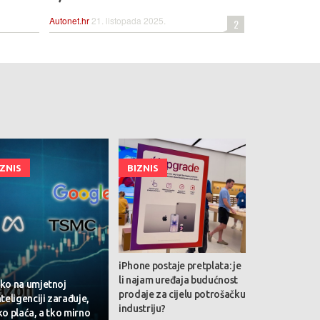
Autonet.hr
21. listopada 2025.
2
IZNIS
BIZNIS
iPhone postaje pretplata: je
li najam uređaja budućnost
ko na umjetnoj
prodaje za cijelu potrošačku
nteligenciji zarađuje,
industriju?
ko plaća, a tko mirno